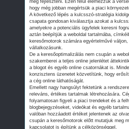
még fejleszteni. Ezen felül elemezzük a versen
hogy még jobban megértsük a piaci környezet
A következő lépés a kulcsszó-stratégia kidol
csapata gondosan kiválasztja azokat a kulcss
amelyekre a potenciális ügyfelek keresni fog
aztán beépítjük a weboldal tartalmába, címké
keresőmotorok számára egyértelművé váljon, h
vállalkozásunk.
De a keresőoptimalizálás nem csupán a webol
szakemberei a teljes online jelenlétet áttekint
a blogot és egyéb online csatornákat is. Min
konzisztens üzenetet közvetítünk, hogy erősí
a cég online láthatóságát.
Emellett nagy hangsúlyt fektetünk a rendszere
releváns, értékes tartalmak létrehozására. C
folyamatosan figyeli a piaci trendeket és a fe
blogbejegyzéseket, videókat és egyéb tartalm
valóban hozzáadott értéket jelentenek az ol
csupán a keresőmotorok előtt mutatjuk meg 
kapcsolatot is építünk a célközönséggel.