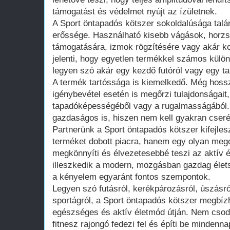
támogatást és védelmet nyújt az ízületnek.
A Sport öntapadós kötszer sokoldalúsága talá
erőssége. Használható kisebb vágások, horzso
támogatására, izmok rögzítésére vagy akár ko
jelenti, hogy egyetlen termékkel számos különb
legyen szó akár egy kezdő futóról vagy egy tap
A termék tartóssága is kiemelkedő. Még hossz
igénybevétel esetén is megőrzi tulajdonságait
tapadóképességéből vagy a rugalmasságából
gazdaságos is, hiszen nem kell gyakran cserél
Partnerünk a Sport öntapadós kötszer kifejle
terméket dobott piacra, hanem egy olyan mego
megkönnyíti és élvezetesebbé teszi az aktív é
illeszkedik a modern, mozgásban gazdag életst
a kényelem egyaránt fontos szempontok.
Legyen szó futásról, kerékpározásról, úszásr
sportágról, a Sport öntapadós kötszer megbízh
egészséges és aktív életmód útján. Nem csoda
fitnesz rajongó fedezi fel és építi be mindenna