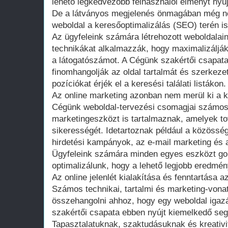
lehető legkedvezőbb felhasználói élményt nyúj
De a látványos megjelenés önmagában még ne
weboldal a keresőoptimalizálás (SEO) terén is
Az ügyfeleink számára létrehozott weboldala
technikákat alkalmazzák, hogy maximalizálják
a látogatószámot. A Cégünk szakértői csapat
finomhangolják az oldal tartalmát és szerkeze
pozíciókat érjék el a keresési találati listákon.
Az online marketing azonban nem merül ki a k
Cégünk weboldal-tervezési csomagjai számo
marketingeszközt is tartalmaznak, amelyek to
sikerességét. Idetartoznak például a közösség
hirdetési kampányok, az e-mail marketing és a
Ügyfeleink számára minden egyes eszközt g
optimalizálunk, hogy a lehető legjobb eredmény
Az online jelenlét kialakítása és fenntartása 
Számos technikai, tartalmi és marketing-vona
összehangolni ahhoz, hogy egy weboldal igaz
szakértői csapata ebben nyújt kiemelkedő segí
Tapasztalatuknak, szaktudásuknak és kreativ