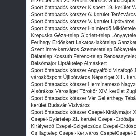
Erzsébetfalva 20. kerület Gubacs Gubacsipus
Sport öntapadós kötszer Kispest 19. kerület W
Sport öntapadós kötszer 6. kerület Terézváros 
Sport öntapadós kötszer V. kerület Lipótváros 
Sport öntapadós kötszer Halmierdő Miklóstele
Krepuska Géza-telep Gloriett-telep Lónyaytele
Ferihegy Erdőskert Lakatos-lakótelep Ganzke
Szent Imre-kertváros Szemeretelep Bókaytele
Bélatelep Kossuth Ferenc-telep Rendessytelep 
Belsőmajor Liptáktelep Almáskert
Sport öntapadós kötszer Angyalföld Vizafogó 
városközpont Újlipótváros Népsziget XIII. kerü
Sport öntapadós kötszer Herminamező Nagyzu
Alsórákos Városliget Törökőr XIV. kerület Zug
Sport öntapadós kötszer Vár Gellérthegy Tabán
kerület Budavár Víziváros
Sport öntapadós kötszer Csepel-Királymajor X
Csepel-Gyártelep 21. kerület Csepel-Erdőalj
Királyerdő Csepel-Szigetcsúcs Csepel-Erdőso
Csillagtelep Csepel-Kertváros CsepelCsepel-