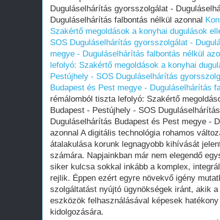
Duguláselhárítás gyorsszolgálat - Duguláselh
Duguláselhárítás falbontás nélkül azonnal
Kon
Szakértő megoldások a konyhai dugulások elle
SOS Duguláselhárítás gyorsszolgálat - Dugul
megye - Duguláselhárítás falbontás nélkül az
lefolyó: Szakértő megoldások a konyhai dugul
Pestújhely - SOS Duguláselhárítás gyorsszolg
Budapest és Pest megye - Duguláselhárítás fa
rémálomból tiszta lefolyó: Szakértő megoldáso
Budapest - Pestújhely - SOS Duguláselhárítás
Duguláselhárítás Budapest és Pest megye - Du
azonnal A digitális technológia rohamos válto
átalakulása korunk legnagyobb kihívását jele
számára. Napjainkban már nem elegendő egys
siker kulcsa sokkal inkább a komplex, integr
rejlik. Éppen ezért egyre növekvő igény mutat
szolgáltatást nyújtó ügynökségek iránt, akik 
eszközök felhasználásával képesek hatékony
kidolgozására.