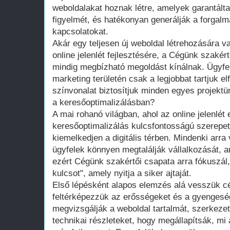
weboldalakat hoznak létre, amelyek garantálta
figyelmét, és hatékonyan generálják a forgalma
kapcsolatokat.
Akár egy teljesen új weboldal létrehozására 
online jelenlét fejlesztésére, a Cégünk szakér
mindig megbízható megoldást kínálnak. Ügyfe
marketing területén csak a legjobbat tartjuk e
színvonalat biztosítjuk minden egyes projekt
a keresőoptimalizálásban?
A mai rohanó világban, ahol az online jelenlét 
keresőoptimalizálás kulcsfontosságú szerepet
kiemelkedjen a digitális térben. Mindenki arra 
ügyfelek könnyen megtalálják vállalkozását, 
ezért Cégünk szakértői csapata arra fókuszál, 
kulcsot", amely nyitja a siker ajtaját.
Első lépésként alapos elemzés alá vesszük c
feltérképezzük az erősségeket és a gyengesé
megvizsgálják a weboldal tartalmát, szerkeze
technikai részleteket, hogy megállapítsák, mi 