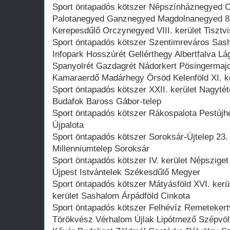
Sport öntapadós kötszer Népszínháznegyed
Palotanegyed Ganznegyed Magdolnanegyed 8.
Kerepesdűlő Orczynegyed VIII. kerület Tisztv
Sport öntapadós kötszer Szentimreváros Sa
Infopark Hosszúrét Gellérthegy Albertfalva 
Spanyolrét Gazdagrét Nádorkert Pösingermajo
Kamaraerdő Madárhegy Örsöd Kelenföld XI. ke
Sport öntapadós kötszer XXII. kerület Nagytét
Budafok Baross Gábor-telep
Sport öntapadós kötszer Rákospalota Pestújhel
Újpalota
Sport öntapadós kötszer Soroksár-Újtelep 23. k
Millenniumtelep Soroksár
Sport öntapadós kötszer IV. kerület Népszige
Újpest Istvántelek Székesdűlő Megyer
Sport öntapadós kötszer Mátyásföld XVI. kerü
kerület Sashalom Árpádföld Cinkota
Sport öntapadós kötszer Felhévíz Remeteker
Törökvész Vérhalom Újlak Lipótmező Szépvöl