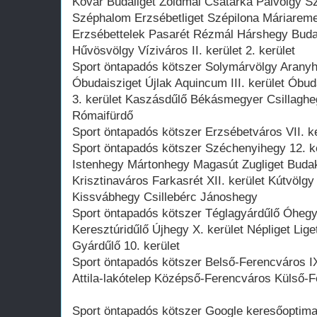
Kővár Budaliget Zöldmál Csatárka Pálvölgy 
Széphalom Erzsébetliget Szépilona Máriareme
Erzsébettelek Pasarét Rézmál Hárshegy Buda
Hűvösvölgy Víziváros II. kerület 2. kerület
Sport öntapadós kötszer Solymárvölgy Aran
Óbudaisziget Újlak Aquincum III. kerület Ó
3. kerület Kaszásdűlő Békásmegyer Csillaghe
Rómaifürdő
Sport öntapadós kötszer Erzsébetváros VII. ke
Sport öntapadós kötszer Széchenyihegy 12. k
Istenhegy Mártonhegy Magasút Zugliget Buda
Krisztinaváros Farkasrét XII. kerület Kútvö
Kissvábhegy Csillebérc Jánoshegy
Sport öntapadós kötszer Téglagyárdűlő Óheg
Keresztúridűlő Újhegy X. kerület Népliget Lige
Gyárdűlő 10. kerület
Sport öntapadós kötszer Belső-Ferencváros IX.
Attila-lakótelep Középső-Ferencváros Külső-
Sport öntapadós kötszer Google keresőoptima