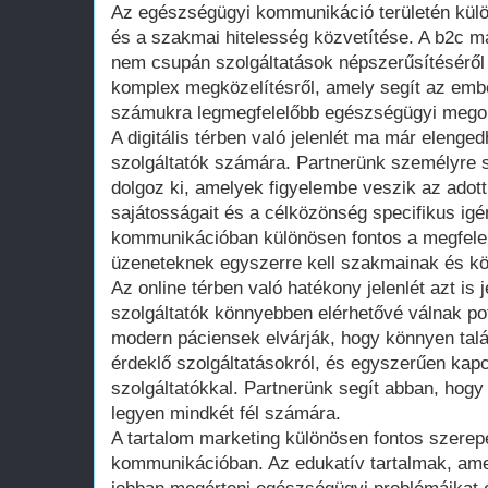
Az egészségügyi kommunikáció területén külö
és a szakmai hitelesség közvetítése. A b2c m
nem csupán szolgáltatások népszerűsítéséről
komplex megközelítésről, amely segít az embe
számukra legmegfelelőbb egészségügyi mego
A digitális térben való jelenlét ma már elenge
szolgáltatók számára. Partnerünk személyre s
dolgoz ki, amelyek figyelembe veszik az adott
sajátosságait és a célközönség specifikus ig
kommunikációban különösen fontos a megfele
üzeneteknek egyszerre kell szakmainak és kö
Az online térben való hatékony jelenlét azt is
szolgáltatók könnyebben elérhetővé válnak po
modern páciensek elvárják, hogy könnyen talá
érdeklő szolgáltatásokról, és egyszerűen kap
szolgáltatókkal. Partnerünk segít abban, hog
legyen mindkét fél számára.
A tartalom marketing különösen fontos szerep
kommunikációban. Az edukatív tartalmak, am