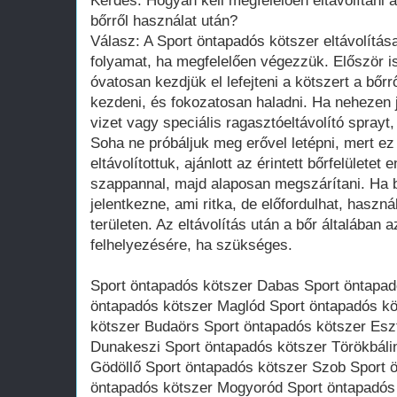
Kérdés: Hogyan kell megfelelően eltávolítani 
bőrről használat után?
Válasz: A Sport öntapadós kötszer eltávolítá
folyamat, ha megfelelően végezzük. Először is
óvatosan kezdjük el lefejteni a kötszert a bőr
kezdeni, és fokozatosan haladni. Ha nehezen 
vizet vagy speciális ragasztóeltávolító sprayt, 
Soha ne próbáljuk meg erővel letépni, mert ez i
eltávolítottuk, ajánlott az érintett bőrfelülete
szappannal, majd alaposan megszárítani. Ha bá
jelentkezne, ami ritka, de előfordulhat, haszná
területen. Az eltávolítás után a bőr általában 
felhelyezésére, ha szükséges.
Sport öntapadós kötszer Dabas Sport öntapadó
öntapadós kötszer Maglód Sport öntapadós kö
kötszer Budaörs Sport öntapadós kötszer Esz
Dunakeszi Sport öntapadós kötszer Törökbáli
Gödöllő Sport öntapadós kötszer Szob Sport 
öntapadós kötszer Mogyoród Sport öntapadós