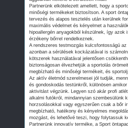
Partnerünk elkötelezett amellett, hogy a spo
minőségi termékeket biztosítson. A sport önt
tervezés és alapos tesztelés után kerülnek for
maximális védelmet és kényelmet a használó
hipoallergén anyagokból készülnek, így azok i
érzékeny bőrrel rendelkeznek.
A rendszeres testmozgás kulcsfontosságú a
azonban a sérülések kockázatával is számolnu
kötszerek használatával jelentősen csökkenthe
biztonságosan élvezhetjük a sportolás örömei
megbízható és minőségi termékeit, és sportol
Az aktív életmód szerelmesei jól tudják, menn
és gondoskodás testünkről, különösen amikor 
aktivitást végzünk. Legyen szó akár profi atlé
alkalmi futókról, mindannyian szembesülünk 
horzsolásokkal vagy egyszerűen csak a bőr irri
megbízható, hatékony és kényelmes megoldás,
mozgást, és lehetővé teszi, hogy folytassuk 
Partnerünk innovatív terméke, a Sport öntapad