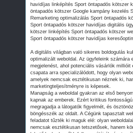
havidíjas linképítés Sport öntapadós kötszer 
öntapadós kötszer Google kampány kezelés S
Remarketing optimalizálás Sport öntapadós 
Sport öntapadós kötszer havidíjas digitális ü
kötszer linképítés Sport öntapadós kötszer w
Sport öntapadós kötszer havidíjas keresőopti
A digitális világban való sikeres boldogulás kul
optimalizált weboldal. Az ügyfeleink számára ez
megjelenést, ahol potenciális vásárlók millióit
csapata arra specializálódott, hogy olyan web
amelyek nemcsak esztétikusan néznek ki, ha
marketingteljesítményre is képesek.
Manapság a weboldal gyakran az első benyomá
kapnak az emberek. Ezért kritikus fontosságú,
megragadja a látogatók figyelmét, és ösztönö
böngésszék az oldalt. A Cégünk tapasztalt web
feladatot tűzték ki maguk elé: olyan weboldala
nemcsak esztétikusan tetszetősek, hanem kön