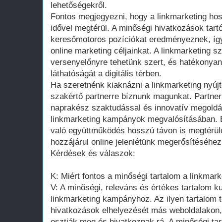
lehetőségekről.
Fontos megjegyezni, hogy a linkmarketing hos
idővel megtérül. A minőségi hivatkozások tar
keresőmotoros pozíciókat eredményeznek, így
online marketing céljainkat. A linkmarketing s
versenyelőnyre tehetünk szert, és hatékonyan
láthatóságát a digitális térben.
Ha szeretnénk kiaknázni a linkmarketing nyúj
szakértő partnerre bíznunk magunkat. Partnerü
naprakész szaktudással és innovatív megoldáso
linkmarketing kampányok megvalósításában. 
való együttműködés hosszú távon is megtérülő
hozzájárul online jelenlétünk megerősítéséhez 
Kérdések és válaszok:
K: Miért fontos a minőségi tartalom a linkmar
V: A minőségi, releváns és értékes tartalom k
linkmarketing kampányhoz. Az ilyen tartalom
hivatkozások elhelyezését más weboldalakon,
osztják meg és hivatkoznak rá. A minőségi t