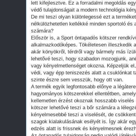
lett kifejlesztve. Ez a forradalmi megoldás e
védő tulajdonságait a modern technológia ké
De mi teszi olyan különlegessé ezt a terméket
nélkülözhetetlen kellékké minden sportoló és 
számára?
Először is, a Sport öntapadós kötszer rendkív
alkalmazkodóképes. Tökéletesen illeszkedik a
akár könyökről, térdről vagy bármely más ízül
lehetővé teszi, hogy szabadon mozogjunk, ané
vagy kényelmetlenséget okozna. Képzeljük el,
védi, vagy épp teniszezés alatt a csuklónkat 
szinte észre sem vesszük, hogy ott van.
A termék egyik legfontosabb előnye a légáter
hagyományos kötszerekkel ellentétben, amely
kellemetlen érzést okoznak hosszabb viselés 
kötszer lehetővé teszi a bőr számára a léleg
kényelmesebbé teszi a viselését, de csökkenti 
szagok kialakulásának esélyét is. Így akár eg
edzés alatt is frissnek és kényelmesnek érez
Az öntapadós tulajdonság pedig valódi játékvá