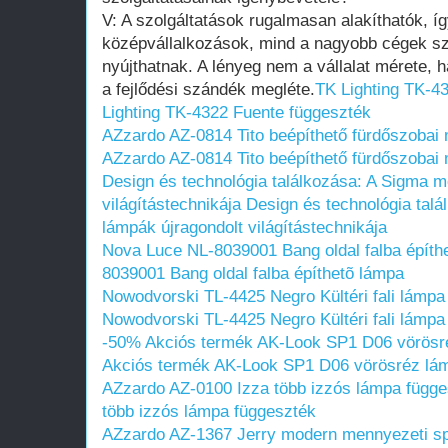
V: A szolgáltatások rugalmasan alakíthatók, íg
középvállalkozások, mind a nagyobb cégek s
nyújthatnak. A lényeg nem a vállalat mérete, 
a fejlődési szándék megléte.
TK Lighting TK-4
Lighting TK-4322 Fuente függeszték
AZzardo AZ-0814 Tito beépíthető fürdőszobai
AZzardo AZ-0814 Tito beépíthető fürdőszobai
Design és technológia találkozása: A Sigma m
világítástechnikája
Design és technológia tal
lámpák újragondolt világítástechnikája
Nova Luce NL-8039001 Bang oldal falba építh
8039001 Bang oldal falba építhetõ lámpa
Nowodvorski TL-4425 Negro Kültéri fali lámpa
Nowodvorski TL-4425 Negro Kültéri fali lámpa
-50% Akciós termék AK-Look SP1 D06 vörösr
Akciós termék AK-Look SP1 D06 vörösréz lá
AZzardo AZ-0100 Izza több izzós lámpa függe
több izzós lámpa függeszték
AZzardo AZ-1367 Jerry modern mennyezeti s