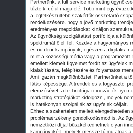
Partnerünk, a full service marketing ügynöksé
tűzte ki célul maga elé. Több mint egy évtized
a legfelkészültebb szakértők összetartó csapat
rendelkezésére, hogy a jövő marketing trendje
eredményes megoldásokat kínáljon számukra
Az ügynökség szolgáltatási portfóliója a külö
spektrumát öleli fel. Kezdve a hagyományos r
és outdoor kampányok, egészen a digitális ma
mint a közösségi média vagy a programozott h
emellett kiemelt figyelmet fordít az ügyfelek
kialakítására, felépítésére és folyamatos men
Ami igazán megkülönbözteti Partnerünket a tö
látás képessége. A trendek és a fogyasztói pr
elemzésével, a technológiai innovációk nyom
marketing stratégiákat kidolgozni, melyek ne
is hatékonyan szolgálják az ügyfelek céljait.
Ehhez a szakértelem mellett elengedhetetlen a
problémaérzékeny gondolkodásmód is. Az üg
nemzetközi díjjal büszkélkedhetnek olyan innov
kampányokért, melyek messze túlmutatnak a