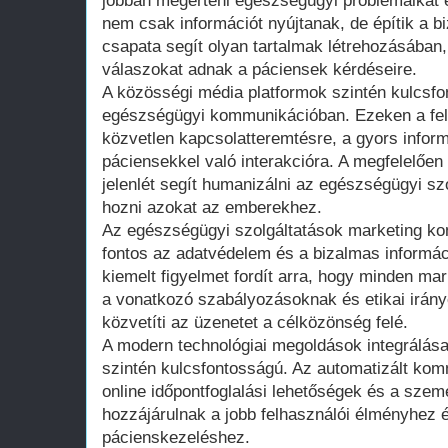
jobban megérteni egészségügyi problémáikat 
nem csak információt nyújtanak, de építik a bi
csapata segít olyan tartalmak létrehozásában
válaszokat adnak a páciensek kérdéseire.
A közösségi média platformok szintén kulcsfo
egészségügyi kommunikációban. Ezeken a felü
közvetlen kapcsolatteremtésre, a gyors info
páciensekkel való interakcióra. A megfelelően
jelenlét segít humanizálni az egészségügyi sz
hozni azokat az emberekhez.
Az egészségügyi szolgáltatások marketing k
fontos az adatvédelem és a bizalmas informác
kiemelt figyelmet fordít arra, hogy minden ma
a vonatkozó szabályozásoknak és etikai irán
közvetíti az üzenetet a célközönség felé.
A modern technológiai megoldások integrálása
szintén kulcsfontosságú. Az automatizált ko
online időpontfoglalási lehetőségek és a sze
hozzájárulnak a jobb felhasználói élményhez 
pácienskezeléshez.