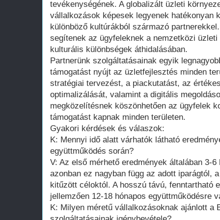
tevékenységének. A globalizált üzleti környez
vállalkozások képesek legyenek hatékonyan 
különböző kultúrákból származó partnerekkel
segítenek az ügyfeleknek a nemzetközi üzleti 
kulturális különbségek áthidalásában.
Partnerünk szolgáltatásainak egyik legnagyobb
támogatást nyújt az üzletfejlesztés minden ter
stratégiai tervezést, a piackutatást, az értéke
optimalizálását, valamint a digitális megoldás
megközelítésnek köszönhetően az ügyfelek k
támogatást kapnak minden területen.
Gyakori kérdések és válaszok:
K: Mennyi idő alatt várhatók látható eredmén
együttműködés során?
V: Az első mérhető eredmények általában 3-6 h
azonban ez nagyban függ az adott iparágtól, a 
kitűzött céloktól. A hosszú távú, fenntarthat
jellemzően 12-18 hónapos együttműködésre v
K: Milyen méretű vállalkozásoknak ajánlott a
szolgáltatásainak igénybevétele?