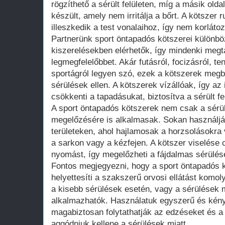
rögzíthető a sérült felületen, míg a másik old
készült, amely nem irritálja a bőrt. A kötszer
illeszkedik a test vonalaihoz, így nem korlát
Partnerünk sport öntapadós kötszerei különb
kiszerelésekben elérhetők, így mindenki megt
legmegfelelőbbet. Akár futásról, focizásról, t
sportágról legyen szó, ezek a kötszerek megb
sérülések ellen. A kötszerek vízállóak, így a
csökkenti a tapadásukat, biztosítva a sérült f
A sport öntapadós kötszerek nem csak a sér
megelőzésére is alkalmasak. Sokan használjá
területeken, ahol hajlamosak a horzsolásokra
a sarkon vagy a kézfejen. A kötszer viselése 
nyomást, így megelőzheti a fájdalmas sérülése
Fontos megjegyezni, hogy a sport öntapadós 
helyettesíti a szakszerű orvosi ellátást komo
a kisebb sérülések esetén, vagy a sérülések 
alkalmazhatók. Használatuk egyszerű és kény
magabiztosan folytathatják az edzéseket és a
aggódniuk kellene a sérülések miatt.