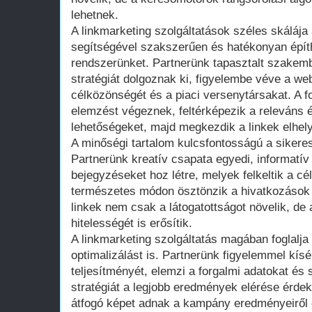
lehetnek.
A linkmarketing szolgáltatások széles skálája
segítségével szakszerűen és hatékonyan építhe
rendszerünket. Partnerünk tapasztalt szakem
stratégiát dolgoznak ki, figyelembe véve a web
célközönségét és a piaci versenytársakat. A f
elemzést végeznek, feltérképezik a releváns 
lehetőségeket, majd megkezdik a linkek elhel
A minőségi tartalom kulcsfontosságú a siker
Partnerünk kreatív csapata egyedi, informatív
bejegyzéseket hoz létre, melyek felkeltik a c
természetes módon ösztönzik a hivatkozások e
linkek nem csak a látogatottságot növelik, de
hitelességét is erősítik.
A linkmarketing szolgáltatás magában foglalja
optimalizálást is. Partnerünk figyelemmel kísé
teljesítményét, elemzi a forgalmi adatokat és
stratégiát a legjobb eredmények elérése érde
átfogó képet adnak a kampány eredményeiről é