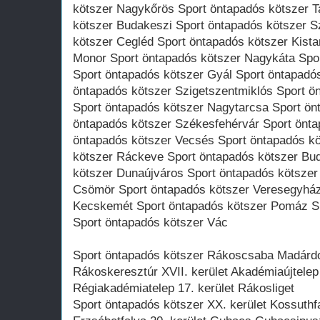
kötszer Nagykőrös Sport öntapadós kötszer T
kötszer Budakeszi Sport öntapadós kötszer S
kötszer Cegléd Sport öntapadós kötszer Kista
Monor Sport öntapadós kötszer Nagykáta Spor
Sport öntapadós kötszer Gyál Sport öntapadó
öntapadós kötszer Szigetszentmiklós Sport ö
Sport öntapadós kötszer Nagytarcsa Sport ön
öntapadós kötszer Székesfehérvár Sport önta
öntapadós kötszer Vecsés Sport öntapadós kö
kötszer Ráckeve Sport öntapadós kötszer Bu
kötszer Dunaújváros Sport öntapadós kötszer
Csömör Sport öntapadós kötszer Veresegyház
Kecskemét Sport öntapadós kötszer Pomáz Sp
Sport öntapadós kötszer Vác
Sport öntapadós kötszer Rákoscsaba Madárd
Rákoskeresztúr XVII. kerület Akadémiaújtel
Régiakadémiatelep 17. kerület Rákosliget
Sport öntapadós kötszer XX. kerület Kossuthf