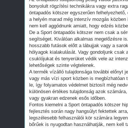
bonyolult rögzítési technikákra vagy extra ra
öntapadós kötszer egyszerűen felhelyezhető, 
a helyén marad még intenzív mozgás közben is
nem kell aggódnunk amiatt, hogy edzés közbe
De a Sport öntapadós kötszer nem csak a sér
segítséget. Kiválóan alkalmas megelőzésre is
hosszabb futások előtt a lábujjak vagy a sar
hólyagok kialakulását. Vagy gondoljunk csak 
csuklójukat és tenyerüket védik vele az inten
lehetőségek szinte végtelenek.
A termék vízálló tulajdonsága további előnyt j
vagy más vízi sport közben is megbízhatóan te
le, így folyamatos védelmet biztosít még ned
különösen értékes tulajdonság azok számára, a
vagy gyakran edzenek esős időben.
Fontos kiemelni a Sport öntapadós kötszer hipo
fejlesztés során nagy hangsúlyt fektettek arra
legszélesebb felhasználói kör számára legye
bőrűek is nyugodtan használhatják, nem kell ta