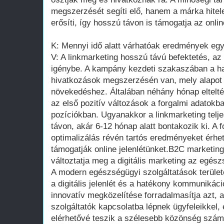
megszerzését segíti elő, hanem a márka hitel
erősíti, így hosszú távon is támogatja az onli
K: Mennyi idő alatt várhatóak eredmények eg
V: A linkmarketing hosszú távú befektetés, a
igénybe. A kampány kezdeti szakaszában a h
hivatkozások megszerzésén van, mely alapot t
növekedéshez. Általában néhány hónap eltel
az első pozitív változások a forgalmi adatok
pozíciókban. Ugyanakkor a linkmarketing telj
távon, akár 6-12 hónap alatt bontakozik ki. A 
optimalizálás révén tartós eredményeket érhe
támogatják online jelenlétünket.B2C marketi
változtatja meg a digitális marketing az egész
A modern egészségügyi szolgáltatások terüle
a digitális jelenlét és a hatékony kommunikác
innovatív megközelítése forradalmasítja azt,
szolgáltatók kapcsolatba lépnek ügyfeleikkel,
elérhetővé teszik a szélesebb közönség szám