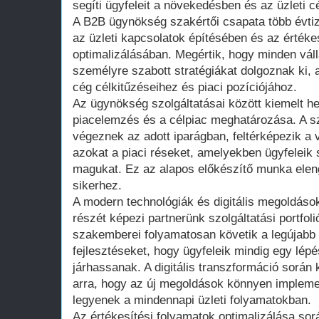
segíti ügyfeleit a növekedésben és az üzleti c
A B2B ügynökség szakértői csapata több évtiz
az üzleti kapcsolatok építésében és az értéke
optimalizálásában. Megértik, hogy minden váll
személyre szabott stratégiákat dolgoznak ki, 
cég célkitűzéseihez és piaci pozíciójához.
Az ügynökség szolgáltatásai között kiemelt hel
piacelemzés és a célpiac meghatározása. A sz
végeznek az adott iparágban, feltérképezik a 
azokat a piaci réseket, amelyekben ügyfeleik 
magukat. Ez az alapos előkészítő munka eleng
sikerhez.
A modern technológiák és digitális megoldások
részét képezi partnerünk szolgáltatási portfo
szakemberei folyamatosan követik a legújabb p
fejlesztéseket, hogy ügyfeleik mindig egy lépé
járhassanak. A digitális transzformáció során 
arra, hogy az új megoldások könnyen impleme
legyenek a mindennapi üzleti folyamatokban.
Az értékesítési folyamatok optimalizálása sor