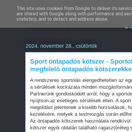
This site uses cookies from Google to deliver its servic
are shared with Google along with performance and secu
Weboldal készítés g
statistics, and to detect and address abuse.
2024. november 28., csütörtök
Sport öntapadós kötszer - Sporto
megfelelő öntapadós kötszerekke
A rendszeres sportolás elengedhetetlen az e
a sérülések kockázata minden mozgásformáná
Partnerünk gondoskodott arról, hogy a sporto
nyújtson az esetleges sérülések ellen. A spor
megoldást jelentenek a kisebb horzsolások, 
kezelésére, melyek a testmozgás során előfor
Az öntapadós kötszerek használata rendkívül
kötszer egyik oldalán található ragasztóréteg