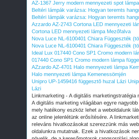
AZ-1367 Jerry modern mennyezeti spot lámp
Beltéri lámpák varázsa: Hogyan teremts hangul
Beltéri lámpák varázsa: Hogyan teremts hangul
Azzardo AZ-2743 Cortona LED mennyezeti lá
Cortona LED mennyezeti lámpa Mezőfalva
Nova Luce NL-6100401 Chiara Függeszték (tö
Nova Luce NL-6100401 Chiara Függeszték (tö
Ideal Lux 017440 Cono SP1 Cromo modern lá
017440 Cono SP1 Cromo modern lámpa függe
AZzardo AZ-4701 Halo mennyezeti lámpa Ke
Halo mennyezeti lámpa Kemenessömjén
Unipro UP-1459416 függesztõ huzal Lázi
Unip
Lázi
Linkmarketing - A digitális marketingstratégia
A digitális marketing világában egyre nagyobb
mely hatékony eszköz lehet a weboldalunk lá
az online jelenlétünk erősítésére. A linkmarke
releváns hivatkozásokat szerezzünk más webo
oldalunkra mutatnak. Ezek a hivatkozások nem
növelik, de a keresőmotorok rangsorolási algor