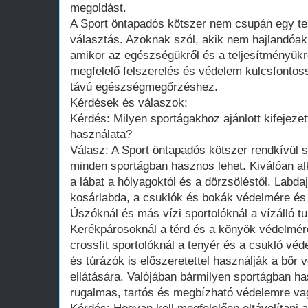
megoldást.
A Sport öntapadós kötszer nem csupán egy t
választás. Azoknak szól, akik nem hajlandóa
amikor az egészségükről és a teljesítményükrő
megfelelő felszerelés és védelem kulcsfontos
távú egészségmegőrzéshez.
Kérdések és válaszok:
Kérdés: Milyen sportágakhoz ajánlott kifejeze
használata?
Válasz: A Sport öntapadós kötszer rendkívül 
minden sportágban hasznos lehet. Kiválóan al
a lábat a hólyagoktól és a dörzsöléstől. Labda
kosárlabda, a csuklók és bokák védelmére és
Úszóknál és más vízi sportolóknál a vízálló t
Kerékpárosoknál a térd és a könyök védelmér
crossfit sportolóknál a tenyér és a csukló v
és túrázók is előszeretettel használják a bőr
ellátására. Valójában bármilyen sportágban h
rugalmas, tartós és megbízható védelemre va