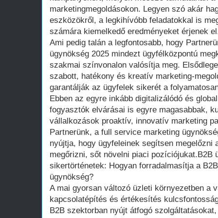
marketingmegoldásokon. Legyen szó akár hag
eszközökről, a legkihívóbb feladatokkal is me
számára kiemelkedő eredményeket érjenek el
Ami pedig talán a legfontosabb, hogy Partnerün
ügynökség 2025 mindezt ügyfélközpontú megk
szakmai színvonalon valósítja meg. Elsődlege
szabott, hatékony és kreatív marketing-megol
garantálják az ügyfelek sikerét a folyamatosa
Ebben az egyre inkább digitalizálódó és global
fogyasztók elvárásai is egyre magasabbak, k
vállalkozások proaktív, innovatív marketing 
Partnerünk, a full service marketing ügynöksé
nyújtja, hogy ügyfeleinek segítsen megelőzni a
megőrizni, sőt növelni piaci pozíciójukat.B2B 
sikertörténetek: Hogyan forradalmasítja a B2B
ügynökség?
A mai gyorsan változó üzleti környezetben a v
kapcsolatépítés és értékesítés kulcsfontosság
B2B szektorban nyújt átfogó szolgáltatásokat,