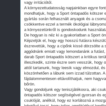
vagy irritációtól.
A környezettudatosság napjainkban egyre fo
mondhatjuk, hogy a Sport öntapadós kötszer eb
gyártás során felhasznált anyagok és a csoma
csökkentve ezzel a termék ökológiai lábnyom
a környezetünkről is gondoskodunk használat
De hogyan is néz ki a gyakorlatban a Sport ö
Képzeljük el, hogy egy hosszú futásra készül
észrevettük, hogy a cipőnk kissé dörzsölte a 
aggódnánk emiatt vagy lemondanánk a futást,
darab Sport öntapadós kötszert a kritikus terü
illeszkedik, szinte észre sem vesszük, hogy o
attól tartanunk, hogy leesik vagy elmozdul, é
köszönhetően a lábunk sem izzad túlzottan. A
fájdalommentesen eltávolíthatjuk, nem hagyv
bőrön.
Vagy gondoljunk egy teniszjátékosra, aki csu
öntapadós kötszer segítségével gyorsan és eg
csuklóját, anélkül, hogy ez korlátozná a moz
lehetővé teszi, hogy teljes amplitúdóval lendí