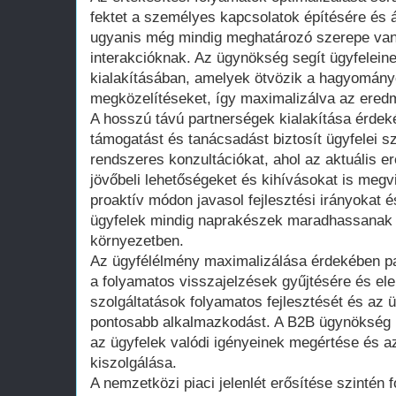
fektet a személyes kapcsolatok építésére és 
ugyanis még mindig meghatározó szerepe van
interakcióknak. Az ügynökség segít ügyfeleine
kialakításában, amelyek ötvözik a hagyomán
megközelítéseket, így maximalizálva az ere
A hosszú távú partnerségek kialakítása érde
támogatást és tanácsadást biztosít ügyfelei 
rendszeres konzultációkat, ahol az aktuális e
jövőbeli lehetőségeket és kihívásokat is megvi
proaktív módon javasol fejlesztési irányokat 
ügyfelek mindig naprakészek maradhassanak a
környezetben.
Az ügyfélélmény maximalizálása érdekében pa
a folyamatos visszajelzések gyűjtésére és el
szolgáltatások folyamatos fejlesztését és az 
pontosabb alkalmazkodást. A B2B ügynökség h
az ügyfelek valódi igényeinek megértése és 
kiszolgálása.
A nemzetközi piaci jelenlét erősítése szintén 