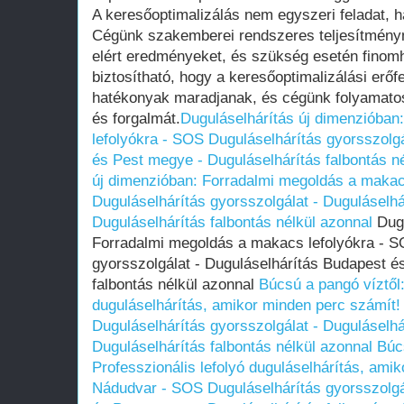
A keresőoptimalizálás nem egyszeri feladat,
Cégünk szakemberei rendszeres teljesítmény
elért eredményeket, és szükség esetén finomh
biztosítható, hogy a keresőoptimalizálási erőf
hatékonyak maradjanak, és cégünk folyamatosa
és forgalmát.
Duguláselhárítás új dimenzióban
lefolyókra - SOS Duguláselhárítás gyorsszolg
és Pest megye - Duguláselhárítás falbontás n
új dimenzióban: Forradalmi megoldás a makac
Duguláselhárítás gyorsszolgálat - Duguláselh
Duguláselhárítás falbontás nélkül azonnal
Dugu
Forradalmi megoldás a makacs lefolyókra - S
gyorsszolgálat - Duguláselhárítás Budapest é
falbontás nélkül azonnal
Búcsú a pangó víztől:
duguláselhárítás, amikor minden perc számít
Duguláselhárítás gyorsszolgálat - Duguláselh
Duguláselhárítás falbontás nélkül azonnal
Búc
Professzionális lefolyó duguláselhárítás, ami
Nádudvar - SOS Duguláselhárítás gyorsszolgá