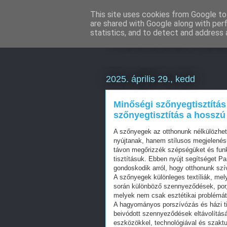
This site uses cookies from Google to 
are shared with Google along with per
Weboldal kés
statistics, and to detect and address 
2025. április 29., kedd
Minőségi szőnyegtisztítás
szőnyegtisztítás a hosszú 
A szőnyegek az otthonunk nélkülözhe
nyújtanak, hanem stílusos megjelenés
távon megőrizzék szépségüket és funk
tisztításuk. Ebben nyújt segítséget Pa
gondoskodik arról, hogy otthonunk szí
A szőnyegek különleges textíliák, mel
során különböző szennyeződések, por, 
melyek nem csak esztétikai problémát
A hagyományos porszívózás és házi t
beivódott szennyeződések eltávolításá
eszközökkel, technológiával és szaktu