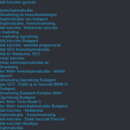
dal készítés gyorsan
 keresőoptimalizálás
őmarketing és keresőmarketinges
őoptimalizálás seo budapest
őoptimalizálás, Keresőmarketing,
dal készítés, Webáruház készítés
e marketing
e marketing ügynökség
dal készítés Budapest
dal készítés, weboldal programozás
dal SEO Keresőoptimalizálás
ldal és Webáruház SEO
uház készítés
uház keresőoptimalizálás és
őmarketing
ex Web+ keresőoptimalizálás - Mobile
agyarul
őmarketing Ügynökség Budapest
íjas SEO : Eladó új és használt BMW i3
Budapest
őmarketing Budapest Komplex Web+
Ügynökség Budapest
ex Web+ Tesla Model 3
ex Web+ keresőoptimalizálás Budapest
dal készítés - Webáruház
őoptimalizálás - Keresőmarketing
dal készítés - Eladó használt Porsche
dal készítés Havidíjas
őoptimalizálás