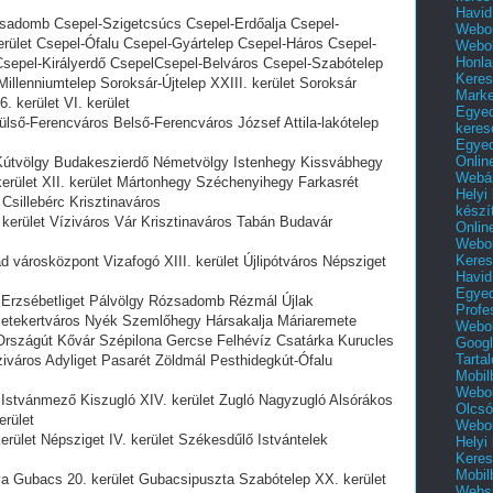
Havid
zsadomb Csepel-Szigetcsúcs Csepel-Erdőalja Csepel-
Webol
kerület Csepel-Ófalu Csepel-Gyártelep Csepel-Háros Csepel-
Webol
Honla
 Csepel-Királyerdő CsepelCsepel-Belváros Csepel-Szabótelep
Keres
Millenniumtelep Soroksár-Újtelep XXIII. kerület Soroksár
Mark
. kerület VI. kerület
Egyed
Külső-Ferencváros Belső-Ferencváros József Attila-lakótelep
keres
Egyed
Onlin
Kútvölgy Budakeszierdő Németvölgy Istenhegy Kissvábhegy
Webár
erület XII. kerület Mártonhegy Széchenyihegy Farkasrét
Helyi
sillebérc Krisztinaváros
készí
. kerület Víziváros Vár Krisztinaváros Tabán Budavár
Onlin
Webol
Keres
 városközpont Vizafogó XIII. kerület Újlipótváros Népsziget
Havid
Egyed
 Erzsébetliget Pálvölgy Rózsadomb Rézmál Újlak
Profe
metekertváros Nyék Szemlőhegy Hársakalja Máriaremete
Webol
rszágút Kővár Szépilona Gercse Felhévíz Csatárka Kurucles
Googl
Tarta
iváros Adyliget Pasarét Zöldmál Pesthidegkút-Ófalu
Mobil
Webol
 Istvánmező Kiszugló XIV. kerület Zugló Nagyzugló Alsórákos
Olcsó
erület
Webol
erület Népsziget IV. kerület Székesdűlő Istvántelek
Helyi
Keres
Mobil
va Gubacs 20. kerület Gubacsipuszta Szabótelep XX. kerület
Websi