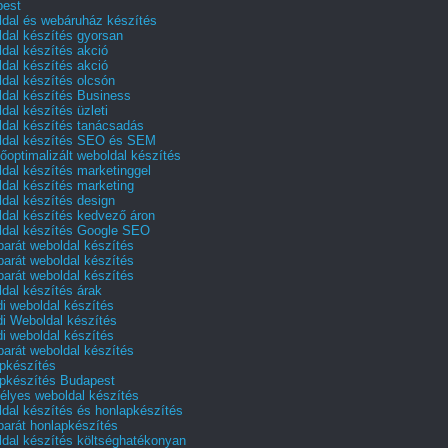
pest
dal és webáruház készítés
dal készítés gyorsan
dal készítés akció
dal készítés akció
dal készítés olcsón
dal készítés Business
dal készítés üzleti
dal készítés tanácsadás
dal készítés SEO és SEM
őoptimalizált weboldal készítés
dal készítés marketinggel
dal készítés marketing
dal készítés design
dal készítés kedvező áron
dal készítés Google SEO
barát weboldal készítés
barát weboldal készítés
barát weboldal készítés
dal készítés árak
i weboldal készítés
i Weboldal készítés
i weboldal készítés
barát weboldal készítés
pkészítés
pkészítés Budapest
lyes weboldal készítés
dal készítés és honlapkészítés
barát honlapkészítés
dal készítés költséghatékonyan