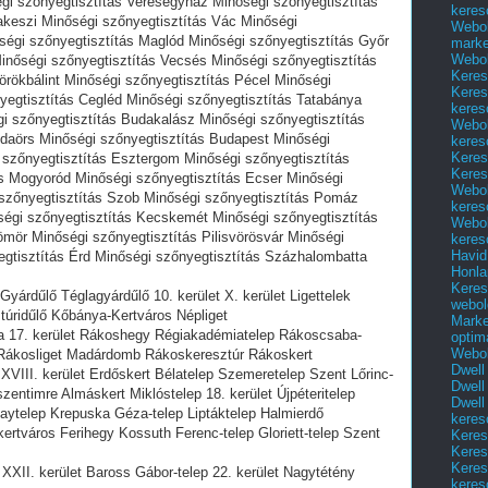
gi szőnyegtisztítás Veresegyház Minőségi szőnyegtisztítás
keres
keszi Minőségi szőnyegtisztítás Vác Minőségi
Webol
ségi szőnyegtisztítás Maglód Minőségi szőnyegtisztítás Győr
marke
Webol
Minőségi szőnyegtisztítás Vecsés Minőségi szőnyegtisztítás
Keres
örökbálint Minőségi szőnyegtisztítás Pécel Minőségi
Keres
yegtisztítás Cegléd Minőségi szőnyegtisztítás Tatabánya
keres
gi szőnyegtisztítás Budakalász Minőségi szőnyegtisztítás
Webol
daörs Minőségi szőnyegtisztítás Budapest Minőségi
keres
Keres
 szőnyegtisztítás Esztergom Minőségi szőnyegtisztítás
Keres
s Mogyoród Minőségi szőnyegtisztítás Ecser Minőségi
Webol
szőnyegtisztítás Szob Minőségi szőnyegtisztítás Pomáz
keres
ségi szőnyegtisztítás Kecskemét Minőségi szőnyegtisztítás
Webol
ömör Minőségi szőnyegtisztítás Pilisvörösvár Minőségi
keres
Havid
egtisztítás Érd Minőségi szőnyegtisztítás Százhalombatta
Honla
Keres
yárdűlő Téglagyárdűlő 10. kerület X. kerület Ligettelek
webol
úridűlő Kőbánya-Kertváros Népliget
Marke
a 17. kerület Rákoshegy Régiakadémiatelep Rákoscsaba-
optim
Webol
p Rákosliget Madárdomb Rákoskeresztúr Rákoskert
Dwell
XVIII. kerület Erdőskert Bélatelep Szemeretelep Szent Lőrinc-
Dwell
zentimre Almáskert Miklóstelep 18. kerület Újpéteritelep
Dwell
ytelep Krepuska Géza-telep Liptáktelep Halmierdő
keres
ertváros Ferihegy Kossuth Ferenc-telep Gloriett-telep Szent
Keres
Keres
Keres
XXII. kerület Baross Gábor-telep 22. kerület Nagytétény
keres