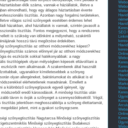
Webol
háztartásban élők száma, vannak-e háziállatok, illetve a
Webol
gban elmondható, hogy egy átlagos háztartásban évente
Webol
Havid
professzionális tisztítás. Azonban nagy forgalmú területeken,
néme
illetve világos színű szőnyegek esetében érdemes lehet
Havid
aládi házakban, ahol háziállatok is vannak, szintén javasolt a
Keres
sszionális tisztítás. Fontos megjegyezni, hogy a rendszeres
SEO Ü
 mellett is szükség van időnként a mélyreható, szakértői
Linkm
keres
giéniájának hosszú távú megőrzése érdekében.
Havid
égi szőnyegtisztítás az otthoni módszerekhez képest?
keres
zőnyegtisztítás számos előnnyel jár az otthoni módszerekhez
Onlin
lógia és eszközök sokkal hatékonyabbak: a nagy
Webol
iális tisztítógépek olyan mélységben képesek eltávolítani a
Keres
Keres
i eszközök nem alkalmasak. A szakemberek által használt
marke
célzottabbak, ugyanakkor kíméletesebbek a szőnyeg
Havid
 során olyan allergéneket, baktériumokat és atkákat is el
Webol
 módszerekkel elérhetetlenek maradnának. Emellett a
Marke
ni a különböző szőnyegtípusok egyedi igényeit, így
Webol
Keres
i módszerből eredő károsodások. A minőségi tisztítás után
Ügyn
zabb távon is óvják a szőnyeget a szennyeződésektől. Végül,
Keres
s tisztítás jelentősen meghosszabbítja a szőnyeg élettartamát,
Arcul
megoldást jelent, mint a gyakori szőnyegcsere.
Webár
Onlin
Keres
ségi szőnyegtisztítás Nagytarcsa Minőségi szőnyegtisztítás
Ügyn
igetszentmiklós Minőségi szőnyegtisztítás Budakeszi
Webol