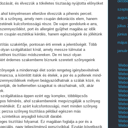
októb
zását, és élvezzük a tökéletes tisztaság nyújtotta előnyöket
szept
 ahol kényelmesen elterülve élvezzük a pihenés perceit.
augus
szik a szőnyeg, amely nem csupán dekorációs elem, hanem
etének kulcsfontosságú része. De vajon gondolunk-e arra,
július
szennyeződést, port és allergént gyűjthet magába az idők
em csupán esztétikai kérdés, hanem egészségünk és jóllétünk
június
május
títás szakértője, pontosan érti ennek a jelentőségét. Több
 olyan szolgáltatást kínál, amely messze túlmutat a
január
thoni tisztítási módszereken. De mi teszi olyan
 miért érdemes szakemberre bíznunk szeretett szőnyegeink
Webol
Webol
szőnyegek a mindennapi élet során rengeteg igénybevételnek
Webol
mancsa, a kiömlött italok és ételek, a por és a pollenek mind-
Webol
szennyeződések mélyen beágyazódhatnak a szálak közé, és
Webol
ontják, de kellemetlen szagokat is okozhatnak, sőt, akár
Webol
ek.
Webol
Webol
 szolgáltatása éppen ezért egy komplex, többlépcsős
Webol
lapos felmérés, ahol szakembereink megvizsgálják a szőnyeg
Webol
 mértékét. Ez azért kulcsfontosságú, mert minden szőnyeg
Webol
k perzsa szőnyeg tisztítása például egészen más
Webol
 szintetikus anyagból készült darabé.
Webol
Webol
ges tisztítási folyamat. Ez magában foglalja a por és a
Webol
speciális, nagy teljesítményű porszívókkal. Ezután következik