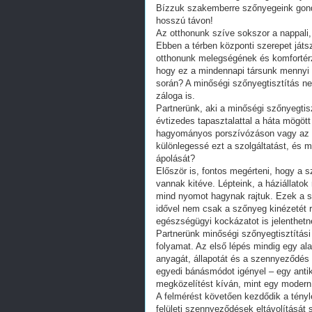
Bízzuk szakemberre szőnyegeink gondo
hosszú távon!
Az otthonunk szíve sokszor a nappali,
Ebben a térben központi szerepet ját
otthonunk melegségének és komfortérz
hogy ez a mindennapi társunk mennyi 
során? A minőségi szőnyegtisztítás n
záloga is.
Partnerünk, aki a minőségi szőnyegtisz
évtizedes tapasztalattal a háta mögött
hagyományos porszívózáson vagy az ot
különlegessé ezt a szolgáltatást, és
ápolását?
Először is, fontos megérteni, hogy a 
vannak kitéve. Lépteink, a háziállatok 
mind nyomot hagynak rajtuk. Ezek a 
idővel nem csak a szőnyeg kinézetét r
egészségügyi kockázatot is jelenthetn
Partnerünk minőségi szőnyegtisztítási
folyamat. Az első lépés mindig egy a
anyagát, állapotát és a szennyeződés
egyedi bánásmódot igényel – egy anti
megközelítést kíván, mint egy modern,
A felmérést követően kezdődik a tényle
felületi szennyeződések eltávolítását 