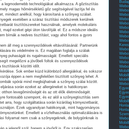
Buda
nk a legmodernebb technológiákat alkalmazza. A gőztisztítás
Webol
mely magas hőmérsékletű gőz segítségével lazítja fel és
Webol
t, mindezt anélkül, hogy károsítaná a szőnyeg szálait.
Webol
Webol
yegek esetében a száraz tisztítási módszerek kerülnek
Webol
zetbarát tisztítószereket használnak, amelyek molekuláris
Webol
 majd ezeket gépi úton távolítják el. Ez a módszer ideális
Webol
 bírnák a nedves tisztítást, vagy ahol fontos a gyors
Webol
Webol
Keres
nem áll meg a szennyeződések eltávolításánál. Partnerünk
Webol
olására és védelmére is. Ez magában foglalja a szálak
Webol
nyeg puhaságát és rugalmasságát. Emellett speciális
Webol
segít megelőzni a jövőbeli foltok és szennyeződések
Webol
tisztítások közötti időt.
Webol
Mobil
 kérdése. Sok ember küzd különböző allergiákkal, és sokszor
Mobil
okozója éppen a nem megfelelően tisztított szőnyeg lehet. A
Mobil
zgombák spórái mind megbújhatnak a szőnyeg szálai között.
Webol
 eljárása során ezeket az allergéneket is hatékonyan
Egyed
 az otthon levegőminőségét és az ott élők életminőségét.
Egyed
Egyed
yre fontosabb szempont, és ez alól a szőnyegtisztítás sem
Mobil
tet arra, hogy szolgáltatása során kizárólag környezetbarát,
Honla
t használjon. Ezek ugyanolyan hatékonyak, mint hagyományos
Honla
környezetünket. Emellett a vízfelhasználás optimalizálására is
Szemé
títási folyamat nem csak a szőnyegeknek, de bolygónknak is
Webol
Mobil
Webol
n a jelenről szól, hanem a jövőről is. Egy szakszerűen