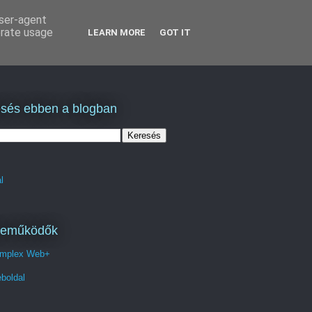
user-agent
erate usage
LEARN MORE
GOT IT
sés ebben a blogban
l
reműködők
mplex Web+
boldal