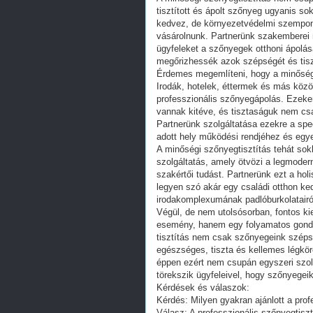
tisztított és ápolt szőnyeg ugyanis s
kedvez, de környezetvédelmi szempontb
vásárolnunk. Partnerünk szakemberei m
ügyfeleket a szőnyegek otthoni ápolás
megőrizhessék azok szépségét és tis
Érdemes megemlíteni, hogy a minőségi
Irodák, hotelek, éttermek és más közö
professzionális szőnyegápolás. Ezek
vannak kitéve, és tisztaságuk nem csa
Partnerünk szolgáltatása ezekre a spe
adott hely működési rendjéhez és egy
A minőségi szőnyegtisztítás tehát sokk
szolgáltatás, amely ötvözi a legmoder
szakértői tudást. Partnerünk ezt a ho
legyen szó akár egy családi otthon ke
irodakomplexumának padlóburkolatairó
Végül, de nem utolsósorban, fontos ki
esemény, hanem egy folyamatos gondo
tisztítás nem csak szőnyegeink széps
egészséges, tiszta és kellemes légkö
éppen ezért nem csupán egyszeri szol
törekszik ügyfeleivel, hogy szőnyegeik
Kérdések és válaszok:
Kérdés: Milyen gyakran ajánlott a prof
Válasz: A professzionális szőnyegtiszt