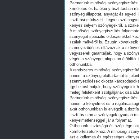
Partnerünk minőségi szőnyegtisztítási
kíméletes és hatékony tisztításban ré
szőnyeg állapotát, anyagát és egyedi j
tisztítási módszert. Legyen szó hag
kényes selyem szőnyegekről, a szakér
A minőségi szőnyegtisztítás folyamata
szőnyeget speciális oldószerekkel keze
szálak mélyéről is. Ezután következik
szennyeződések eltávoznak a szőnyegbő
vegyszerek garantálják, hogy a szőnyeg
végén a szőnyeget alaposan átöblítik 
otthonunkba.
A rendszeres minőségi szőnyegtisztítá
hanem a szőnyeg élettartamát is jele
szennyeződések okozta károsodásokat
Így biztosíthatjuk, hogy szőnyegeink
meleg felületként szolgáljanak család
Partnerünk minőségi szőnyegtisztítási 
hanem a kényelmet és a rugalmasságo
akár otthonunkban is elvégzik a tisztí
tisztítás után a szőnyegek gyorsan m
kényelmetlenséggel jár a folyamat.
Otthonunk tisztasága és szépsége nag
komfortérzetünkhöz. A minőségi szőny
azt a kellemes és egészséges környeze