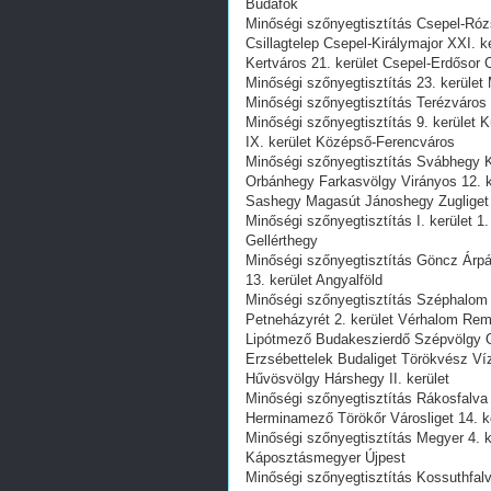
Budafok
Minőségi szőnyegtisztítás Csepel-Ró
Csillagtelep Csepel-Királymajor XXI. 
Kertváros 21. kerület Csepel-Erdősor
Minőségi szőnyegtisztítás 23. kerület 
Minőségi szőnyegtisztítás Terézváros 6
Minőségi szőnyegtisztítás 9. kerület 
IX. kerület Középső-Ferencváros
Minőségi szőnyegtisztítás Svábhegy 
Orbánhegy Farkasvölgy Virányos 12. k
Sashegy Magasút Jánoshegy Zugliget C
Minőségi szőnyegtisztítás I. kerület 1
Gellérthegy
Minőségi szőnyegtisztítás Göncz Árpád
13. kerület Angyalföld
Minőségi szőnyegtisztítás Széphalom
Petneházyrét 2. kerület Vérhalom Re
Lipótmező Budakeszierdő Szépvölgy O
Erzsébettelek Budaliget Törökvész Víz
Hűvösvölgy Hárshegy II. kerület
Minőségi szőnyegtisztítás Rákosfalva
Herminamező Törökőr Városliget 14. k
Minőségi szőnyegtisztítás Megyer 4. k
Káposztásmegyer Újpest
Minőségi szőnyegtisztítás Kossuthfal