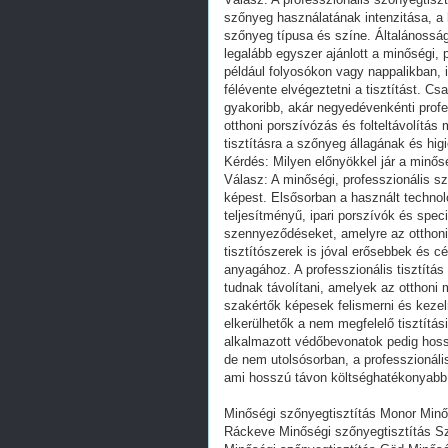
szőnyeg használatának intenzitása, a 
szőnyeg típusa és színe. Általánossá
legalább egyszer ajánlott a minőségi, 
például folyosókon vagy nappalikban, 
félévente elvégeztetni a tisztítást. Cs
gyakoribb, akár negyedévenkénti profe
otthoni porszívózás és folteltávolítás
tisztításra a szőnyeg állagának és hi
Kérdés: Milyen előnyökkel jár a minős
Válasz: A minőségi, professzionális s
képest. Elsősorban a használt techno
teljesítményű, ipari porszívók és spec
szennyeződéseket, amelyre az otthon
tisztítószerek is jóval erősebbek és 
anyagához. A professzionális tisztítás
tudnak távolítani, amelyek az otthoni
szakértők képesek felismerni és kezel
elkerülhetők a nem megfelelő tisztítás
alkalmazott védőbevonatok pedig hoss
de nem utolsósorban, a professzionáli
ami hosszú távon költséghatékonyabb 
Minőségi szőnyegtisztítás Monor Minő
Ráckeve Minőségi szőnyegtisztítás Sz