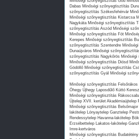
Minőségi szőnyegtisztítás Göd Minősé
Dabas Minőségi szőnyegtisztítás Duna
szőnyegtisztítás Székesfehérvár Minő
Minőségi szőnyegtisztítás Kistarcsa 
Nagykáta Minőségi szőnyegtisztítás T
szőnyegtisztítás Aszód Minőségi szőn
Minőségi szőnyegtisztítás Fót Minősé
Kerepes Minőségi szőnyegtisztítás Bu
szőnyegtisztítás Szentendre Minőségi
Dunaújváros Minőségi szőnyegtisztítá
szőnyegtisztítás Nagykőrös Minőségi 
Minőségi szőnyegtisztítás Diósd Minő
Gödöllő Minőségi szőnyegtisztítás Cs
szőnyegtisztítás Gyál Minőségi szőny
Minőségi szőnyegtisztítás Felsőrákos G
Óhegy Újhegy Laposdűlő Kúttó Kereszt
Minőségi szőnyegtisztítás Rákoscsab
Újtelep XVII. kerület Akadémiaújtele
Minőségi szőnyegtisztítás Belsőmajor 
lakótelep Lónyaytelep Ganztelep Pests
Rendessytelep Havanna-lakótelep Bóka
Erzsébettelep Lakatos-lakótelep Ganzk
Imre-kertváros
Minőségi szőnyegtisztítás Budatétény 