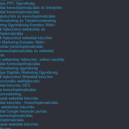
íjas PPC Ügynökség
dal keresőoptimalizálás és linképítés
dal keresőoptimalizálás
pkészítés és keresőoptimalizálás
őmarketing és Tartalommarketing
eting Ügyönökség Komplex Web+
i fejlesztésű webáruház és
őoptimalizálás
i fejlesztésű weboldal készítés
e Marketing Komplex Web+
uház keresőoptimalizálás
 keresőoptimalizálás és weboldal
tés
e webáruház fejlesztés, online vásárlás
dal Keresőoptimalizálás
őmarketing ügynökség
íjas Digitális Marketing Ügynökség
i fejlesztésű Weboldal készítés
sszionális webfejlesztés
dal készítés SEO
e keresőoptimalizálás
lommarketing
barát weboldal készítés
dal készítés - Keresőoptimalizálás
 webáruház készítés
dal Google helyezés javítás
 keresőoptimalizálás
őoptimalizálás
barát weboldal készítés
te seo