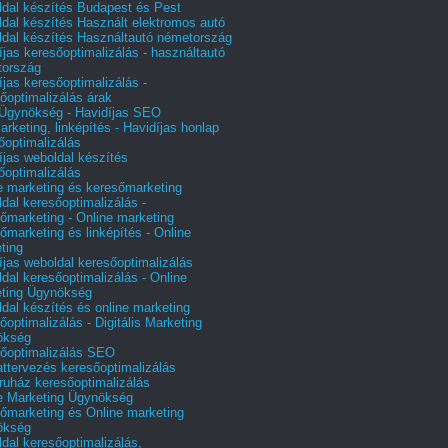
dal készítés Budapest és Pest
dal készítés Használt elektromos autó
dal készítés Használtautó németország
íjas keresőoptimalizálás - használtautó
tország
íjas keresőoptimalizálás -
őoptimalizálás árak
gynökség - Havidíjas SEO
arketing, linképítés - Havidíjas honlap
őoptimalizálás
íjas weboldal készítés
őoptimalizálás
e marketing és keresőmarketing
dal keresőoptimalizálás -
őmarketing - Online marketing
őmarketing és linképítés - Online
ting
íjas weboldal keresőoptimalizálás
dal keresőoptimalizálás - Online
ting Ügynökség
dal készítés és online marketing
őoptimalizálás - Digitális Marketing
ökség
őoptimalizálás SEO
attervezés keresőoptimalizálás
uház keresőoptimalizálás
e Marketing Ügynökség
őmarketing és Online marketing
ökség
dal keresőoptimalizálás,