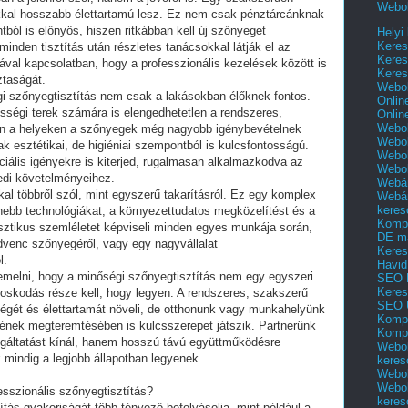
Webol
okkal hosszabb élettartamú lesz. Ez nem csak pénztárcánknak
ól is előnyös, hiszen ritkábban kell új szőnyeget
Helyi
Keres
inden tisztítás után részletes tanácsokkal látják el az
Keres
ával kapcsolatban, hogy a professzionális kezelések között is
Keres
ztaságát.
Webol
 szőnyegtisztítás nem csak a lakásokban élőknek fontos.
Onlin
sségi terek számára is elengedhetetlen a rendszeres,
Onlin
Webol
en a helyeken a szőnyegek még nagyobb igénybevételnek
Webol
k esztétikai, de higiéniai szempontból is kulcsfontosságú.
Webol
ciális igényekre is kiterjed, rugalmasan alkalmazkodva az
Webo
edi követelményeihez.
Webár
al többről szól, mint egyszerű takarításról. Ez egy komplex
Webár
keres
nebb technológiákat, a környezettudatos megközelítést és a
Kompl
lisztikus szemléletet képviseli minden egyes munkája során,
DE m
dvenc szőnyegéről, vagy egy nagyvállalat
Keres
l.
Havid
emelni, hogy a minőségi szőnyegtisztítás nem egy egyszeri
SEO 
Keres
skodás része kell, hogy legyen. A rendszeres, szakszerű
SEO 
égét és élettartamát növeli, de otthonunk vagy munkahelyünk
Kompl
rének megteremtésében is kulcsszerepet játszik. Partnerünk
Kompl
gáltatást kínál, hanem hosszú távú együttműködésre
Webol
 mindig a legjobb állapotban legyenek.
keres
Webol
Webol
esszionális szőnyegtisztítás?
keres
ítás gyakoriságát több tényező befolyásolja, mint például a