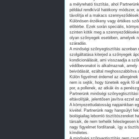
a mélyreható tisztítás, ahol Partnerü
például rendkívül hatékony módszer, a
távolítja el a makacs szennyeződéseke
Különösen érzékeny vagy értékes szőn
előtérbe. Ezek során speciális, környe
szinten kötik meg a szennyeződéseket,
olyan szőnyegek esetében, amelyek nem
száradás.
A minőségi szőnyegtisztítás azonban 
szolgáltatása kiterjed a szőnyegek áp
kondicionálását, ami visszaadja a sző
védőbevonatot is alkalmaznak, amely 
beivódását, ezáltal meghosszabbítva a 
Külön figyelmet érdemel az allergének
nem is sejtik, hogy tüneteik egyik fő 
por, a pollenek, az atkák és a penés
Partnerünk minőségi szőnyegtisztítási
eltávolítják, jelentősen javítva ezzel
A környezettudatosság napjainkban eg
kivétel. Partnerünk nagy hangsúlyt fek
biológiailag lebomló tisztítószereke
társaik, de nem terhelik feleslegesen 
nagy figyelmet fordítanak, így a tisz
kíméletes.
A minőségi szőnyegtisztítás nem csupá