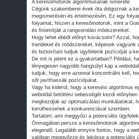
A keresőmotorok algoritmusának ismerete
Cégünk szakemberei évek óta dolgoznak a ke
megismerésén és értelmezésén. Ez egy folyama
folyamat, hiszen a keresőmotorok, mint a Goo
és finomítják a rangsorolási módszereiket.
Hogy lehet ebből előnyt kovácsolni? Azzal, hog
trendeket és módszereket, képesek vagyunk a
és biztosítani tudjuk ügyfeleink pozícióját a k
De mit is jelent ez a gyakorlatban? Például, h
lényegesen nagyobb hangsúlyt kap a weboldal 
tudjuk, hogy erre azonnal koncentrálni kell, 
sőt javíthassák pozíciójukat.
Vagy ha kiderül, hogy a keresési algoritmus eg
weboldal betöltési sebességét kezdi előnyben 
megkezdjük az optimalizálási munkálatokat, h
kerülhessenek a konkurenciával szemben.
Tartalom, ami meggyőzi a potenciális ügyfelek
Önmagában persze a keresőmotorok algoritm
elegendő. Legalább ennyire fontos, hogy a web
valóban meggyőzze és lekösse a potenciális ü