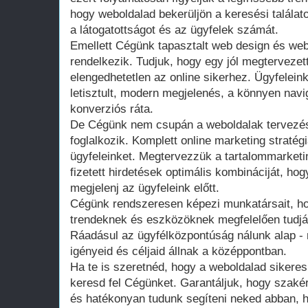
hogy weboldalad bekerüljön a keresési találato
a látogatottságot és az ügyfelek számát.
Emellett Cégünk tapasztalt web design és webf
rendelkezik. Tudjuk, hogy egy jól megtervezet
elengedhetetlen az online sikerhez. Ügyfeleink
letisztult, modern megjelenés, a könnyen navi
konverziós ráta.
De Cégünk nem csupán a weboldalak tervezésé
foglalkozik. Komplett online marketing stratég
ügyfeleinket. Megtervezzük a tartalommarketi
fizetett hirdetések optimális kombináciját, h
megjelenj az ügyfeleink előtt.
Cégünk rendszeresen képezi munkatársait, ho
trendeknek és eszközöknek megfelelően tudják 
Ráadásul az ügyfélközpontúság nálunk alap - 
igényeid és céljaid állnak a középpontban.
Ha te is szeretnéd, hogy a weboldalad sikeres 
keresd fel Cégünket. Garantáljuk, hogy szaké
és hatékonyan tudunk segíteni neked abban, 