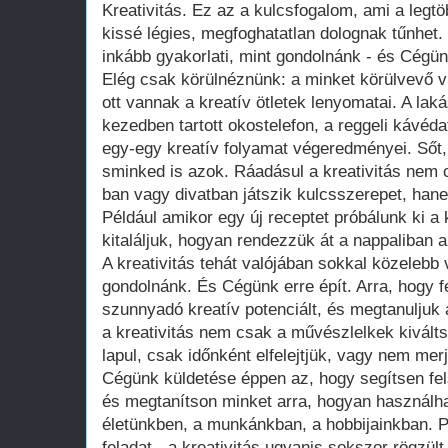
Kreativitás. Ez az a kulcsfogalom, ami a leg
kissé légies, megfoghatatlan dolognak tűnhet. 
inkább gyakorlati, mint gondolnánk - és Cégün
Elég csak körülnéznünk: a minket körülvevő 
ott vannak a kreatív ötletek lenyomatai. A laká
kezedben tartott okostelefon, a reggeli kávéd
egy-egy kreatív folyamat végeredményei. Sőt,
sminked is azok. Ráadásul a kreativitás nem
ban vagy divatban játszik kulcsszerepet, han
Például amikor egy új receptet próbálunk ki 
kitaláljuk, hogyan rendezzük át a nappaliban a
A kreativitás tehát valójában sokkal közelebb
gondolnánk. És Cégünk erre épít. Arra, hogy 
szunnyadó kreatív potenciált, és megtanuljuk a
a kreativitás nem csak a művészlelkek kivált
lapul, csak időnként elfelejtjük, vagy nem mer
Cégünk küldetése éppen az, hogy segítsen fels
és megtanítson minket arra, hogyan használha
életünkben, a munkánkban, a hobbijainkban. 
feladat - a kreativitás ugyanis sokszor rögzül