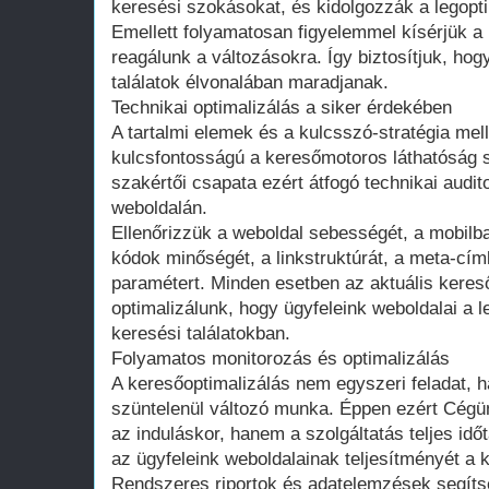
keresési szokásokat, és kidolgozzák a legopti
Emellett folyamatosan figyelemmel kísérjük a 
reagálunk a változásokra. Így biztosítjuk, hog
találatok élvonalában maradjanak.
Technikai optimalizálás a siker érdekében
A tartalmi elemek és a kulcsszó-stratégia melle
kulcsfontosságú a keresőmotoros láthatóság
szakértői csapata ezért átfogó technikai audi
weboldalán.
Ellenőrizzük a weboldal sebességét, a mobilbar
kódok minőségét, a linkstruktúrát, a meta-cí
paramétert. Minden esetben az aktuális kere
optimalizálunk, hogy ügyfeleink weboldalai a l
keresési találatokban.
Folyamatos monitorozás és optimalizálás
A keresőoptimalizálás nem egyszeri feladat, 
szüntelenül változó munka. Éppen ezért Cég
az induláskor, hanem a szolgáltatás teljes idő
az ügyfeleink weboldalainak teljesítményét a k
Rendszeres riportok és adatelemzések segíts