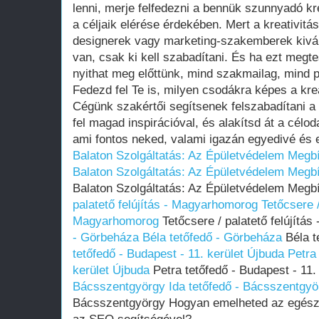
lenni, merje felfedezni a bennük szunnyadó kr
a céljaik elérése érdekében. Mert a kreativi
designerek vagy marketing-szakemberek kivál
van, csak ki kell szabadítani. És ha ezt megt
nyithat meg előttünk, mind szakmailag, mind 
Fedezd fel Te is, milyen csodákra képes a kre
Cégünk szakértői segítsenek felszabadítani a b
fel magad inspirációval, és alakítsd át a célod
ami fontos neked, valami igazán egyedivé és
Balaton Szolgáltatás: Az Épületvédelem Meg
Balaton Szolgáltatás: Az Épületvédelem Meg
Balaton Szolgáltatás: Az Épületvédelem Meg
palatető felújítás - Magyarhomorog
Tetőcsere /
Magyarhomorog
Tetőcsere / palatető felújít
- Görbeháza
Béla tetőfedő - Görbeháza
Béla t
tetőfedő - Budapest - 11. kerület Újbuda
Petra
kerület Újbuda
Petra tetőfedő - Budapest - 11.
Bácsszentgyörgy
Ida tetőfedő - Bácsszentgyö
Bácsszentgyörgy Hogyan emelheted az egészs