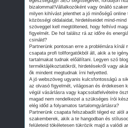
egészségügyi SEO segítségével, forduljon ho
bizalommal!Vállalkozóként vagy önálló szakem
milyen kihívást jelenthet a jó minőségű online 
közösségi oldalaidat, hirdetéseidet mind-mind f
szöveggel kell megtöltened, hogy felhívd maga
figyelmét. De hol találsz rá az időre és ener
csináld?
Partnerünk pontosan erre a problémára kínál
csapata profi tollforgatókból áll, akik a te igén
tartalmakat tudnak előállítani. Legyen szó blo
terméktájékoztatókról, hirdetésekről vagy aká
ők mindent megtudnak írni helyetted.
A jó webszöveg ugyanis kulcsfontosságú a sike
az olvasó figyelmét, világosan és érdekesen 
végül vásárlásra vagy kapcsolatfelvételre ösz
magad nem rendelkezel a szükséges írói kés
elég időd a folyamatos tartalomgyártásra?
Partnerünk csapata felszabadít téged ez alól a
szakemberek, akik a te hangodban és stílusodb
felületeid tökéletesen tükrözik majd a valódi 