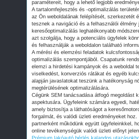
paramétereit, hogy a lehető legjobb eredménye
A tartalomfejlesztés és -optimalizálás terület
az Ön weboldalának felépítését, szerkezetét é
tesznek a navigáció és a felhasználói élmény 
keresőoptimalizálás leghatékonyabb módszer
azt szolgálja, hogy a potenciális ügyfelek kö
és felhasználják a weboldalon található inform
A mérési és elemzési feladatok kulcsfontossá
optimalizálás szempontjából. Csapatunk rend
elemzi a hirdetési kampányok és a weboldal te
viselkedést, konverziós rátákat és egyéb kul
alapján javaslatokat teszünk a hatékonyság n
megtérülésének optimalizálására.
Cégünk SEM tanácsadása átfogó megoldást kín
aspektusára. Ügyfeleink számára egyedi, haté
amely biztosítja a láthatóságot a keresőmotor
forgalmát, és valódi üzleti eredményeket hoz.
partnerként működünk együtt ügyfeleinkkel, h
online tevékenységük valódi üzleti előnyt jele
Prémium lakóautó bérlés kalandos utazásokh