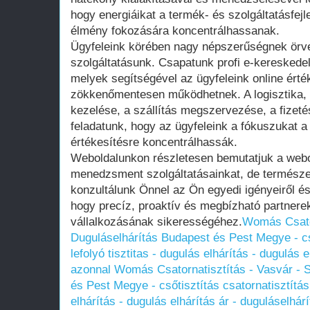
hogy energiáikat a termék- és szolgáltatásfejl
élmény fokozására koncentrálhassanak.
Ügyfeleink körében nagy népszerűségnek ör
szolgáltatásunk. Csapatunk profi e-kereskedel
melyek segítségével az ügyfeleink online érté
zökkenőmentesen működhetnek. A logisztika, 
kezelése, a szállítás megszervezése, a fizeté
feladatunk, hogy az ügyfeleink a fókuszukat a
értékesítésre koncentrálhassák.
Weboldalunkon részletesen bemutatjuk a web
menedzsment szolgáltatásainkat, de termész
konzultálunk Önnel az Ön egyedi igényeiről é
hogy precíz, proaktív és megbízható partnere
vállalkozásának sikerességéhez.
Womás Csator
Duguláselhárítás Budapest és Pest Megye - cső
lefolyó tisztitas - dugulás elhárítás - dugulás 
azonnal
Womás Csatornatisztítás - Vasvár - 
és Pest Megye - csőtisztítás csatornatisztítás 
elhárítás - dugulás elhárítás ár - duguláselhár