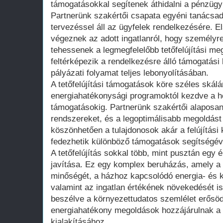
támogatásokkal segítenek áthidalni a pénzügy
Partnerünk szakértői csapata egyéni tanácsad
tervezéssel áll az ügyfelek rendelkezésére. E
végeznek az adott ingatlanról, hogy személyre
tehessenek a legmegfelelőbb tetőfelújítási m
feltérképezik a rendelkezésre álló támogatási
pályázati folyamat teljes lebonyolításában.
A tetőfelújítási támogatások köre széles skál
energiahatékonysági programoktól kezdve a h
támogatásokig. Partnerünk szakértői alaposa
rendszereket, és a legoptimálisabb megoldást
köszönhetően a tulajdonosok akár a felújítási
fedezhetik különböző támogatások segítségév
A tetőfelújítás sokkal több, mint pusztán egy
javítása. Ez egy komplex beruházás, amely a
minőségét, a házhoz kapcsolódó energia- és 
valamint az ingatlan értékének növekedését i
beszélve a környezettudatos szemlélet erősöd
energiahatékony megoldások hozzájárulnak a 
kialakításához.