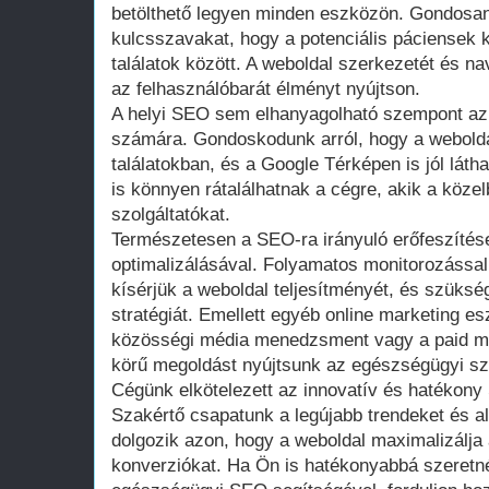
betölthető legyen minden eszközön. Gondosa
kulcsszavakat, hogy a potenciális páciensek 
találatok között. A weboldal szerkezetét és nav
az felhasználóbarát élményt nyújtson.
A helyi SEO sem elhanyagolható szempont az
számára. Gondoskodunk arról, hogy a weboldal
találatokban, és a Google Térképen is jól láth
is könnyen rátalálhatnak a cégre, akik a köz
szolgáltatókat.
Természetesen a SEO-ra irányuló erőfeszítés
optimalizálásával. Folyamatos monitorozássa
kísérjük a weboldal teljesítményét, és szüksé
stratégiát. Emellett egyéb online marketing e
közösségi média menedzsment vagy a paid me
körű megoldást nyújtsunk az egészségügyi sz
Cégünk elkötelezett az innovatív és hatékon
Szakértő csapatunk a legújabb trendeket és a
dolgozik azon, hogy a weboldal maximalizálja 
konverziókat. Ha Ön is hatékonyabbá szeretné 