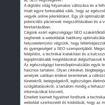
az SEO segítségével?
A digitális világ folyamatos változása és a fe
miatt egyre fontosabbá válik, hogy az egészs
vegyék online jelenlétüket. Egy jól optimalizá
potenciális páciensek megszólításában és a
fenntartásában.
Cégünk ezért egészségügyi SEO szakértőkből á
segítenek a weboldalak hatékony optimalizálá
helyzetelemzést végzünk, hogy feltérképezzük
és gyengeségeit a SEO szempontjából. Megvizs
felépítést, a technikai kialakítást és a kulcss
legoptimálisabb megoldásokat dolgozhassuk k
Az egészségügyi keresőoptimalizálás egyik l
hasznos tartalom. Olyan cikkeket, blogbejegy
amelyek valóban értéket teremtenek a célkö
tünetekről, betegségekről, egészséges életmó
szolgáltatásokról, a tartalom mindig a felhaszn
információkat közvetít.
Emellett kiemelt figyelmet fordítunk a technika
weboldal szerkezetét és kódolását, hogy az 