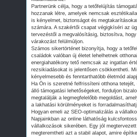
Partnerünk célja, hogy a tetőfelújítás támogat
hozzanak létre, amelyek nemcsak esztétikail
is kényelmet, biztonságot és megtakarításoka
számára. A szakértői csapat végigkíséri az ügy
tervezéstől a megvalósításig, biztosítva, ho
várakozást felülmúljon.
Számos sikertörténet bizonyítja, hogy a tetőfe
családok valóban új életet lehelhetnek otthon
energiahatékony tető nemcsak az ingatlan érté
rezsikiadásokat is jelentősen csökkentheti. M
kényelmesebb és fenntarthatóbb életmód alapj
Ha Ön is szeretné felfrissíteni otthona tetejét
álló támogatási lehetőségeket, forduljon biz
megtalálják a legmegfelelőbb megoldást, amel
a lakhatási körülményeket is forradalmasíthatj
Hogyan emeli az SEO-optimalizálás a vállalko
Napjainkban az online láthatóság kulcsfontos
vállalkozások sikerében. Egy jól megtervezett 
megteremtheti azt a stabil alapot, amire építke