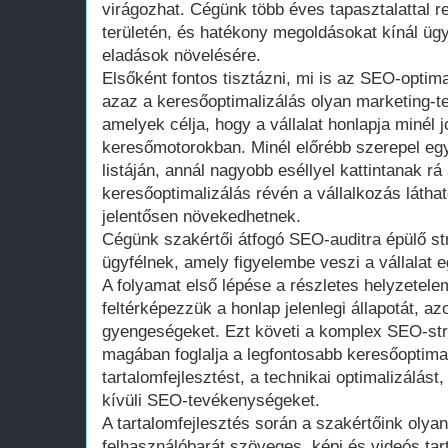
virágozhat. Cégünk több éves tapasztalattal 
területén, és hatékony megoldásokat kínál ügy
eladások növelésére.
Elsőként fontos tisztázni, mi is az SEO-optim
azaz a keresőoptimalizálás olyan marketing-
amelyek célja, hogy a vállalat honlapja minél 
keresőmotorokban. Minél előrébb szerepel egy 
listáján, annál nagyobb eséllyel kattintanak rá
keresőoptimalizálás révén a vállalkozás láthat
jelentősen növekedhetnek.
Cégünk szakértői átfogó SEO-auditra épülő st
ügyfélnek, amely figyelembe veszi a vállalat eg
A folyamat első lépése a részletes helyzetel
feltérképezzük a honlap jelenlegi állapotát, a
gyengeségeket. Ezt követi a komplex SEO-stra
magában foglalja a legfontosabb keresőoptimal
tartalomfejlesztést, a technikai optimalizálást
kívüli SEO-tevékenységeket.
A tartalomfejlesztés során a szakértőink olya
felhasználóbarát szöveges, képi és videós tar