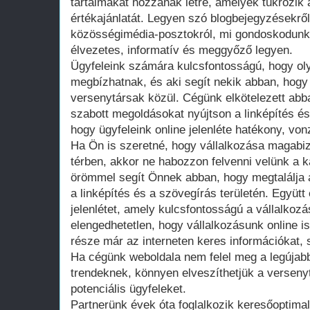
tartalmakat hozzanak létre, amelyek tükrözik a
értékajánlatát. Legyen szó blogbejegyzésekről
közösségimédia-posztokról, mi gondoskodunk
élvezetes, informatív és meggyőző legyen.
Ügyfeleink számára kulcsfontosságú, hogy olya
megbízhatnak, és aki segít nekik abban, hogy
versenytársak közül. Cégünk elkötelezett abb
szabott megoldásokat nyújtson a linképítés és
hogy ügyfeleink online jelenléte hatékony, vo
Ha Ön is szeretné, hogy vállalkozása magabizt
térben, akkor ne habozzon felvenni velünk a 
örömmel segít Önnek abban, hogy megtalálja 
a linképítés és a szövegírás területén. Együtt é
jelenlétet, amely kulcsfontosságú a vállalko
elengedhetetlen, hogy vállalkozásunk online is 
része már az interneten keres információkat, 
Ha cégünk weboldala nem felel meg a legújabb
trendeknek, könnyen elveszíthetjük a versen
potenciális ügyfeleket.
Partnerünk évek óta foglalkozik keresőoptimali