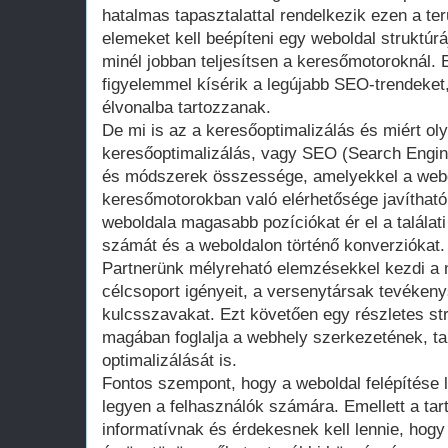
hatalmas tapasztalattal rendelkezik ezen a ter
elemeket kell beépíteni egy weboldal struktúr
minél jobban teljesítsen a keresőmotoroknál. 
figyelemmel kísérik a legújabb SEO-trendeket,
élvonalba tartozzanak.
De mi is az a keresőoptimalizálás és miért ol
keresőoptimalizálás, vagy SEO (Search Engin
és módszerek összessége, amelyekkel a webol
keresőmotorokban való elérhetősége javíthat
weboldala magasabb pozíciókat ér el a találati 
számát és a weboldalon történő konverziókat.
Partnerünk mélyreható elemzésekkel kezdi a 
célcsoport igényeit, a versenytársak tevéken
kulcsszavakat. Ezt követően egy részletes str
magában foglalja a webhely szerkezetének, t
optimalizálását is.
Fontos szempont, hogy a weboldal felépítése 
legyen a felhasználók számára. Emellett a ta
informatívnak és érdekesnek kell lennie, hogy 