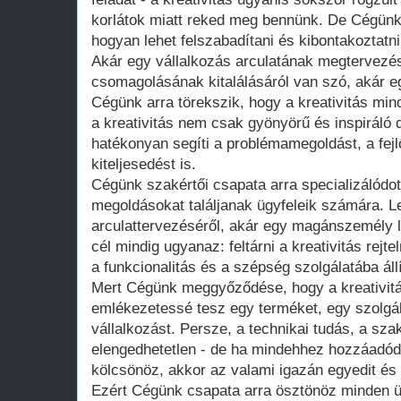
korlátok miatt reked meg bennünk. De Cégünk 
hogyan lehet felszabadítani és kibontakoztatn
Akár egy vállalkozás arculatának megtervezés
csomagolásának kitalálásáról van szó, akár egy
Cégünk arra törekszik, hogy a kreativitás mind
a kreativitás nem csak gyönyörű és inspiráló 
hatékonyan segíti a problémamegoldást, a fej
kiteljesedést is.
Cégünk szakértői csapata arra specializálódot
megoldásokat találjanak ügyfeleik számára. L
arculattervezéséről, akár egy magánszemély la
cél mindig ugyanaz: feltárni a kreativitás rejt
a funkcionalitás és a szépség szolgálatába állí
Mert Cégünk meggyőződése, hogy a kreativitá
emlékezetessé tesz egy terméket, egy szolgá
vállalkozást. Persze, a technikai tudás, a sza
elengedhetetlen - de ha mindehhez hozzáadódik
kölcsönöz, akkor az valami igazán egyedit és 
Ezért Cégünk csapata arra ösztönöz minden üg