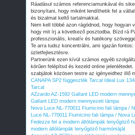
Ráadásul számos referenciamunkával és siker
bizonyítani, hogy miként lendíthetik fel a válla
és bizalmat keltő tartalmakkal.
Nem kell többé azon rágódnod, hogy hogyan v
hogy mit írj a következő posztodba. Bízd rá P
professzionális, kreatív és hatékony szöveggel 
Te arra tudsz koncentrálni, ami igazán fontos:
üzletfejlesztésre.
Partnerünk ezen kívül számos egyéb szolgálta
körűen felépítsd és kezeld online jelenlétedet
szabjátok közösen testre az igényeidhez illő 
CANAPA SP2 függeszték Tarcal
Ideal Lux 13
Tarcal
AZzardo AZ-1592 Gallant LED modern mennye
Gallant LED modern mennyezeti lámpa
Nova Luce NL-770011 Fiumicino fali lámpa / N
Luce NL-770011 Fiumicino fali lámpa / Nova L
Fedezze fel a modern állólámpák lenyűgöző h
modern állólámpák lenyűgöző harmóniáját