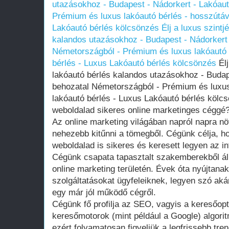
utazásokhoz - Budapest - Nádorkert - Lakóau
Prémium és luxus lakóautó bérlés - hosszútáv
Lakóautó bérlés kölcsönzés
Élj a luxus szint
kalandos utazásokhoz - Budapest - Nádorkert
Németországból - Prémium és luxus lakóautó 
bérlés - Luxus Lakóautó bérlés kölcsönzés
Élj
lakóautó bérlés kalandos utazásokhoz - Budap
behozatal Németországból - Prémium és luxus
lakóautó bérlés - Luxus Lakóautó bérlés kölc
weboldalad sikeres online marketinges céggé
Az online marketing világában napról napra n
nehezebb kitűnni a tömegből. Cégünk célja, h
weboldalad is sikeres és keresett legyen az in
Cégünk csapata tapasztalt szakemberekből ál
online marketing területén. Évek óta nyújtan
szolgáltatásokat ügyfeleiknek, legyen szó aká
egy már jól működő cégről.
Cégünk fő profilja az SEO, vagyis a keresőopt
keresőmotorok (mint például a Google) algori
ezért folyamatosan figyeljük a legfrissebb tr