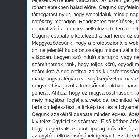
teljesen. A trendek változnak, az üzleti igénye
rohamléptekben halad előre. Cégünk ügyfelei
támogatást nyújt, hogy weboldaluk mindig nap
hatékony maradjon. Rendszeres frissítések, ta
optimalizálás - mindez nélkülözhetetlen az onl
Cégünk csapata elkötelezett a partnerek üzleti
Meggyőződésünk, hogy a professzionális webo
online jelenlét kulcsfontosságú minden vállalk
világban. Legyen szó induló startupról vagy n
számíthatnak ránk, hogy teljes körű, egyedi 
számukra.A seo optimalizálás kulcsfontossá
marketingstratégiának. Segítségével nemcsak
rangsorolása javul a keresőmotorokban, hanem
generál. Ahhoz, hogy ez megvalósulhasson, k
mely magában foglalja a weboldal technikai fel
tartalomfejlesztést, a linképítést és a folyama
Cégünk szakértői csapata minden egyes lépé
kivitelez ügyfeleink számára. Első körben át
hogy megértsük az adott iparág működését, a 
az ügyfél célközönségének igényeit. Ezt köve