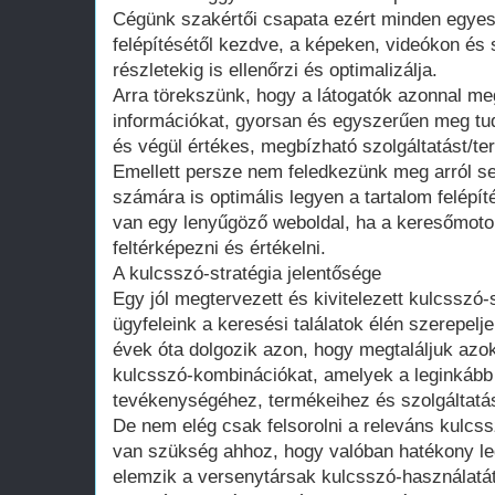
Cégünk szakértői csapata ezért minden egyes 
felépítésétől kezdve, a képeken, videókon és
részletekig is ellenőrzi és optimalizálja.
Arra törekszünk, hogy a látogatók azonnal me
információkat, gyorsan és egyszerűen meg tud
és végül értékes, megbízható szolgáltatást/ter
Emellett persze nem feledkezünk meg arról s
számára is optimális legyen a tartalom felépít
van egy lenyűgöző weboldal, ha a keresőmoto
feltérképezni és értékelni.
A kulcsszó-stratégia jelentősége
Egy jól megtervezett és kivitelezett kulcsszó-
ügyfeleink a keresési találatok élén szerepel
évek óta dolgozik azon, hogy megtaláljuk azo
kulcsszó-kombinációkat, amelyek a leginkább 
tevékenységéhez, termékeihez és szolgáltatá
De nem elég csak felsorolni a releváns kulcs
van szükség ahhoz, hogy valóban hatékony leg
elemzik a versenytársak kulcsszó-használatát,