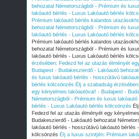
behozatal Németországból - Prémium és luxus
lakóautó bérlés - Luxus Lakóautó bérlés kölc
Prémium lakóautó bérlés kalandos utazásokh
behozatal Németországból - Prémium és luxus
lakóautó bérlés - Luxus Lakóautó bérlés kölc
Prémium lakóautó bérlés kalandos utazásokh
behozatal Németországból - Prémium és luxus
lakóautó bérlés - Luxus Lakóautó bérlés köl
érzésében: Fedezd fel az utazás élményét egy
Budapest - Budakeszierdő - Lakóautó behoza
és luxus lakóautó bérlés - hosszútávú lakóaut
bérlés kölcsönzés
Élj a szabadság érzésében:
egy kényelmes lakóautóval! - Budapest - Bud
Németországból - Prémium és luxus lakóautó 
bérlés - Luxus Lakóautó bérlés kölcsönzés
Élj
Fedezd fel az utazás élményét egy kényelmes 
Budakeszierdő - Lakóautó behozatal Németor
lakóautó bérlés - hosszútávú lakóautó bérlés 
kölcsönzés
Élj a luxus szintjén: Prémium lak