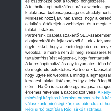
és ösztönözze őket a további böngészésre.
A technikai optimalizálás során a weboldal gy
kialakítása, biztonságossága és akadálymente
Mindezek hozzájárulnak ahhoz, hogy a keres
oldalként értékeljék a webhelyet, és a megfele
találati listákon.
Partnerünk csapata szakértő SEO-szakembere
dizájnerekből és fejlesztőkből áll, akik foly
ügyfeleikkel, hogy a lehető legjobb eredmények
weboldal, a munka nem áll meg: rendszeres t
tartalomfrissítést végeznek, hogy fenntartsák 
A keresőoptimalizálás egy folyamatos, több 
de megtérülő befektetés. Partnerünk tapasztal
hogy ügyfeleik weboldala mindig a legmagasab
keresési találati listákon, és így a lehető legtö
elérni. Ha Ön is szeretne egy magasan rangsor
érdemes felvennie a kapcsolatot velük.
A kény
minőségi kárpitos bútorokat otthonunkba
A ké
válasszunk minőségi kárpitos bútorokat ottho
Régi sírkő tisztítása
Régi sírkő tisztítása