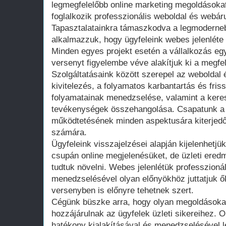
legmegfelelőbb online marketing megoldásoka
foglalkozik professzionális weboldal és webár
Tapasztalatainkra támaszkodva a legmoderneb
alkalmazzuk, hogy ügyfeleink webes jelenléte
Minden egyes projekt esetén a vállalkozás egyé
versenyt figyelembe véve alakítjuk ki a megfele
Szolgáltatásaink között szerepel az weboldal
kivitelezés, a folyamatos karbantartás és friss
folyamatainak menedzselése, valamint a keres
tevékenységek összehangolása. Csapatunk a
működtetésének minden aspektusára kiterjedő
számára.
Ügyfeleink visszajelzései alapján kijelenhetjü
csupán online megjelenésüket, de üzleti ered
tudtuk növelni. Webes jelenlétük professzionál
menedzselésével olyan előnyökhöz juttatjuk ő
versenyben is előnyre tehetnek szert.
Cégünk büszke arra, hogy olyan megoldásokat
hozzájárulnak az ügyfelek üzleti sikereihez. O
hatékony kialakításával és menedzselésével 