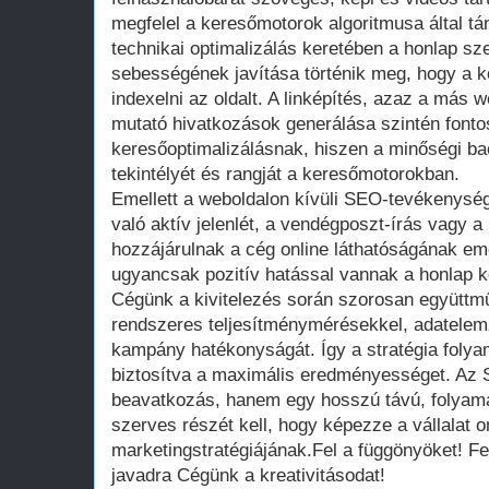
megfelel a keresőmotorok algoritmusa által t
technikai optimalizálás keretében a honlap s
sebességének javítása történik meg, hogy a 
indexelni az oldalt. A linképítés, azaz a más 
mutató hivatkozások generálása szintén fonto
keresőoptimalizálásnak, hiszen a minőségi back
tekintélyét és rangját a keresőmotorokban.
Emellett a weboldalon kívüli SEO-tevékenysé
való aktív jelenlét, a vendégposzt-írás vagy 
hozzájárulnak a cég online láthatóságának em
ugyancsak pozitív hatással vannak a honlap ke
Cégünk a kivitelezés során szorosan együttmű
rendszeres teljesítménymérésekkel, adatele
kampány hatékonyságát. Így a stratégia foly
biztosítva a maximális eredményességet. Az 
beavatkozás, hanem egy hosszú távú, folyam
szerves részét kell, hogy képezze a vállalat o
marketingstratégiájának.Fel a függönyöket! Fed
javadra Cégünk a kreativitásodat!