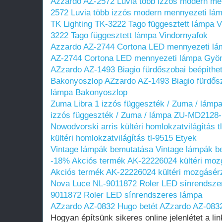
Azzardo AZ-2572 Luvia több izzós modern me
2572 Luvia több izzós modern mennyezeti lá
TK Lighting TK-3222 Tago függesztett lámpa 
3222 Tago függesztett lámpa Vindornyafok
Azzardo AZ-2744 Cortona LED mennyezeti lá
AZ-2744 Cortona LED mennyezeti lámpa Gyön
AZzardo AZ-1493 Biagio fürdőszobai beépíthe
Bakonyoszlop
AZzardo AZ-1493 Biagio fürdős
lámpa Bakonyoszlop
Zuma Libra 1 izzós függeszték / Zuma / lá
izzós függeszték / Zuma / lámpa ZU-MD2128
Nowodvorski arris kültéri homlokzatvilágítás t
kültéri homlokzatvilágítás tl-9515 Etyek
Vintage lámpák bemutatása
Vintage lámpák b
-18% Akciós termék AK-22226024 kültéri mozg
Akciós termék AK-22226024 kültéri mozgásérz
Nova Luce NL-9011872 Roler LED sínrendsze
9011872 Roler LED sínrendszeres lámpa
AZzardo AZ-0832 Hugo betét
AZzardo AZ-0832
Hogyan építsünk sikeres online jelenlétet a li