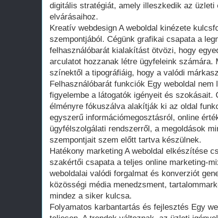
digitális stratégiát, amely illeszkedik az üzlet
elvárásaihoz.
Kreatív webdesign A weboldal kinézete kulcsf
szempontjából. Cégünk grafikai csapata a le
felhasználóbarát kialakítást ötvözi, hogy egye
arculatot hozzanak létre ügyfeleink számára. 
színektől a tipográfiáig, hogy a valódi márkas
Felhasználóbarát funkciók Egy weboldal nem l
figyelembe a látogatók igényeit és szokásait.
élményre fókuszálva alakítják ki az oldal funk
egyszerű információmegosztásról, online érté
ügyfélszolgálati rendszerről, a megoldások mi
szempontjait szem előtt tartva készülnek.
Hatékony marketing A weboldal elkészítése c
szakértői csapata a teljes online marketing-mi
weboldalai valódi forgalmat és konverziót gen
közösségi média menedzsment, tartalommarket
mindez a siker kulcsa.
Folyamatos karbantartás és fejlesztés Egy we