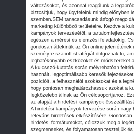
változásokat, és azonnal reagálunk a legapró
biztosítjuk, hogy ügyfeleink mindig előnyben 
szemben.SEM tanácsadásunk átfogó megoldás
marketing különböző területeire. Kezdve a kul
kampányok tervezésétől, a tartalomfejlesztése
egészen a mérési és elemzési feladatokig. Cs
gondosan áttekintik az Ön online jelenlétének
személyre szabott stratégiát dolgoznak ki, a
leghatékonyabb eszközöket és módszereket a
A kulcsszó-kutatás során mélyrehatóan felté
használt, legoptimálisabb keresőkifejezéseke
pozícióit, a felhasználói szokásokat és a leg
hogy pontosan meghatározhassuk azokat a ku
legközelebb állnak az Ön célcsoportjához. E
az alapját a hirdetési kampányok összeállítás
A hirdetési kampányok tervezése során nagy h
releváns hirdetések elkészítésére. Gondosan 
hirdetési formátumokat, célozzuk meg a legér
szegmenseket, és folyamatosan teszteljük és