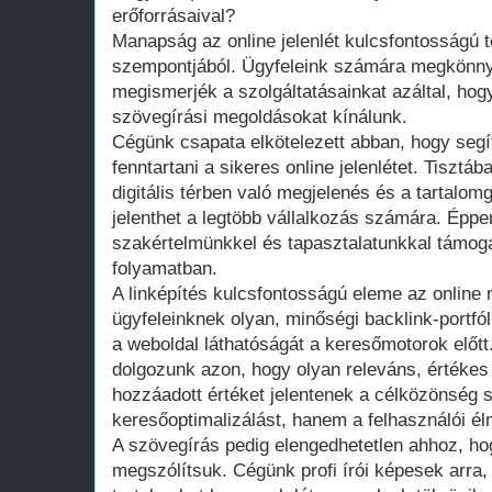
erőforrásaival?
Manapság az online jelenlét kulcsfontosságú 
szempontjából. Ügyfeleink számára megkönnyí
megismerjék a szolgáltatásainkat azáltal, hog
szövegírási megoldásokat kínálunk.
Cégünk csapata elkötelezett abban, hogy segít
fenntartani a sikeres online jelenlétet. Tisztá
digitális térben való megjelenés és a tartalo
jelenthet a legtöbb vállalkozás számára. Éppe
szakértelmünkkel és tapasztalatunkkal támog
folyamatban.
A linképítés kulcsfontosságú eleme az online
ügyfeleinknek olyan, minőségi backlink-portfól
a weboldal láthatóságát a keresőmotorok előtt.
dolgozunk azon, hogy olyan releváns, értékes
hozzáadott értéket jelentenek a célközönség
keresőoptimalizálást, hanem a felhasználói élm
A szövegírás pedig elengedhetetlen ahhoz, ho
megszólítsuk. Cégünk profi írói képesek arra