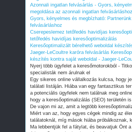
Azonnali ingatlan felvásárlás - Gyors, kénye
megoldása az azonnali ingatlan felvásárlásho
Gyors, kényelmes és megbízható: Partnerünk 
felvásárláshoz
Cserepeslemez tetőfedés havidíjas keresőopt
tetőfedés havidíjas keresőoptimalizálás
Keresőoptimalizált bérelhető weboldal készítés
Jaeger-LeCoultre karóra felvásárlás
Keresőopt
készítés kontra saját weboldal - Jaeger-LeCou
Nyerj több ügyfelet a keresőmotorokból - Titk
specialisták nem árulnak el
Egy sikeres online vállalkozás kulcsa, hogy j
találati listáján. Hiába van egy fantasztikus 
a potenciális ügyfelek nem találnak meg onlin
hogy a keresőoptimalizálás (SEO) területén i
De vajon mi az, amit a legtöbb keresőoptimaliz
Miért van az, hogy egyes cégek mindig az éle
találatoknál, míg mások hiába próbálkoznak, k
Ma lebbentjük fel a fátylat, és beavatjuk Önt a 