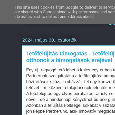
This site uses cookies from Google to deliver its servic
are shared with Google along with performance and secu
Weboldal készítés g
statistics, and to detect and address abuse.
2024. május 30., csütörtök
Tetőfelújítás támogatás - Tetőfelúj
otthonok a támogatások erejével
Egy új, ragyogó tető lehet a kulcs egy otthon t
Partnerünk szolgáltatása a tetőfelújítás támog
háztartások százait ruházzák fel egy korszerű
tetővel – miközben a tulajdonosok jelentős me
A tetőfelújítás egy olyan beruházás, amely ne
növeli, de a mindennapi kényelmet és energiah
Azonban a felújítás költségei sokakat visszatar
jön képbe Partnerünk, akik innovatív megoldá