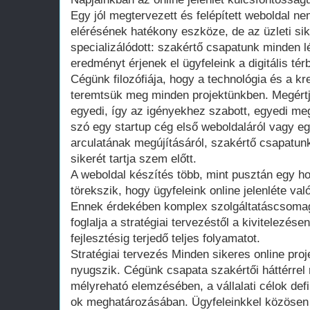
Egy jól megtervezett és felépített weboldal n
elérésének hatékony eszköze, de az üzleti sik
specializálódott: szakértő csapatunk minden 
eredményt érjenek el ügyfeleink a digitális tér
Cégünk filozófiája, hogy a technológia és a kr
teremtsük meg minden projektünkben. Megértj
egyedi, így az igényekhez szabott, egyedi me
szó egy startup cég első weboldaláról vagy eg
arculatának megújításáról, szakértő csapatun
sikerét tartja szem előtt.
A weboldal készítés több, mint pusztán egy h
törekszik, hogy ügyfeleink online jelenléte val
Ennek érdekében komplex szolgáltatáscsoma
foglalja a stratégiai tervezéstől a kivitelezés
fejlesztésig terjedő teljes folyamatot.
Stratégiai tervezés Minden sikeres online pro
nyugszik. Cégünk csapata szakértői háttérrel
mélyreható elemzésében, a vállalati célok def
ok meghatározásában. Ügyfeleinkkel közösen a