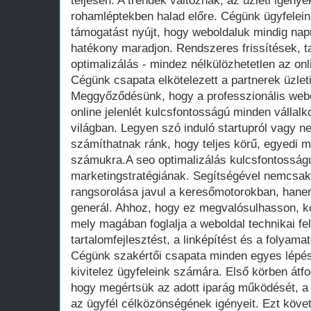
teljesen. A trendek változnak, az üzleti igénye
rohamléptekben halad előre. Cégünk ügyfelei
támogatást nyújt, hogy weboldaluk mindig nap
hatékony maradjon. Rendszeres frissítések, ta
optimalizálás - mindez nélkülözhetetlen az onl
Cégünk csapata elkötelezett a partnerek üzleti
Meggyőződésünk, hogy a professzionális webo
online jelenlét kulcsfontosságú minden vállalk
világban. Legyen szó induló startupról vagy n
számíthatnak ránk, hogy teljes körű, egyedi 
számukra.A seo optimalizálás kulcsfontossá
marketingstratégiának. Segítségével nemcsak
rangsorolása javul a keresőmotorokban, hanem
generál. Ahhoz, hogy ez megvalósulhasson, k
mely magában foglalja a weboldal technikai fel
tartalomfejlesztést, a linképítést és a folyama
Cégünk szakértői csapata minden egyes lépé
kivitelez ügyfeleink számára. Első körben át
hogy megértsük az adott iparág működését, a 
az ügyfél célközönségének igényeit. Ezt köve