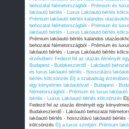
behozatal Németországból - Prémium és luxus
lakóautó bérlés - Luxus Lakóautó bérlés kölc
Prémium lakóautó bérlés kalandos utazásokh
behozatal Németországból - Prémium és luxus
lakóautó bérlés - Luxus Lakóautó bérlés kölc
Prémium lakóautó bérlés kalandos utazásokh
behozatal Németországból - Prémium és luxus
lakóautó bérlés - Luxus Lakóautó bérlés köl
érzésében: Fedezd fel az utazás élményét egy
Budapest - Budakeszierdő - Lakóautó behoza
és luxus lakóautó bérlés - hosszútávú lakóaut
bérlés kölcsönzés
Élj a szabadság érzésében:
egy kényelmes lakóautóval! - Budapest - Bud
Németországból - Prémium és luxus lakóautó 
bérlés - Luxus Lakóautó bérlés kölcsönzés
Élj
Fedezd fel az utazás élményét egy kényelmes 
Budakeszierdő - Lakóautó behozatal Németor
lakóautó bérlés - hosszútávú lakóautó bérlés 
kölcsönzés
Élj a luxus szintjén: Prémium lak