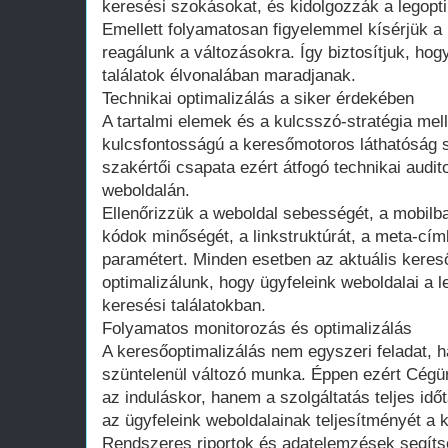
keresési szokásokat, és kidolgozzák a legopti
Emellett folyamatosan figyelemmel kísérjük a 
reagálunk a változásokra. Így biztosítjuk, hog
találatok élvonalában maradjanak.
Technikai optimalizálás a siker érdekében
A tartalmi elemek és a kulcsszó-stratégia melle
kulcsfontosságú a keresőmotoros láthatóság
szakértői csapata ezért átfogó technikai audi
weboldalán.
Ellenőrizzük a weboldal sebességét, a mobilbar
kódok minőségét, a linkstruktúrát, a meta-cí
paramétert. Minden esetben az aktuális kere
optimalizálunk, hogy ügyfeleink weboldalai a l
keresési találatokban.
Folyamatos monitorozás és optimalizálás
A keresőoptimalizálás nem egyszeri feladat, 
szüntelenül változó munka. Éppen ezért Cég
az induláskor, hanem a szolgáltatás teljes idő
az ügyfeleink weboldalainak teljesítményét a k
Rendszeres riportok és adatelemzések segíts