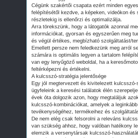
Cégünk szakértői csapata ezért minden egyes 
felépítésétől kezdve, a képeken, videókon és
részletekig is ellenőrzi és optimalizálja.
Arra törekszünk, hogy a látogatók azonnal me
információkat, gyorsan és egyszerűen meg tud
és végül értékes, megbízható szolgáltatást/ter
Emellett persze nem feledkezünk meg arról s
számára is optimális legyen a tartalom felépít
van egy lenyűgöző weboldal, ha a keresőmoto
feltérképezni és értékelni.
A kulcsszó-stratégia jelentősége
Egy jól megtervezett és kivitelezett kulcsszó-
ügyfeleink a keresési találatok élén szerepel
évek óta dolgozik azon, hogy megtaláljuk azo
kulcsszó-kombinációkat, amelyek a leginkább 
tevékenységéhez, termékeihez és szolgáltatá
De nem elég csak felsorolni a releváns kulcs
van szükség ahhoz, hogy valóban hatékony leg
elemzik a versenytársak kulcsszó-használatát,