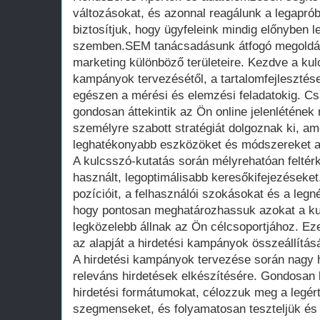
változásokat, és azonnal reagálunk a legapró
biztosítjuk, hogy ügyfeleink mindig előnyben 
szemben.SEM tanácsadásunk átfogó megoldás
marketing különböző területeire. Kezdve a kul
kampányok tervezésétől, a tartalomfejlesztése
egészen a mérési és elemzési feladatokig. Cs
gondosan áttekintik az Ön online jelenlétének
személyre szabott stratégiát dolgoznak ki, a
leghatékonyabb eszközöket és módszereket a
A kulcsszó-kutatás során mélyrehatóan felté
használt, legoptimálisabb keresőkifejezéseke
pozícióit, a felhasználói szokásokat és a leg
hogy pontosan meghatározhassuk azokat a ku
legközelebb állnak az Ön célcsoportjához. E
az alapját a hirdetési kampányok összeállítás
A hirdetési kampányok tervezése során nagy h
releváns hirdetések elkészítésére. Gondosan 
hirdetési formátumokat, célozzuk meg a legér
szegmenseket, és folyamatosan teszteljük és