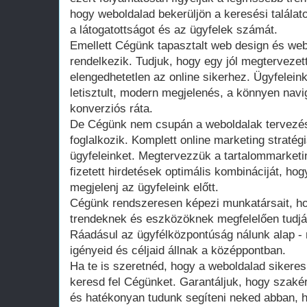
hogy weboldalad bekerüljön a keresési találato
a látogatottságot és az ügyfelek számát.
Emellett Cégünk tapasztalt web design és webf
rendelkezik. Tudjuk, hogy egy jól megtervezet
elengedhetetlen az online sikerhez. Ügyfeleink
letisztult, modern megjelenés, a könnyen navi
konverziós ráta.
De Cégünk nem csupán a weboldalak tervezésé
foglalkozik. Komplett online marketing stratég
ügyfeleinket. Megtervezzük a tartalommarketi
fizetett hirdetések optimális kombináciját, h
megjelenj az ügyfeleink előtt.
Cégünk rendszeresen képezi munkatársait, ho
trendeknek és eszközöknek megfelelően tudják 
Ráadásul az ügyfélközpontúság nálunk alap - 
igényeid és céljaid állnak a középpontban.
Ha te is szeretnéd, hogy a weboldalad sikeres 
keresd fel Cégünket. Garantáljuk, hogy szaké
és hatékonyan tudunk segíteni neked abban, 