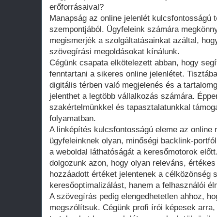
erőforrásaival?
Manapság az online jelenlét kulcsfontosságú 
szempontjából. Ügyfeleink számára megkönnyí
megismerjék a szolgáltatásainkat azáltal, hog
szövegírási megoldásokat kínálunk.
Cégünk csapata elkötelezett abban, hogy segít
fenntartani a sikeres online jelenlétet. Tisztá
digitális térben való megjelenés és a tartalo
jelenthet a legtöbb vállalkozás számára. Éppe
szakértelmünkkel és tapasztalatunkkal támog
folyamatban.
A linképítés kulcsfontosságú eleme az online
ügyfeleinknek olyan, minőségi backlink-portfól
a weboldal láthatóságát a keresőmotorok előtt.
dolgozunk azon, hogy olyan releváns, értékes
hozzáadott értéket jelentenek a célközönség
keresőoptimalizálást, hanem a felhasználói élm
A szövegírás pedig elengedhetetlen ahhoz, ho
megszólítsuk. Cégünk profi írói képesek arra