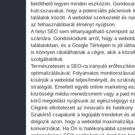
betölthető legyen minden eszközön. Gondosa
kulcsszavakat, hogy a potenciális páciensek 
találatok között. A weboldal szerkezetét és nav
az felhasználóbarát élményt nyújtson.
A helyi SEO sem elhanyagolható szempont az
számára. Gondoskodunk arról, hogy a weboldal
találatokban, és a Google Térképen is jól láth
is könnyen rátalálhatnak a cégre, akik a köz
szolgáltatókat.
Természetesen a SEO-ra irányuló erőfeszítés
optimalizálásával. Folyamatos monitorozássa
kísérjük a weboldal teljesítményét, és szüksé
stratégiát. Emellett egyéb online marketing e
közösségi média menedzsment vagy a paid me
körű megoldást nyújtsunk az egészségügyi sz
Cégünk elkötelezett az innovatív és hatékon
Szakértő csapatunk a legújabb trendeket és a
dolgozik azon, hogy a weboldal maximalizálja 
konverziókat. Ha Ön is hatékonyabbá szeretné 