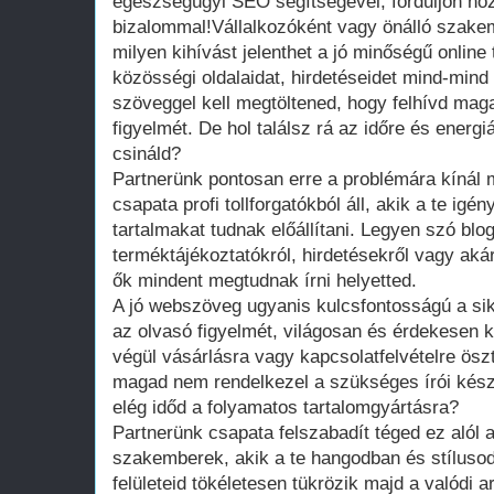
egészségügyi SEO segítségével, forduljon ho
bizalommal!Vállalkozóként vagy önálló szakem
milyen kihívást jelenthet a jó minőségű online 
közösségi oldalaidat, hirdetéseidet mind-mind f
szöveggel kell megtöltened, hogy felhívd maga
figyelmét. De hol találsz rá az időre és ener
csináld?
Partnerünk pontosan erre a problémára kínál
csapata profi tollforgatókból áll, akik a te igén
tartalmakat tudnak előállítani. Legyen szó blo
terméktájékoztatókról, hirdetésekről vagy aká
ők mindent megtudnak írni helyetted.
A jó webszöveg ugyanis kulcsfontosságú a sike
az olvasó figyelmét, világosan és érdekesen 
végül vásárlásra vagy kapcsolatfelvételre ösz
magad nem rendelkezel a szükséges írói kés
elég időd a folyamatos tartalomgyártásra?
Partnerünk csapata felszabadít téged ez alól a
szakemberek, akik a te hangodban és stílusodb
felületeid tökéletesen tükrözik majd a valódi 