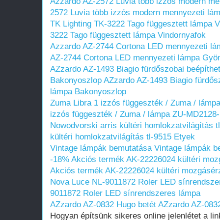
Azzardo AZ-2572 Luvia több izzós modern me
2572 Luvia több izzós modern mennyezeti lá
TK Lighting TK-3222 Tago függesztett lámpa 
3222 Tago függesztett lámpa Vindornyafok
Azzardo AZ-2744 Cortona LED mennyezeti lá
AZ-2744 Cortona LED mennyezeti lámpa Gyön
AZzardo AZ-1493 Biagio fürdőszobai beépíthe
Bakonyoszlop
AZzardo AZ-1493 Biagio fürdős
lámpa Bakonyoszlop
Zuma Libra 1 izzós függeszték / Zuma / lá
izzós függeszték / Zuma / lámpa ZU-MD2128
Nowodvorski arris kültéri homlokzatvilágítás t
kültéri homlokzatvilágítás tl-9515 Etyek
Vintage lámpák bemutatása
Vintage lámpák b
-18% Akciós termék AK-22226024 kültéri mozg
Akciós termék AK-22226024 kültéri mozgásérz
Nova Luce NL-9011872 Roler LED sínrendsze
9011872 Roler LED sínrendszeres lámpa
AZzardo AZ-0832 Hugo betét
AZzardo AZ-0832
Hogyan építsünk sikeres online jelenlétet a li