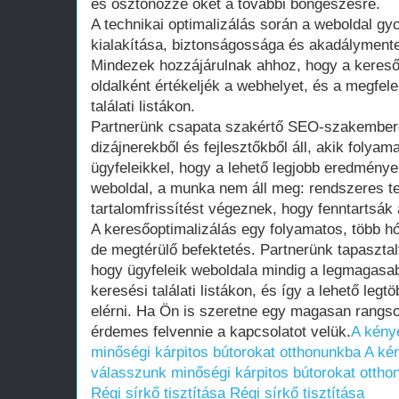
és ösztönözze őket a további böngészésre.
A technikai optimalizálás során a weboldal gy
kialakítása, biztonságossága és akadálymente
Mindezek hozzájárulnak ahhoz, hogy a keres
oldalként értékeljék a webhelyet, és a megfele
találati listákon.
Partnerünk csapata szakértő SEO-szakembere
dizájnerekből és fejlesztőkből áll, akik foly
ügyfeleikkel, hogy a lehető legjobb eredmények
weboldal, a munka nem áll meg: rendszeres t
tartalomfrissítést végeznek, hogy fenntartsák 
A keresőoptimalizálás egy folyamatos, több 
de megtérülő befektetés. Partnerünk tapasztal
hogy ügyfeleik weboldala mindig a legmagasab
keresési találati listákon, és így a lehető legtö
elérni. Ha Ön is szeretne egy magasan rangsor
érdemes felvennie a kapcsolatot velük.
A kény
minőségi kárpitos bútorokat otthonunkba
A ké
válasszunk minőségi kárpitos bútorokat ottho
Régi sírkő tisztítása
Régi sírkő tisztítása