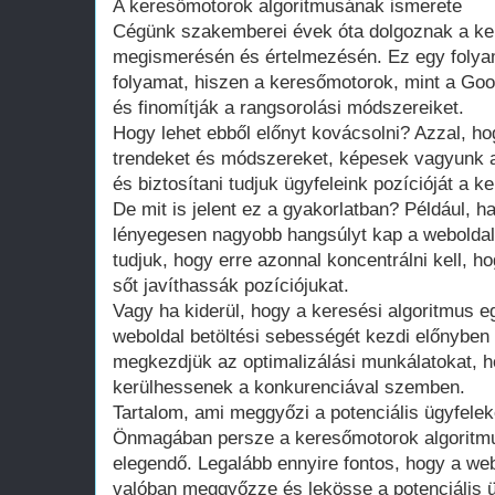
A keresőmotorok algoritmusának ismerete
Cégünk szakemberei évek óta dolgoznak a ke
megismerésén és értelmezésén. Ez egy folyama
folyamat, hiszen a keresőmotorok, mint a Goo
és finomítják a rangsorolási módszereiket.
Hogy lehet ebből előnyt kovácsolni? Azzal, hog
trendeket és módszereket, képesek vagyunk a
és biztosítani tudjuk ügyfeleink pozícióját a k
De mit is jelent ez a gyakorlatban? Például, h
lényegesen nagyobb hangsúlyt kap a weboldal 
tudjuk, hogy erre azonnal koncentrálni kell, 
sőt javíthassák pozíciójukat.
Vagy ha kiderül, hogy a keresési algoritmus eg
weboldal betöltési sebességét kezdi előnyben 
megkezdjük az optimalizálási munkálatokat, h
kerülhessenek a konkurenciával szemben.
Tartalom, ami meggyőzi a potenciális ügyfelek
Önmagában persze a keresőmotorok algoritm
elegendő. Legalább ennyire fontos, hogy a web
valóban meggyőzze és lekösse a potenciális ü