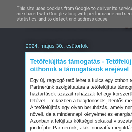
This site uses cookies from Google to deliver its servic
are shared with Google along with performance and secu
Weboldal készítés g
statistics, and to detect and address abuse.
2024. május 30., csütörtök
Tetőfelújítás támogatás - Tetőfelúj
otthonok a támogatások erejével
Egy új, ragyogó tető lehet a kulcs egy otthon t
Partnerünk szolgáltatása a tetőfelújítás támog
háztartások százait ruházzák fel egy korszerű
tetővel – miközben a tulajdonosok jelentős me
A tetőfelújítás egy olyan beruházás, amely ne
növeli, de a mindennapi kényelmet és energiah
Azonban a felújítás költségei sokakat visszatar
jön képbe Partnerünk, akik innovatív megoldá