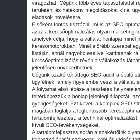
virágozhat. Cégünk több éves tapasztalattal 
területén, és hatékony megoldásokat kínál ügy
eladások növelésére.
Elsőként fontos tisztázni, mi is az SEO-optim
azaz a keresőoptimalizálás olyan marketing-
amelyek célja, hogy a vállalat honlapja minél 
keresőmotorokban. Minél előrébb szerepel egy 
listáján, annál nagyobb eséllyel kattintanak rá
keresőoptimalizálás révén a vállalkozás láthat
jelentősen növekedhetnek.
Cégünk szakértői átfogó SEO-auditra épülő st
ügyfélnek, amely figyelembe veszi a vállalat eg
A folyamat első lépése a részletes helyzetel
feltérképezzük a honlap jelenlegi állapotát, a
gyengeségeket. Ezt követi a komplex SEO-stra
magában foglalja a legfontosabb keresőoptimal
tartalomfejlesztést, a technikai optimalizálást
kívüli SEO-tevékenységeket.
A tartalomfejlesztés során a szakértőink olya
felhasználóbarát szöveges, képi és videós tar