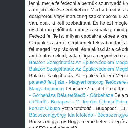
lenni, merje felfedezni a bennük szunnyadó kr
a céljaik elérése érdekében. Mert a kreativi
designerek vagy marketing-szakemberek kivál
van, csak ki kell szabadítani. És ha ezt megt
nyithat meg előttünk, mind szakmailag, mind 
Fedezd fel Te is, milyen csodákra képes a kre
Cégünk szakértői segítsenek felszabadítani a b
fel magad inspirációval, és alakítsd át a célod
ami fontos neked, valami igazán egyedivé és
Balaton Szolgáltatás: Az Épületvédelem Meg
Balaton Szolgáltatás: Az Épületvédelem Meg
Balaton Szolgáltatás: Az Épületvédelem Meg
palatető felújítás - Magyarhomorog
Tetőcsere /
Magyarhomorog
Tetőcsere / palatető felújít
- Görbeháza
Béla tetőfedő - Görbeháza
Béla t
tetőfedő - Budapest - 11. kerület Újbuda
Petra
kerület Újbuda
Petra tetőfedő - Budapest - 11.
Bácsszentgyörgy
Ida tetőfedő - Bácsszentgyö
Bácsszentgyörgy Hogyan emelheted az egészs