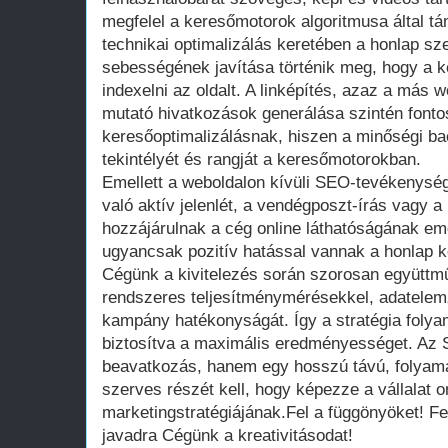
megfelel a keresőmotorok algoritmusa által t
technikai optimalizálás keretében a honlap s
sebességének javítása történik meg, hogy a 
indexelni az oldalt. A linképítés, azaz a más 
mutató hivatkozások generálása szintén fonto
keresőoptimalizálásnak, hiszen a minőségi back
tekintélyét és rangját a keresőmotorokban.
Emellett a weboldalon kívüli SEO-tevékenysé
való aktív jelenlét, a vendégposzt-írás vagy 
hozzájárulnak a cég online láthatóságának em
ugyancsak pozitív hatással vannak a honlap ke
Cégünk a kivitelezés során szorosan együttmű
rendszeres teljesítménymérésekkel, adatele
kampány hatékonyságát. Így a stratégia foly
biztosítva a maximális eredményességet. Az 
beavatkozás, hanem egy hosszú távú, folyam
szerves részét kell, hogy képezze a vállalat o
marketingstratégiájának.Fel a függönyöket! Fed
javadra Cégünk a kreativitásodat!