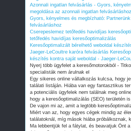
Azonnali ingatlan felvásárlás - Gyors, kénye
megoldása az azonnali ingatlan felvásárlásho
Gyors, kényelmes és megbízható: Partnerünk 
felvásárláshoz
Cserepeslemez tetőfedés havidíjas keresőopt
tetőfedés havidíjas keresőoptimalizálás
Keresőoptimalizált bérelhető weboldal készítés
Jaeger-LeCoultre karóra felvásárlás
Keresőopt
készítés kontra saját weboldal - Jaeger-LeCou
Nyerj több ügyfelet a keresőmotorokból - Titk
specialisták nem árulnak el
Egy sikeres online vállalkozás kulcsa, hogy j
találati listáján. Hiába van egy fantasztikus 
a potenciális ügyfelek nem találnak meg onlin
hogy a keresőoptimalizálás (SEO) területén i
De vajon mi az, amit a legtöbb keresőoptimaliz
Miért van az, hogy egyes cégek mindig az éle
találatoknál, míg mások hiába próbálkoznak, k
Ma lebbentjük fel a fátylat, és beavatjuk Önt a 