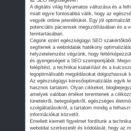
az SEO segítségével?
A digitális világ folyamatos változása és a fe
miatt egyre fontosabbá válik, hogy az egészs
vegyék online jelenlétüket. Egy jól optimalizá
potenciális páciensek megszólításában és a
fenntartásában.
Cégünk ezért egészségügyi SEO szakértőkből á
segítenek a weboldalak hatékony optimalizálá
helyzetelemzést végzünk, hogy feltérképezzük
és gyengeségeit a SEO szempontjából. Megvizs
felépítést, a technikai kialakítást és a kulcss
legoptimálisabb megoldásokat dolgozhassuk k
Az egészségügyi keresőoptimalizálás egyik l
hasznos tartalom. Olyan cikkeket, blogbejegy
amelyek valóban értéket teremtenek a célkö
tünetekről, betegségekről, egészséges életmó
szolgáltatásokról, a tartalom mindig a felhaszn
információkat közvetít.
Emellett kiemelt figyelmet fordítunk a technika
weboldal szerkezetét és kódolását, hogy az 