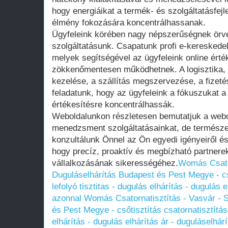
hogy energiáikat a termék- és szolgáltatásfejl
élmény fokozására koncentrálhassanak.
Ügyfeleink körében nagy népszerűségnek ör
szolgáltatásunk. Csapatunk profi e-kereskedel
melyek segítségével az ügyfeleink online érté
zökkenőmentesen működhetnek. A logisztika, 
kezelése, a szállítás megszervezése, a fizeté
feladatunk, hogy az ügyfeleink a fókuszukat a
értékesítésre koncentrálhassák.
Weboldalunkon részletesen bemutatjuk a web
menedzsment szolgáltatásainkat, de termész
konzultálunk Önnel az Ön egyedi igényeiről é
hogy precíz, proaktív és megbízható partnere
vállalkozásának sikerességéhez.
Womás Csator
Duguláselhárítás Budapest és Pest Megye - cső
lefolyó tisztitas - dugulás elhárítás - dugulás 
azonnal
Womás Csatornatisztítás - Vasvár - 
és Pest Megye - csőtisztítás csatornatisztítás 
elhárítás - dugulás elhárítás ár - duguláselhár