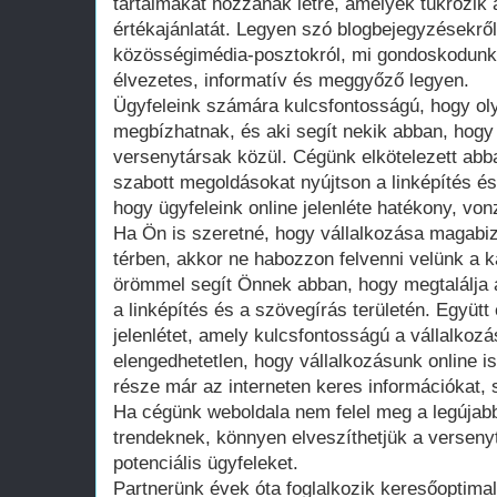
tartalmakat hozzanak létre, amelyek tükrözik a
értékajánlatát. Legyen szó blogbejegyzésekről
közösségimédia-posztokról, mi gondoskodunk
élvezetes, informatív és meggyőző legyen.
Ügyfeleink számára kulcsfontosságú, hogy olya
megbízhatnak, és aki segít nekik abban, hogy
versenytársak közül. Cégünk elkötelezett abb
szabott megoldásokat nyújtson a linképítés és
hogy ügyfeleink online jelenléte hatékony, vo
Ha Ön is szeretné, hogy vállalkozása magabizt
térben, akkor ne habozzon felvenni velünk a 
örömmel segít Önnek abban, hogy megtalálja 
a linképítés és a szövegírás területén. Együtt é
jelenlétet, amely kulcsfontosságú a vállalko
elengedhetetlen, hogy vállalkozásunk online is 
része már az interneten keres információkat, 
Ha cégünk weboldala nem felel meg a legújabb
trendeknek, könnyen elveszíthetjük a versen
potenciális ügyfeleket.
Partnerünk évek óta foglalkozik keresőoptimali