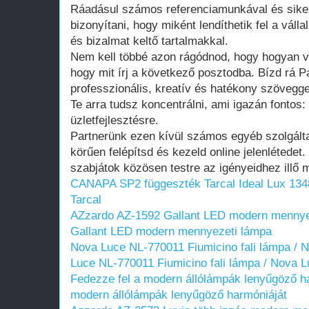
Ráadásul számos referenciamunkával és siker
bizonyítani, hogy miként lendíthetik fel a válla
és bizalmat keltő tartalmakkal.
Nem kell többé azon rágódnod, hogy hogyan v
hogy mit írj a következő posztodba. Bízd rá P
professzionális, kreatív és hatékony szöveggel 
Te arra tudsz koncentrálni, ami igazán fontos:
üzletfejlesztésre.
Partnerünk ezen kívül számos egyéb szolgálta
körűen felépítsd és kezeld online jelenlétedet
szabjátok közösen testre az igényeidhez illő 
CANAPA SP2 függeszték Tarcal
Ideal Lux 13
Tarcal
AZzardo AZ-1592 Gallant LED modern mennye
Gallant LED modern mennyezeti lámpa
Nova Luce NL-770011 Fiumicino fali lámpa / N
Luce NL-770011 Fiumicino fali lámpa / Nova L
Fedezze fel a modern állólámpák lenyűgöző h
modern állólámpák lenyűgöző harmóniáját