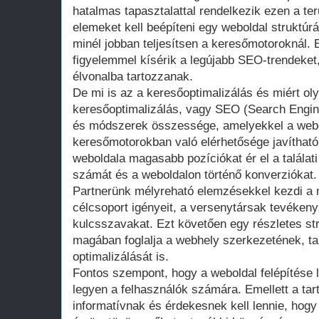
hatalmas tapasztalattal rendelkezik ezen a ter
elemeket kell beépíteni egy weboldal struktúr
minél jobban teljesítsen a keresőmotoroknál. 
figyelemmel kísérik a legújabb SEO-trendeket,
élvonalba tartozzanak.
De mi is az a keresőoptimalizálás és miért ol
keresőoptimalizálás, vagy SEO (Search Engin
és módszerek összessége, amelyekkel a webol
keresőmotorokban való elérhetősége javíthat
weboldala magasabb pozíciókat ér el a találati 
számát és a weboldalon történő konverziókat.
Partnerünk mélyreható elemzésekkel kezdi a 
célcsoport igényeit, a versenytársak tevéken
kulcsszavakat. Ezt követően egy részletes str
magában foglalja a webhely szerkezetének, t
optimalizálását is.
Fontos szempont, hogy a weboldal felépítése 
legyen a felhasználók számára. Emellett a ta
informatívnak és érdekesnek kell lennie, hogy 