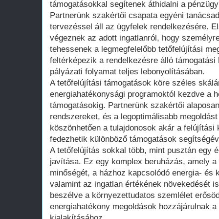
támogatásokkal segítenek áthidalni a pénzügy
Partnerünk szakértői csapata egyéni tanácsad
tervezéssel áll az ügyfelek rendelkezésére. E
végeznek az adott ingatlanról, hogy személyre
tehessenek a legmegfelelőbb tetőfelújítási m
feltérképezik a rendelkezésre álló támogatási
pályázati folyamat teljes lebonyolításában.
A tetőfelújítási támogatások köre széles skál
energiahatékonysági programoktól kezdve a h
támogatásokig. Partnerünk szakértői alaposa
rendszereket, és a legoptimálisabb megoldást
köszönhetően a tulajdonosok akár a felújítási
fedezhetik különböző támogatások segítségév
A tetőfelújítás sokkal több, mint pusztán egy
javítása. Ez egy komplex beruházás, amely a
minőségét, a házhoz kapcsolódó energia- és 
valamint az ingatlan értékének növekedését i
beszélve a környezettudatos szemlélet erősöd
energiahatékony megoldások hozzájárulnak a 
kialakításához.