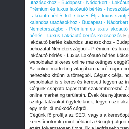
utazásokhoz - Budapest - Nádorkert - Lakóau
Prémium és luxus lakóautó bérlés - hosszútáv
Lakóautó bérlés kölcsönzés
Élj a luxus szint
kalandos utazásokhoz - Budapest - Nádorkert
Németországból - Prémium és luxus lakóautó 
bérlés - Luxus Lakóautó bérlés kölcsönzés
Élj
lakóautó bérlés kalandos utazásokhoz - Budap
behozatal Németországból - Prémium és luxus
lakóautó bérlés - Luxus Lakóautó bérlés kölc
weboldalad sikeres online marketinges céggé
Az online marketing világában napról napra n
nehezebb kitűnni a tömegből. Cégünk célja, h
weboldalad is sikeres és keresett legyen az in
Cégünk csapata tapasztalt szakemberekből ál
online marketing területén. Évek óta nyújtan
szolgáltatásokat ügyfeleiknek, legyen szó aká
egy már jól működő cégről.
Cégünk fő profilja az SEO, vagyis a keresőopt
keresőmotorok (mint például a Google) algori
ezért folyamatosan figyeljük a legfrissebb tr