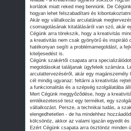
korlátok miatt reked meg bennünk. De Cégünk 
hogyan lehet felszabadítani és kibontakoztatn
Akár egy vállalkozás arculatának megtervezés
csomagolásának kitalálásáról van szó, akár egy
Cégünk arra törekszik, hogy a kreativitás mind
a kreativitás nem csak gyönyörű és inspiráló 
hatékonyan segíti a problémamegoldást, a fej
kiteljesedést is.
Cégünk szakértői csapata arra specializálódot
megoldásokat találjanak ügyfeleik számára. L
arculattervezéséről, akár egy magánszemély la
cél mindig ugyanaz: feltárni a kreativitás rejt
a funkcionalitás és a szépség szolgálatába állí
Mert Cégünk meggyőződése, hogy a kreativitá
emlékezetessé tesz egy terméket, egy szolgá
vállalkozást. Persze, a technikai tudás, a sza
elengedhetetlen - de ha mindehhez hozzáadódik
kölcsönöz, akkor az valami igazán egyedit és 
Ezért Cégünk csapata arra ösztönöz minden üg