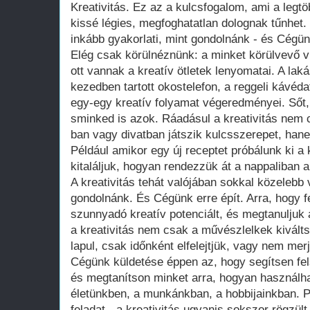
Kreativitás. Ez az a kulcsfogalom, ami a leg
kissé légies, megfoghatatlan dolognak tűnhet. 
inkább gyakorlati, mint gondolnánk - és Cégün
Elég csak körülnéznünk: a minket körülvevő 
ott vannak a kreatív ötletek lenyomatai. A laká
kezedben tartott okostelefon, a reggeli kávéd
egy-egy kreatív folyamat végeredményei. Sőt,
sminked is azok. Ráadásul a kreativitás nem
ban vagy divatban játszik kulcsszerepet, han
Például amikor egy új receptet próbálunk ki 
kitaláljuk, hogyan rendezzük át a nappaliban a
A kreativitás tehát valójában sokkal közelebb
gondolnánk. És Cégünk erre épít. Arra, hogy 
szunnyadó kreatív potenciált, és megtanuljuk a
a kreativitás nem csak a művészlelkek kivált
lapul, csak időnként elfelejtjük, vagy nem mer
Cégünk küldetése éppen az, hogy segítsen fels
és megtanítson minket arra, hogyan használha
életünkben, a munkánkban, a hobbijainkban. 
feladat - a kreativitás ugyanis sokszor rögzül