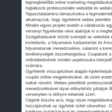
legmegfelelőbb online marketing megoldásoka
foglalkozik professzionális weboldal és webár
Tapasztalatainkra támaszkodva a legmoderneb
alkalmazzuk, hogy ügyfeleink webes jelenléte
Minden egyes projekt esetén a vállalkozás egyé
versenyt figyelembe véve alakítjuk ki a megfele
Szolgáltatásaink között szerepel az weboldal
kivitelezés, a folyamatos karbantartás és friss
folyamatainak menedzselése, valamint a keres
tevékenységek összehangolása. Csapatunk a
működtetésének minden aspektusára kiterjedő
számára.
Ügyfeleink visszajelzései alapján kijelenhetjü
csupán online megjelenésüket, de üzleti ered
tudtuk növelni. Webes jelenlétük professzionál
menedzselésével olyan előnyökhöz juttatjuk ő
versenyben is előnyre tehetnek szert.
Cégünk büszke arra, hogy olyan megoldásokat
hozzájárulnak az ügyfelek üzleti sikereihez. O
hatékony kialakításával és menedzselésével 