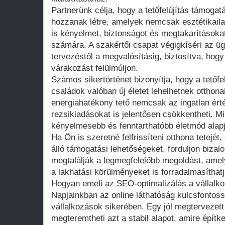
Partnerünk célja, hogy a tetőfelújítás támogat
hozzanak létre, amelyek nemcsak esztétikail
is kényelmet, biztonságot és megtakarításoka
számára. A szakértői csapat végigkíséri az ügy
tervezéstől a megvalósításig, biztosítva, ho
várakozást felülmúljon.
Számos sikertörténet bizonyítja, hogy a tetőfe
családok valóban új életet lehelhetnek otthon
energiahatékony tető nemcsak az ingatlan érté
rezsikiadásokat is jelentősen csökkentheti. M
kényelmesebb és fenntarthatóbb életmód alapj
Ha Ön is szeretné felfrissíteni otthona tetejét
álló támogatási lehetőségeket, forduljon biz
megtalálják a legmegfelelőbb megoldást, amel
a lakhatási körülményeket is forradalmasíthatj
Hogyan emeli az SEO-optimalizálás a vállalko
Napjainkban az online láthatóság kulcsfontos
vállalkozások sikerében. Egy jól megtervezett 
megteremtheti azt a stabil alapot, amire építke