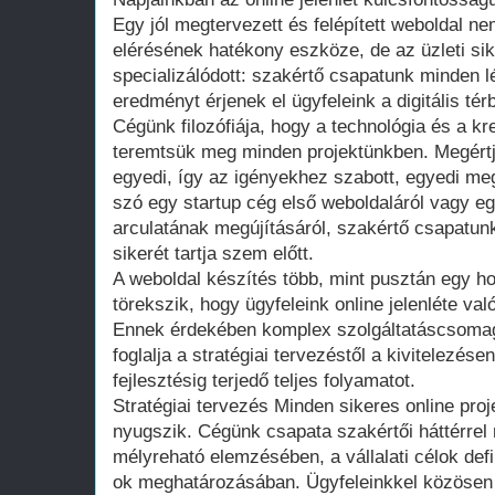
Egy jól megtervezett és felépített weboldal n
elérésének hatékony eszköze, de az üzleti sik
specializálódott: szakértő csapatunk minden 
eredményt érjenek el ügyfeleink a digitális tér
Cégünk filozófiája, hogy a technológia és a kr
teremtsük meg minden projektünkben. Megértj
egyedi, így az igényekhez szabott, egyedi me
szó egy startup cég első weboldaláról vagy eg
arculatának megújításáról, szakértő csapatun
sikerét tartja szem előtt.
A weboldal készítés több, mint pusztán egy h
törekszik, hogy ügyfeleink online jelenléte val
Ennek érdekében komplex szolgáltatáscsoma
foglalja a stratégiai tervezéstől a kivitelezés
fejlesztésig terjedő teljes folyamatot.
Stratégiai tervezés Minden sikeres online pro
nyugszik. Cégünk csapata szakértői háttérrel
mélyreható elemzésében, a vállalati célok def
ok meghatározásában. Ügyfeleinkkel közösen a