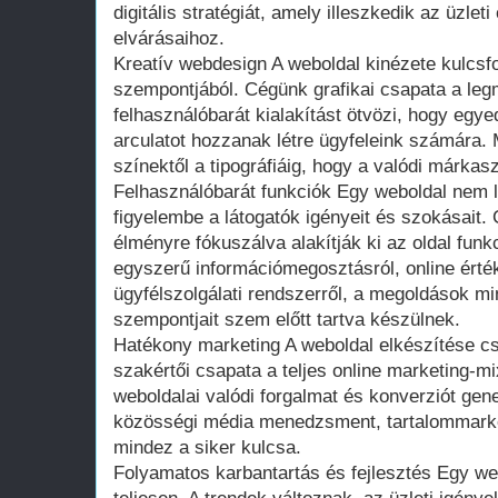
digitális stratégiát, amely illeszkedik az üzlet
elvárásaihoz.
Kreatív webdesign A weboldal kinézete kulcsf
szempontjából. Cégünk grafikai csapata a le
felhasználóbarát kialakítást ötvözi, hogy egye
arculatot hozzanak létre ügyfeleink számára. 
színektől a tipográfiáig, hogy a valódi márkas
Felhasználóbarát funkciók Egy weboldal nem l
figyelembe a látogatók igényeit és szokásait.
élményre fókuszálva alakítják ki az oldal funk
egyszerű információmegosztásról, online érté
ügyfélszolgálati rendszerről, a megoldások mi
szempontjait szem előtt tartva készülnek.
Hatékony marketing A weboldal elkészítése c
szakértői csapata a teljes online marketing-mi
weboldalai valódi forgalmat és konverziót gen
közösségi média menedzsment, tartalommarket
mindez a siker kulcsa.
Folyamatos karbantartás és fejlesztés Egy we