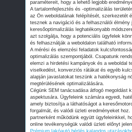
paramétereit, hogy a lehető legjobb eredménye
A tartalomfejlesztés és -optimalizálás terület
az Ön weboldalának felépítését, szerkezetét é
tesznek a navigáció és a felhasználói élmény 
keresőoptimalizálás leghatékonyabb módszer
azt szolgálja, hogy a potenciális ügyfelek kö
és felhasználják a weboldalon található inform
A mérési és elemzési feladatok kulcsfontossá
optimalizálás szempontjából. Csapatunk rend
elemzi a hirdetési kampányok és a weboldal te
viselkedést, konverziós rátákat és egyéb kul
alapján javaslatokat teszünk a hatékonyság n
megtérülésének optimalizálására.
Cégünk SEM tanácsadása átfogó megoldást kín
aspektusára. Ügyfeleink számára egyedi, haté
amely biztosítja a láthatóságot a keresőmotor
forgalmát, és valódi üzleti eredményeket hoz.
partnerként működünk együtt ügyfeleinkkel, h
online tevékenységük valódi üzleti előnyt jele
Prémium lakóautó bérlés kalandos utazásokh