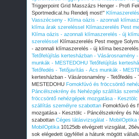
Triggerpoint Grid Masszázs Henger - Profi Fek
Sportmedical.hu Rendelj most!"
Klímaszerelé
Vasszécseny - Klíma oázis - azonnali klímasze
klíma árak szereléssel
Klímaszerelés Pest m
Klíma oázis - azonnali klímaszerelés - új klím
szereléssel
Klímaszerelés Pest megye Solymá
- azonnali klímaszerelés - új klíma beszerelés
Tetőfelújítás kertesházban - Vásárosnamény - 
munkák - MESTEDOHU
Tetőfelújítás kertes
Tetőfedés - Tetőjavítás - Ács munkák - ME
kertesházban - Vásárosnamény - Tetőfedés - 
MESTEDOHU
Fomokfúvó és fröccsöntő nehé
Páncélszekrény és Nehézgép szállítás szemé
fröccsöntő nehézgépek mozgatása - Kesztölc
szállítás személyre szabottan
Fomokfúvó és f
mozgatása - Kesztölc - Páncélszekrény és Ne
szabottan
Céges látásvizsgálat - MobilOptika
MobilOptika
10125db elvégzett vizsgálat, 26év
sok elégedett ügyféllel a hátunk mögött vállal