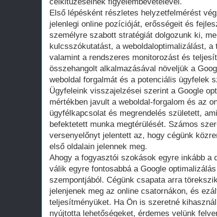
célkitűzéseinek figyelembevételével.
Első lépésként részletes helyzetfelmérést vé
jelenlegi online pozícióját, erősségeit és fejle
személyre szabott stratégiát dolgozunk ki, me
kulcsszókutatást, a weboldaloptimalizálást, a t
valamint a rendszeres monitorozást és teljes
összehangolt alkalmazásával növeljük a Googl
weboldal forgalmát és a potenciális ügyfelek 
Ügyfeleink visszajelzései szerint a Google op
mértékben javult a weboldal-forgalom és az o
ügyfélkapcsolat és megrendelés született, am
befektetett munka megtérülését. Számos sze
versenyelőnyt jelentett az, hogy cégünk köz
első oldalain jelennek meg.
Ahogy a fogyasztói szokások egyre inkább a dig
válik egyre fontosabbá a Google optimalizálás
szempontjából. Cégünk csapata arra törekszik
jelenjenek meg az online csatornákon, és ezált
teljesítményüket. Ha Ön is szeretné kihasznál
nyújtotta lehetőségeket, érdemes velünk felve