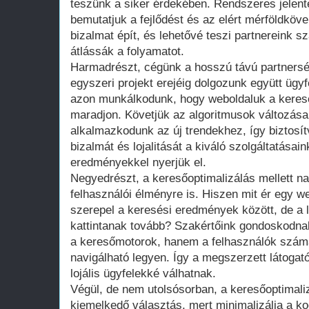
teszünk a siker érdekében. Rendszeres jelen
bemutatjuk a fejlődést és az elért mérföldköv
bizalmat épít, és lehetővé teszi partnereink 
átlássák a folyamatot.
Harmadrészt, cégünk a hosszú távú partners
egyszeri projekt erejéig dolgozunk együtt ügy
azon munkálkodunk, hogy weboldaluk a keres
maradjon. Követjük az algoritmusok változásai
alkalmazkodunk az új trendekhez, így biztosítv
bizalmát és lojalitását a kiváló szolgáltatásai
eredményekkel nyerjük el.
Negyedrészt, a keresőoptimalizálás mellett na
felhasználói élményre is. Hiszen mit ér egy we
szerepel a keresési eredmények között, de a 
kattintanak tovább? Szakértőink gondoskodnak
a keresőmotorok, hanem a felhasználók szám
navigálható legyen. Így a megszerzett látogat
lojális ügyfelekké válhatnak.
Végül, de nem utolsósorban, a keresőoptimaliz
kiemelkedő választás, mert minimalizálja a 