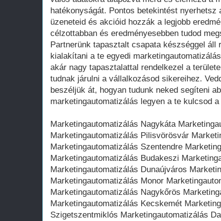
hatékonyságát. Pontos betekintést nyerhetsz 
üzeneteid és akcióid hozzák a legjobb eredmé
célzottabban és eredményesebben tudod megsz
Partnerünk tapasztalt csapata készséggel áll
kialakítani a te egyedi marketingautomatizálás
akár nagy tapasztalattal rendelkezel a terüle
tudnak járulni a vállalkozásod sikereihez. Ved
beszéljük át, hogyan tudunk neked segíteni a
marketingautomatizálás legyen a te kulcsod a
Marketingautomatizálás Nagykáta Marketinga
Marketingautomatizálás Pilisvörösvár Market
Marketingautomatizálás Szentendre Marketin
Marketingautomatizálás Budakeszi Marketing
Marketingautomatizálás Dunaújváros Marketi
Marketingautomatizálás Monor Marketingautom
Marketingautomatizálás Nagykőrös Marketing
Marketingautomatizálás Kecskemét Marketing
Szigetszentmiklós Marketingautomatizálás D