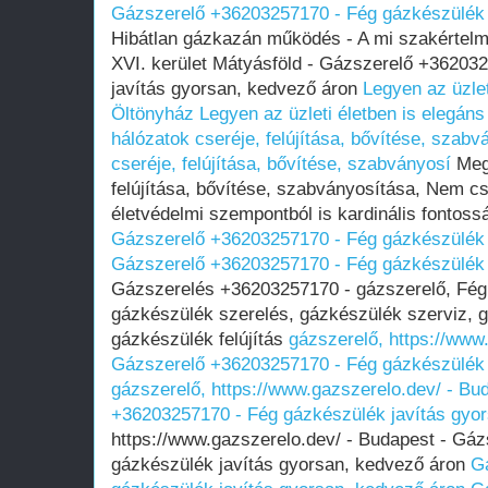
Gázszerelő +36203257170 - Fég gázkészülék 
Hibátlan gázkazán működés - A mi szakértelmü
XVI. kerület Mátyásföld - Gázszerelő +36203
javítás gyorsan, kedvező áron
Legyen az üzlet
Öltönyház
Legyen az üzleti életben is elegán
hálózatok cseréje, felújítása, bővítése, szabv
cseréje, felújítása, bővítése, szabványosí
Megl
felújítása, bővítése, szabványosítása, Nem c
életvédelmi szempontból is kardinális fontoss
Gázszerelő +36203257170 - Fég gázkészülék 
Gázszerelő +36203257170 - Fég gázkészülék 
Gázszerelés +36203257170 - gázszerelő, Fég 
gázkészülék szerelés, gázkészülék szerviz, g
gázkészülék felújítás
gázszerelő, https://www
Gázszerelő +36203257170 - Fég gázkészülék 
gázszerelő, https://www.gazszerelo.dev/ - Bu
+36203257170 - Fég gázkészülék javítás gyo
https://www.gazszerelo.dev/ - Budapest - Gá
gázkészülék javítás gyorsan, kedvező áron
G