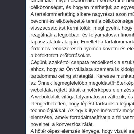
tartalmak, milyen csatornákon keresztül érhet
célközönséget, és hogyan mérhetjük az egyes 
A tartalommarketing sikere nagyrészt azon mú
bevonni és elkötelezetté tenni a célközönség
visszacsatolást kérni tőlük, megfigyelni, hogy
reagálnak a legjobban, és folyamatosan finomh
tapasztalatok alapján. Emellett a tartalomma
érdemes rendszeresen nyomon követni és elem
a befektetett erőforrásokat.
Cégünk szakértői csapata rendelkezik a szüks
ahhoz, hogy az Ön vállalata számára is kido
tartalommarketing stratégiát. Keresse munkatá
az Önnek legmegfelelőbb megoldást!Hőtérkép
weboldala rejtett titkait a hőtérképes elemzéss
A weboldalak világa folyamatosan változik, és
elengedhetetlen, hogy lépést tartsunk a legúja
technológiákkal. Az egyik ilyen innovatív meg
elemzése, amely forradalmasíthatja a felhaszn
növelheti a konverziós rátát.
A hőtérképes elemzés lényege, hogy vizuálisa