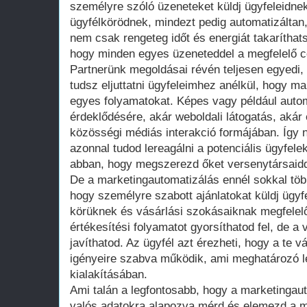
személyre szóló üzeneteket küldj ügyfeleidnek
ügyfélkörödnek, mindezt pedig automatizáltan, 
nem csak rengeteg időt és energiát takaríthats
hogy minden egyes üzeneteddel a megfelelő cé
Partnerünk megoldásai révén teljesen egyedi, 
tudsz eljuttatni ügyfeleimhez anélkül, hogy m
egyes folyamatokat. Képes vagy például autom
érdeklődésére, akár weboldali látogatás, akár 
közösségi médiás interakció formájában. Így
azonnal tudod lereagálni a potenciális ügyfelek
abban, hogy megszerezd őket versenytársaid
De a marketingautomatizálás ennél sokkal több
hogy személyre szabott ajánlatokat küldj ügyf
körüknek és vásárlási szokásaiknak megfele
értékesítési folyamatot gyorsíthatod fel, de a 
javíthatod. Az ügyfél azt érezheti, hogy a te v
igényeire szabva működik, ami meghatározó 
kialakításában.
Ami talán a legfontosabb, hogy a marketingaut
valós adatokra alapozva mérd és elemezd a 