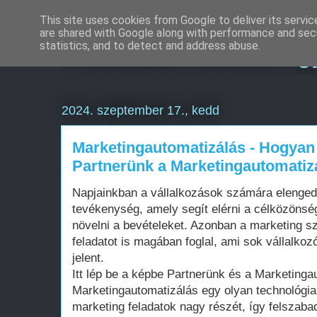
This site uses cookies from Google to deliver its servic
are shared with Google along with performance and secu
Weboldal készítés g
statistics, and to detect and address abuse.
2024. szeptember 17., kedd
Marketingautomatizálás - Hogyan 
Partnerünk a Marketingautomatiz
Napjainkban a vállalkozások számára elenged
tevékenység, amely segít elérni a célközönség
növelni a bevételeket. Azonban a marketing s
feladatot is magában foglal, ami sok vállalko
jelent.
Itt lép be a képbe Partnerünk és a Marketinga
Marketingautomatizálás egy olyan technológia
marketing feladatok nagy részét, így felszabad