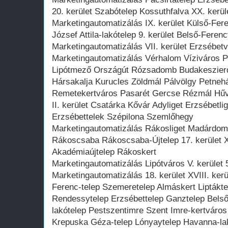
20. kerület Szabótelep Kossuthfalva XX. kerül
Marketingautomatizálás IX. kerület Külső-Fe
József Attila-lakótelep 9. kerület Belső-Feren
Marketingautomatizálás VII. kerület Erzsébetv
Marketingautomatizálás Vérhalom Víziváros 
Lipótmező Országút Rózsadomb Budakeszierd
Hársakalja Kurucles Zöldmál Pálvölgy Petneh
Remetekertváros Pasarét Gercse Rézmál Hűvö
II. kerület Csatárka Kővár Adyliget Erzsébetl
Erzsébettelek Szépilona Szemlőhegy
Marketingautomatizálás Rákosliget Madárdo
Rákoscsaba Rákoscsaba-Újtelep 17. kerület X
Akadémiaújtelep Rákoskert
Marketingautomatizálás Lipótváros V. kerület 
Marketingautomatizálás 18. kerület XVIII. kerü
Ferenc-telep Szemeretelep Almáskert Liptáktel
Rendessytelep Erzsébettelep Ganztelep Bels
lakótelep Pestszentimre Szent Imre-kertváro
Krepuska Géza-telep Lónyaytelep Havanna-lak