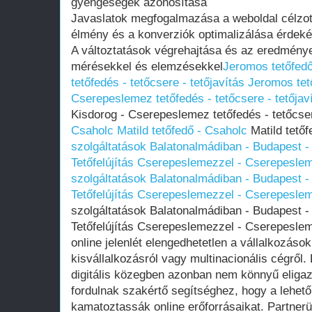
gyengeségek azonosítása
Javaslatok megfogalmazása a weboldal célzott 
élmény és a konverziók optimalizálása érdek
A változtatások végrehajtása és az eredmény
mérésekkel és elemzésekkel
Jeromos tetőfed
tetőfedés - tetőcsere - tetőjavítás
Jeromos tet
Cserepeslemez tetőfedés - tetőcsere - tetőjav
Kisdorog - Cserepeslemez tetőfedés - tetőcser
Csaholc
Matild tetőfedő - Csaholc
Matild tető
szolgáltatások Balatonalmádiban - Budapest - 
Tetőfelújítás Cserepeslemezzel - Cserepesle
szolgáltatások Balatonalmádiban - Budapest - 
Tetőfelújítás Cserepeslemezzel - Cserepesle
szolgáltatások Balatonalmádiban - Budapest - 
Tetőfelújítás Cserepeslemezzel - Cserepesle
online jelenlét elengedhetetlen a vállalkozás
kisvállalkozásról vagy multinacionális cégről
digitális közegben azonban nem könnyű eliga
fordulnak szakértő segítséghez, hogy a lehet
kamatoztassák online erőforrásaikat. Partner