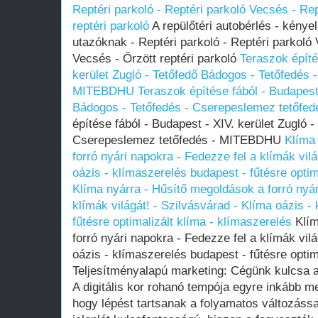
Reptéri parkoló - Reptéri parkoló Vecsés - Re
reptéri parkoló
A repülőtéri autobérlés - kény
utazóknak - Reptéri parkoló - Reptéri parkoló
Vecsés - Őrzött reptéri parkoló
Teraszok építé
kerület Zugló - Tetőfedő Bádogos - Tetőfedés 
MITEBDHU
Teraszok építése fából - Budapest 
Bádogos - Tetőfedés - Cserepeslemez tetőf
építése fából - Budapest - XIV. kerület Zugló 
Cserepeslemez tetőfedés - MITEBDHU
Klíma
forró nyári napokra - Fedezze fel a klímák vil
oázis - klímaszerelés budapest - fűtésre optim
Klíma nyárra - Hűsítő megoldások a forró nyár
klímák világát! - Szilvásvárad - Klíma oázis -
fűtésre optimalizált klíma - klímaszerelés
Klím
forró nyári napokra - Fedezze fel a klímák vil
oázis - klímaszerelés budapest - fűtésre optim
Teljesítményalapú marketing: Cégünk kulcsa a 
A digitális kor rohanó tempója egyre inkább me
hogy lépést tartsanak a folyamatos változássa