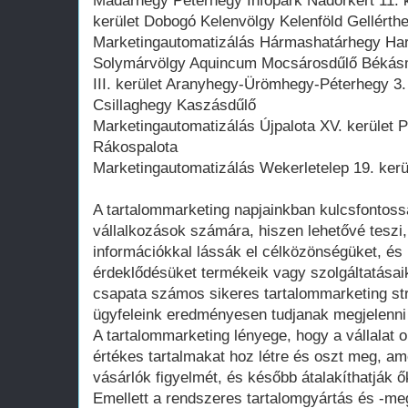
Madárhegy Péterhegy Infopark Nádorkert 11. 
kerület Dobogó Kelenvölgy Kelenföld Gellérth
Marketingautomatizálás Hármashatárhegy Ha
Solymárvölgy Aquincum Mocsárosdűlő Békás
III. kerület Aranyhegy-Ürömhegy-Péterhegy 3.
Csillaghegy Kaszásdűlő
Marketingautomatizálás Újpalota XV. kerület P
Rákospalota
Marketingautomatizálás Wekerletelep 19. kerül
A tartalommarketing napjainkban kulcsfontoss
vállalkozások számára, hiszen lehetővé teszi,
információkkal lássák el célközönségüket, és 
érdeklődésüket termékeik vagy szolgáltatásaik
csapata számos sikeres tartalommarketing stra
ügyfeleink eredményesen tudjanak megjelenni a
A tartalommarketing lényege, hogy a vállalat 
értékes tartalmakat hoz létre és oszt meg, ame
vásárlók figyelmét, és később átalakíthatják ő
Emellett a rendszeres tartalomgyártás és -me