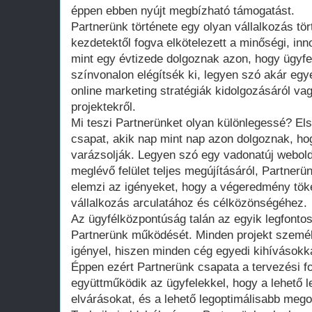
éppen ebben nyújt megbízható támogatást.
Partnerünk története egy olyan vállalkozás tör
kezdetektől fogva elkötelezett a minőségi, in
mint egy évtizede dolgoznak azon, hogy ügyfe
színvonalon elégítsék ki, legyen szó akár egye
online marketing stratégiák kidolgozásáról va
projektekről.
Mi teszi Partnerünket olyan különlegessé? Els
csapat, akik nap mint nap azon dolgoznak, ho
varázsolják. Legyen szó egy vadonatúj webold
meglévő felület teljes megújításáról, Partnerü
elemzi az igényeket, hogy a végeredmény töké
vállalkozás arculatához és célközönségéhez.
Az ügyfélközpontúság talán az egyik legfontos
Partnerünk működését. Minden projekt személ
igényel, hiszen minden cég egyedi kihívásokka
Éppen ezért Partnerünk csapata a tervezési f
együttműködik az ügyfelekkel, hogy a lehető 
elvárásokat, és a lehető legoptimálisabb mego