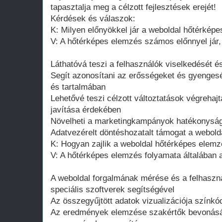
tapasztalja meg a célzott fejlesztések erejét!
Kérdések és válaszok:
K: Milyen előnyökkel jár a weboldal hőtérkép
V: A hőtérképes elemzés számos előnnyel jár,
Láthatóvá teszi a felhasználók viselkedését és
Segít azonosítani az erősségeket és gyengesé
és tartalmában
Lehetővé teszi célzott változtatások végrehaj
javítása érdekében
Növelheti a marketingkampányok hatékonyságá
Adatvezérelt döntéshozatalt támogat a webold
K: Hogyan zajlik a weboldal hőtérképes elemz
V: A hőtérképes elemzés folyamata általában a
A weboldal forgalmának mérése és a felhaszná
speciális szoftverek segítségével
Az összegyűjtött adatok vizualizációja színkó
Az eredmények elemzése szakértők bevonásá