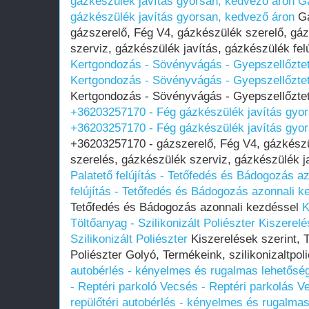
gázkészülék javítás gyorsan, kedvező áron
G
gázkészülék javítás gyorsan, kedvező áron
Gá
gázszerelő, Fég V4, gázkészülék szerelő, gá
szerviz, gázkészülék javítás, gázkészülék fel
Kertgondozás - Sövényvágás - Gyepszellőztet
Kertgondozás - Sövényvágás - Gyepszellőztet
Kertgondozás - Sövényvágás - Gyepszellőztet
+36203257170 - Fég gázkészülék javítás gyo
+36203257170 - Fég gázkészülék javítás gyo
+36203257170 - gázszerelő, Fég V4, gázkészü
szerelés, gázkészülék szerviz, gázkészülék ja
Palatető felújítás - Tetőfedés és Bádogozás a
felújítás - Tetőfedés és Bádogozás azonnali k
Tetőfedés és Bádogozás azonnali kezdéssel
K
Töltőanyag - Szilikonizált Poliészter
Kiszerelé
Szilikonizált Poliészter
Kiszerelések szerint, T
Poliészter Golyó, Termékeink, szilikonizaltpol
autobérlés - kényelmes és rugalmas lehetőség
- Reptéri parkoló Vecsés - Reptéri parkolás Ve
repülőtéri autobérlés - kényelmes és rugalma