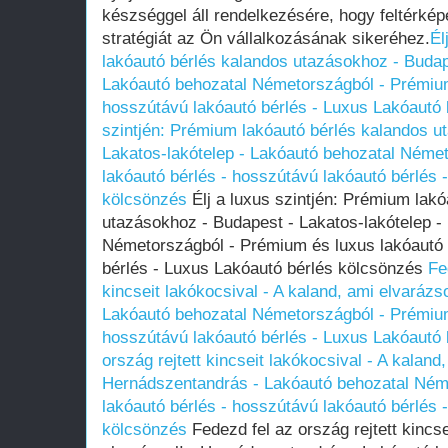
készséggel áll rendelkezésére, hogy feltérké
stratégiát az Ön vállalkozásának sikeréhez.
Él
lakóautó bérlés kalandos utazásokhoz - Budap
Lakóautó behozatal Németországból - Prémium
hosszútávú lakóautó bérlés - Luxus Lakóautó
szintjén: Prémium lakóautó bérlés kalandos u
Lakatos-lakótelep - Lakóautó behozatal Néme
lakóautó bérlés - hosszútávú lakóautó bérlés 
kölcsönzés
Élj a luxus szintjén: Prémium lakó
utazásokhoz - Budapest - Lakatos-lakótelep -
Németországból - Prémium és luxus lakóautó 
bérlés - Luxus Lakóautó bérlés kölcsönzés
Fe
kincseit lakókocsival - A kaland, ami elvarázs
Lakóautó behozatal Németországból - Prémium
hosszútávú lakóautó bérlés - Luxus Lakóautó
ország rejtett kincseit lakókocsival - A kaland,
Hernádszentandrás - Lakóautó behozatal Ném
lakóautó bérlés - hosszútávú lakóautó bérlés 
kölcsönzés
Fedezd fel az ország rejtett kincse