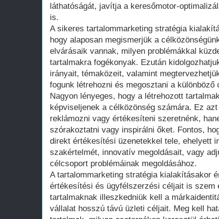
láthatóságát, javítja a keresőmotor-optimalizál
is.
A sikeres tartalommarketing stratégia kialakít
hogy alaposan megismerjük a célközönségünket
elvárásaik vannak, milyen problémákkal küzde
tartalmakra fogékonyak. Ezután kidolgozhatju
irányait, témaközeit, valamint megtervezhetjü
fogunk létrehozni és megosztani a különböző 
Nagyon lényeges, hogy a létrehozott tartalma
képviseljenek a célközönség számára. Ez azt 
reklámozni vagy értékesíteni szeretnénk, hane
szórakoztatni vagy inspirálni őket. Fontos, ho
direkt értékesítési üzenetekkel tele, ehelyett 
szakértelmét, innovatív megoldásait, vagy ad
célcsoport problémáinak megoldásához.
A tartalommarketing stratégia kialakításakor é
értékesítési és ügyfélszerzési céljait is szem e
tartalmaknak illeszkedniük kell a márkaidentit
vállalat hosszú távú üzleti céljait. Meg kell h