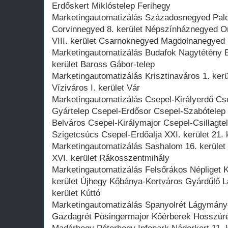
Erdőskert Miklóstelep Ferihegy
Marketingautomatizálás Századosnegyed Pa
Corvinnegyed 8. kerület Népszínháznegyed Or
VIII. kerület Csarnoknegyed Magdolnanegyed
Marketingautomatizálás Budafok Nagytétény Bu
kerület Baross Gábor-telep
Marketingautomatizálás Krisztinaváros 1. ker
Víziváros I. kerület Vár
Marketingautomatizálás Csepel-Királyerdő C
Gyártelep Csepel-Erdősor Csepel-Szabótelep
Belváros Csepel-Királymajor Csepel-Csillagte
Szigetcsúcs Csepel-Erdőalja XXI. kerület 21. 
Marketingautomatizálás Sashalom 16. kerület 
XVI. kerület Rákosszentmihály
Marketingautomatizálás Felsőrákos Népliget K
kerület Újhegy Kőbánya-Kertváros Gyárdűlő L
kerület Kúttó
Marketingautomatizálás Spanyolrét Lágymányo
Gazdagrét Pösingermajor Kőérberek Hosszúr