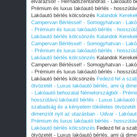
elvarázsol! - Hernádszentandrás - Lakóautó 
Prémium és luxus lakóautó bérlés - hosszútáv
Lakóautó bérlés kölcsönzés
Kalandok Kerekek
Campervan Bérléssel! - Somogyhatvan - Lakó
- Prémium és luxus lakóautó bérlés - hosszút
Lakóautó bérlés kölcsönzés
Kalandok Kerekek
Campervan Bérléssel! - Somogyhatvan - Lakó
- Prémium és luxus lakóautó bérlés - hosszút
Lakóautó bérlés kölcsönzés
Kalandok Kerekeke
Campervan Bérléssel! - Somogyhatvan - Lakó
- Prémium és luxus lakóautó bérlés - hosszút
Lakóautó bérlés kölcsönzés
Fedezd fel a sza
ötvözetét - Luxus lakóautó bérlés, ami új dime
- Lakóautó behozatal Németországból - Prémiu
hosszútávú lakóautó bérlés - Luxus Lakóautó
szabadság és a kényelem tökéletes ötvözetét 
dimenziót nyit az utazásban - Udvar - Lakóau
Prémium és luxus lakóautó bérlés - hosszútáv
Lakóautó bérlés kölcsönzés
Fedezd fel a szab
ötvözetét - Luxus lakóautó bérlés, ami új dime