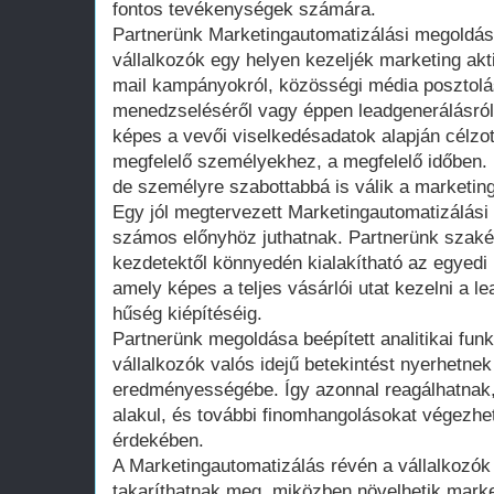
fontos tevékenységek számára.
Partnerünk Marketingautomatizálási megoldása
vállalkozók egy helyen kezeljék marketing akti
mail kampányokról, közösségi média posztolás
menedzseléséről vagy éppen leadgenerálásról.
képes a vevői viselkedésadatok alapján célzott
megfelelő személyekhez, a megfelelő időben.
de személyre szabottabbá is válik a marketi
Egy jól megtervezett Marketingautomatizálási 
számos előnyhöz juthatnak. Partnerünk szaké
kezdetektől könnyedén kialakítható az egyedi
amely képes a teljes vásárlói utat kezelni a l
hűség kiépítéséig.
Partnerünk megoldása beépített analitikai funk
vállalkozók valós idejű betekintést nyerhetne
eredményességébe. Így azonnal reagálhatnak,
alakul, és további finomhangolásokat végezh
érdekében.
A Marketingautomatizálás révén a vállalkozók
takaríthatnak meg, miközben növelhetik marke