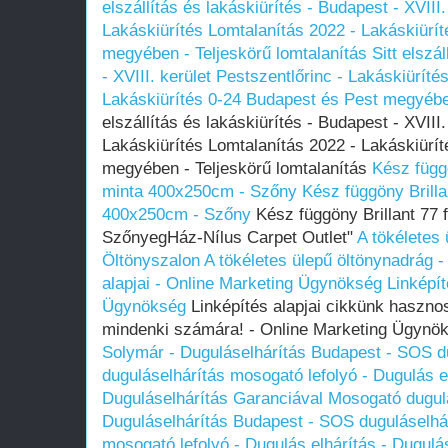
elszállítás és lakáskiürítés - Budapest - XVIII.
Lakáskiürítés Lomtalanítás‎ 2022 - Lakáskiürí
megyében‎ - Teljeskörű lomtalanítás
Sitt elszá
- XVIII. kerület Pestszentlőrinc - Lakáskiüríté
Lakáskiürítés 0-24 Budapest és Pest megyében
elszállítás és lakáskiürítés - Budapest - XVIII.
Lakáskiürítés Lomtalanítás‎ 2022 - Lakáskiürí
megyében‎ - Teljeskörű lomtalanítás
Kész függö
minta 400x250cm - Szőny
Kész függöny Brilla
400x250cm - Szőny
Kész függöny Brillant 77
SzőnyegHáz-Nílus Carpet Outlet"
A tökéletes 
Öltönyszalon
A tökéletes ülepű öltönynadrág 
alapjai - Online Marketing Ügynökség
Linképít
Ügynökség
Linképítés alapjai cikkünk haszno
mindenki számára! - Online Marketing Ügyn
Solymár - Duguláselhárítás Budapest - SOS du
duguláselhárítás mosogató lefolyó - Dugulás el
Duguláselhárítás Garanciával
Mosogató dugulá
Duguláselhárítás Budapest - SOS duguláselhár
mosogató lefolyó - Dugulás elhárítás - Dugulá