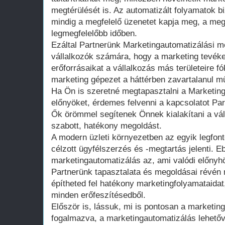
megtérülését is. Az automatizált folyamatok b
mindig a megfelelő üzenetet kapja meg, a meg
legmegfelelőbb időben.
Ezáltal Partnerünk Marketingautomatizálási m
vállalkozók számára, hogy a marketing tevéken
erőforrásaikat a vállalkozás más területeire 
marketing gépezet a háttérben zavartalanul m
Ha Ön is szeretné megtapasztalni a Marketing
előnyöket, érdemes felvenni a kapcsolatot Par
Ők örömmel segítenek Önnek kialakítani a vál
szabott, hatékony megoldást.
A modern üzleti környezetben az egyik legfont
célzott ügyfélszerzés és -megtartás jelenti. 
marketingautomatizálás az, ami valódi előnyhöz
Partnerünk tapasztalata és megoldásai révén
építheted fel hatékony marketingfolyamataid
minden erőfeszítésedből.
Először is, lássuk, mi is pontosan a marketi
fogalmazva, a marketingautomatizálás lehetővé