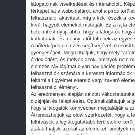
látogatóinak viselkedését és interakcióit. Képz
térképet lát a weboldaláról, ahol a piros terüle
felhasználói aktivitást, míg a kék részek a k
kívül hagyott elemeket mutatják. Ez a fajta e
betekintést nyújt abba, hogy a látogatók hogy
kattintanak, és mennyi időt töltenek az egye
A hőtérképes elemzés segítségével azonosítha
gyengeségeit. Megtudhatjuk, hogy mely tartal
érdeklődést, és melyek azok, amelyek nem m
elemzés rávilágíthat olyan navigációs problé
felhasználók számára a keresett információk 
feltárni a figyelmet elterelő vagy zavaró elem
felhasználói élményt.
Az eredmények alapján célzott változtatásoka
dizájnján és felépítésén. Optimalizálhatjuk a 
hogy a látogatók könnyebben megtalálják a sz
Átrendezhetjük az oldal szerkezetét, hogy a l
felhívások a leglátogatottabb területekre kerül
átalakíthatjuk azokat az elemeket, amelyek n