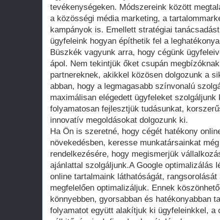
tevékenységeken. Módszereink között megtalá
a közösségi média marketing, a tartalommarke
kampányok is. Emellett stratégiai tanácsadást
ügyfeleink hogyan építhetik fel a leghatékonya
Büszkék vagyunk arra, hogy cégünk ügyfeleive
ápol. Nem tekintjük őket csupán megbízókna
partnereknek, akikkel közösen dolgozunk a si
abban, hogy a legmagasabb színvonalú szolgál
maximálisan elégedett ügyfeleket szolgáljunk
folyamatosan fejlesztjük tudásunkat, korszerű
innovatív megoldásokat dolgozunk ki.
Ha Ön is szeretné, hogy cégét hatékony onlin
növekedésben, keresse munkatársainkat még
rendelkezésére, hogy megismerjük vállalkozás
ajánlattal szolgáljunk.A Google optimalizálás
online tartalmaink láthatóságát, rangsorolásá
megfelelően optimalizáljuk. Ennek köszönhet
könnyebben, gyorsabban és hatékonyabban tal
folyamatot együtt alakítjuk ki ügyfeleinkkel, 