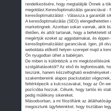
rendelkezésére, hogy megtalálják Önnek a tök
megoldást.Keresőoptimalizálás garanciával - 
keresőoptimalizálást - Válassza a garantált si
A keresőoptimalizálás (SEO) elengedhetetlen r
marketingnek. Azonban sokan vannak, akik b
illetően, és attól tartanak, hogy a befektetett
megértjük ezeket az aggodalmakat, és éppen e
keresőoptimalizálást garanciával. Igen, jól ol
weboldala előkelő helyen szerepel majd a ker
Ön nyugodtan ülhet a babérjain.
De miben is különbözik a mi megközelítésü
szolgáltatásoktól? Az első és legfontosabb, h
teszünk, hanem kézzelfogható eredményeket g
szakembereink alapos piackutatást végeznek,
feltérképezik a kulcsszavakat, hogy az Ön web
pozícióba hozzuk. Célunk, hogy tartós és sta
pedig múlékony sikereket.
Másodsorban, a mi filozófiánk az átláthatóság
megosztunk ügyfeleinkkel, hogy tisztában leg