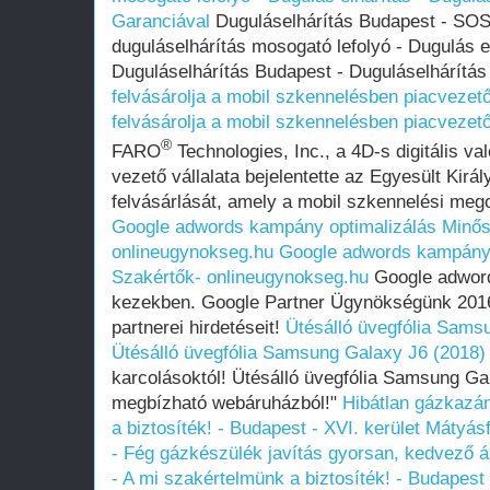
Garanciával
Duguláselhárítás Budapest - SOS 
duguláselhárítás mosogató lefolyó - Dugulás el
Duguláselhárítás Budapest - Duguláselhárítá
felvásárolja a mobil szkennelésben piacvez
felvásárolja a mobil szkennelésben piacvez
®
FARO
Technologies, Inc., a 4D-s digitális v
vezető vállalata bejelentette az Egyesült Ki
felvásárlását, amely a mobil szkennelési mego
Google adwords kampány optimalizálás Minősí
onlineugynokseg.hu
Google adwords kampány o
Szakértők- onlineugynokseg.hu
Google adword
kezekben. Google Partner Ügynökségünk 2016 
partnerei hirdetéseit!
Ütésálló üvegfólia Sams
Ütésálló üvegfólia Samsung Galaxy J6 (2018)
karcolásoktól! Ütésálló üvegfólia Samsung Ga
megbízható webáruházból!"
Hibátlan gázkazá
a biztosíték! - Budapest - XVI. kerület Máty
- Fég gázkészülék javítás gyorsan, kedvező á
- A mi szakértelmünk a biztosíték! - Budapest 