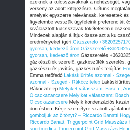
ezeknek a kulcsszavaknak a nehézségét, vagy
verseny az adott kifejezésre. Célunk megtalál
amelyek egyszerre relevánsak, keresettek és 
figyelembe vesszük ügyfeleink preferenciáit és
kiválasztott kulcsszavak tökéletesen illeszked
Mindezek alapján állítjuk össze azt a kulcssz
eredményeket ígéri.
Gázszerelő +36203257170 
gyorsan, kedvező áron
Gázszerelő +36203257
gyorsan, kedvező áron
Gázszerelés +36203257
gázkészülék szerelő, gázkészülék szerelés, 
gázkészülék javítás, gázkészülék felújítás
Em
Emma tetőfedő
Lakáskiürítés azonnal - Szege
azonnal - Szeged - Rákóczitelep
Lakáskiürítés
Rákóczitelep
Melyiket válasszam: Bosch , Ari
Olcsokazancsere
Melyiket válasszam: Bosch ,
Olcsokazancsere
Melyik kondenzációs kazán 
döntésben. Kérje személyre szabott ajánlatu
gomboljuk az öltönyt? – Riccardo Banatti
Hogy
Riccardo Banatti
Triggerpoint Grid Masszázs 
sportmedica
Triggerpoint Grid Masszázs Heng