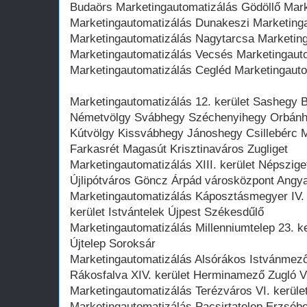
Budaörs Marketingautomatizálás Gödöllő Mark
Marketingautomatizálás Dunakeszi Marketing
Marketingautomatizálás Nagytarcsa Marketin
Marketingautomatizálás Vecsés Marketingaut
Marketingautomatizálás Cegléd Marketingaut
Marketingautomatizálás 12. kerület Sashegy B
Németvölgy Svábhegy Széchenyihegy Orbánhe
Kútvölgy Kissvábhegy Jánoshegy Csillebérc 
Farkasrét Magasút Krisztinaváros Zugliget
Marketingautomatizálás XIII. kerület Népszige
Újlipótváros Göncz Árpád városközpont Angya
Marketingautomatizálás Káposztásmegyer IV. 
kerület Istvántelek Újpest Székesdűlő
Marketingautomatizálás Millenniumtelep 23. ke
Újtelep Soroksár
Marketingautomatizálás Alsórákos Istvánmező
Rákosfalva XIV. kerület Herminamező Zugló V
Marketingautomatizálás Terézváros VI. kerület
Marketingautomatizálás Pacsirtatelep Erzséb