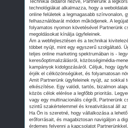
Technikai oldalról nézve, Partnerünk a legko
technológiákat alkalmazza, hogy a weboldala
online felületek a legmagasabb színvonalon, 
felhasználóbarát módon működjenek. A legújab
folyamatos nyomon követésével Partnerünk c
megoldásokat kínálja ügyfeleinek.
Ám a webfejlesztésen és a technikai kivitelez
többet nyújt, mint egy egyszerű szolgáltató. Ü
teljes online marketing spektrumában is - legy
keresőoptimalizálásról, közösségimédia-men
kampányok kidolgozásáról. Céljuk, hogy ügyfe
érjék el célközönségüket, és folyamatosan növ
Amit Partnerünk ügyfeleinek nyújt, az sokkal 
elkészítése. Egy valódi, tartós, bizalmon alap
közös célok elérése a legfőbb prioritás. Legye
vagy egy multinacionális cégről, Partnerünk 
szintű szakértelemmel és kreativitással áll a
Ha Ön is szeretné, hogy vállalkozása a lehet
erőforrásait, és magabiztosan navigáljon a digi
érdemes felvenni a kapcsolatot Partnerünkkel