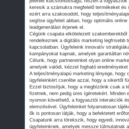
jelenlét kulcsfontosságú, hiszen a fogyasztók
keresik a számukra megfelelő termékeket és 
ezért arra szakosodott, hogy teljesítményala
segítse ügyfeleit abban, hogy optimális online
leadgenerálást érjenek el.
Cégünk csapata elkötelezett szakemberekből á
rendelkeznek a digitális marketing legfrisebb t
kapcsolatban. Ügyfeleink innovatív stratégiáka
kampányokat kapnak, amelyek garantáltan növe
Célunk, hogy partnereinket olyan online marke
amelyek valódi, kézzel fogható eredményeket
A teljesítményalapú marketing lényege, hogy 
ügyfeleinkért cserébe azzal, hogy a sikertől 
Ezzel biztosítjuk, hogy a megbízóink csak a 
fizetnek, nem pedig üres ígéretekért. Minde
nyomon követhető, a fogyasztói interakciók é
elemzésével. Ügyfeleinket folyamatosan tájékoz
ők is pontosan látják, hogy a befektetett erőf
Csapatunk arra törekszik, hogy egyedi, innov
ügyfeleinknek, amelyek messze túlmutatnak 