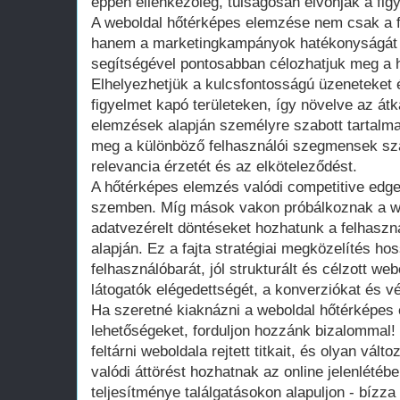
éppen ellenkezőleg, túlságosan elvonják a fig
A weboldal hőtérképes elemzése nem csak a fe
hanem a marketingkampányok hatékonyságát i
segítségével pontosabban célozhatjuk meg a hi
Elhelyezhetjük a kulcsfontosságú üzeneteket
figyelmet kapó területeken, így növelve az átka
elemzések alapján személyre szabott tartalmak
meg a különböző felhasználói szegmensek szá
relevancia érzetét és az elköteleződést.
A hőtérképes elemzés valódi competitive edge-
szemben. Míg mások vakon próbálkoznak a web
adatvezérelt döntéseket hozhatunk a felhaszn
alapján. Ez a fajta stratégiai megközelítés ho
felhasználóbarát, jól strukturált és célzott web
látogatók elégedettségét, a konverziókat és v
Ha szeretné kiaknázni a weboldal hőtérképes
lehetőségeket, forduljon hozzánk bizalommal!
feltárni weboldala rejtett titkait, és olyan vál
valódi áttörést hozhatnak az online jelenlétéb
teljesítménye találgatásokon alapuljon - bízz