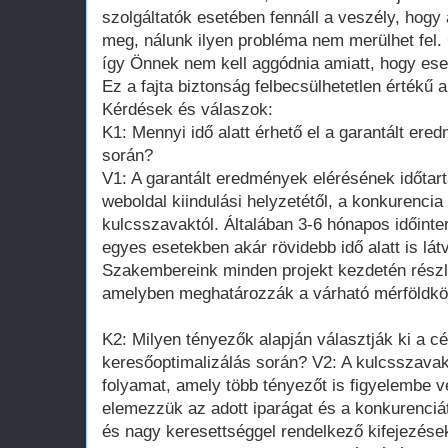
szolgáltatók esetében fennáll a veszély, hogy 
meg, nálunk ilyen probléma nem merülhet fel.
így Önnek nem kell aggódnia amiatt, hogy esetl
Ez a fajta biztonság felbecsülhetetlen értékű 
Kérdések és válaszok:
K1: Mennyi idő alatt érhető el a garantált ere
során?
V1: A garantált eredmények elérésének időtar
weboldal kiindulási helyzetétől, a konkurencia
kulcsszavaktól. Általában 3-6 hónapos időinte
egyes esetekben akár rövidebb idő alatt is lát
Szakembereink minden projekt kezdetén részl
amelyben meghatározzák a várható mérföldkö
K2: Milyen tényezők alapján választják ki a c
keresőoptimalizálás során? V2: A kulcsszavak
folyamat, amely több tényezőt is figyelembe 
elemezzük az adott iparágat és a konkurenciá
és nagy keresettséggel rendelkező kifejezése