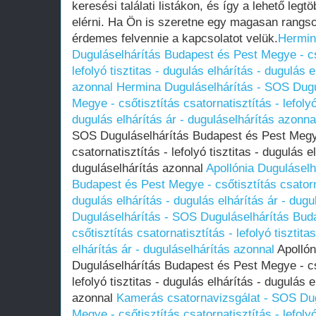
keresési találati listákon, és így a lehető legtö
elérni. Ha Ön is szeretne egy magasan rangsor
érdemes felvennie a kapcsolatot velük.
Hermin
Duguláselhárítás Budapest és Pest Megye - cső
lefolyó tisztitas - dugulás elhárítás - dugulás 
azonnal
Hermina Duguláselhárítás - SOS Dugu
Megye - csőtisztítás csatornatisztítás - lefolyó
dugulás elhárítás ár - duguláselhárítás azonna
SOS Duguláselhárítás Budapest és Pest Megye
csatornatisztítás - lefolyó tisztitas - dugulás e
duguláselhárítás azonnal
Apollónia Duguláselh
Budapest és Pest Megye - csőtisztítás csatornat
dugulás elhárítás - dugulás elhárítás ár - dug
Duguláselhárítás - SOS Duguláselhárítás Bud
csőtisztítás csatornatisztítás - lefolyó tisztita
elhárítás ár - duguláselhárítás azonnal
Apollón
Duguláselhárítás Budapest és Pest Megye - cső
lefolyó tisztitas - dugulás elhárítás - dugulás 
azonnal
Kamerás csatornavizsgálat - SOS Dug
Megye - csőtisztítás csatornatisztítás - lefolyó