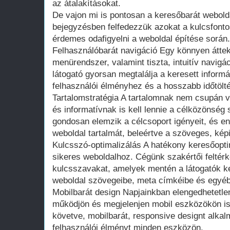
az átalakításokat.
De vajon mi is pontosan a keresőbarát webold
bejegyzésben felfedezzük azokat a kulcsfont
érdemes odafigyelni a weboldal építése során.
Felhasználóbarát navigáció Egy könnyen áttek
menürendszer, valamint tiszta, intuitív navigá
látogató gyorsan megtalálja a keresett informá
felhasználói élményhez és a hosszabb időtölt
Tartalomstratégia A tartalomnak nem csupán
és informatívnak is kell lennie a célközönsé
gondosan elemzik a célcsoport igényeit, és en
weboldal tartalmát, beleértve a szöveges, kép
Kulcsszó-optimalizálás A hatékony keresőopti
sikeres weboldalhoz. Cégünk szakértői feltér
kulcsszavakat, amelyek mentén a látogatók ke
weboldal szövegeibe, meta címkéibe és egyéb
Mobilbarát design Napjainkban elengedhetetle
működjön és megjelenjen mobil eszközökön is
követve, mobilbarát, responsive designt alkalm
felhasználói élményt minden eszközön.