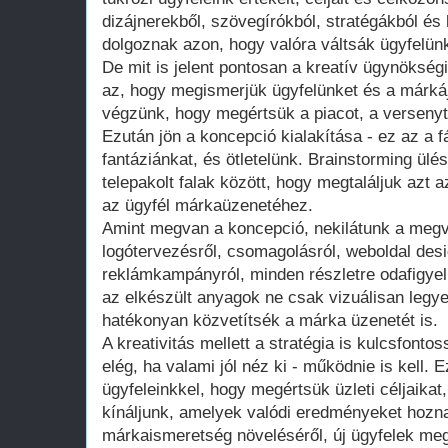
dizájnerekből, szövegírókból, stratégákból és 
dolgoznak azon, hogy valóra váltsák ügyfelünk
De mit is jelent pontosan a kreatív ügynöksé
az, hogy megismerjük ügyfelünket és a márkáj
végzünk, hogy megértsük a piacot, a versenyt
Ezután jön a koncepció kialakítása - ez az a f
fantáziánkat, és ötletelünk. Brainstorming ülé
telepakolt falak között, hogy megtaláljuk azt az
az ügyfél márkaüzenetéhez.
Amint megvan a koncepció, nekilátunk a megv
logótervezésről, csomagolásról, weboldal des
reklámkampányról, minden részletre odafigye
az elkészült anyagok ne csak vizuálisan leg
hatékonyan közvetítsék a márka üzenetét is.
A kreativitás mellett a stratégia is kulcsfon
elég, ha valami jól néz ki - működnie is kell
ügyfeleinkkel, hogy megértsük üzleti céljaika
kínáljunk, amelyek valódi eredményeket hozn
márkaismeretség növeléséről, új ügyfelek me