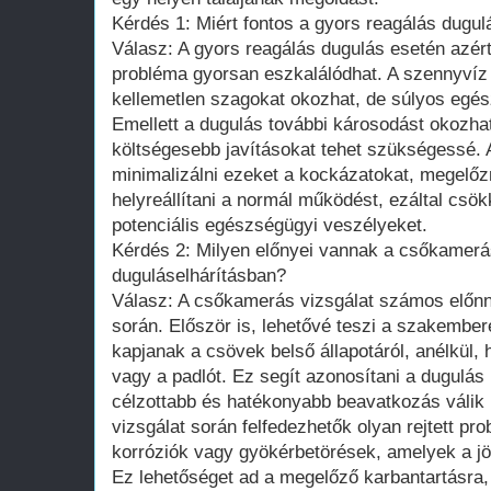
Kérdés 1: Miért fontos a gyors reagálás dugu
Válasz: A gyors reagálás dugulás esetén azér
probléma gyorsan eszkalálódhat. A szennyví
kellemetlen szagokat okozhat, de súlyos egész
Emellett a dugulás további károsodást okozh
költségesebb javításokat tehet szükségessé. 
minimalizálni ezeket a kockázatokat, megelőzn
helyreállítani a normál működést, ezáltal csö
potenciális egészségügyi veszélyeket.
Kérdés 2: Milyen előnyei vannak a csőkamerá
duguláselhárításban?
Válasz: A csőkamerás vizsgálat számos előnny
során. Először is, lehetővé teszi a szakembe
kapjanak a csövek belső állapotáról, anélkül, h
vagy a padlót. Ez segít azonosítani a dugulás 
célzottabb és hatékonyabb beavatkozás válik 
vizsgálat során felfedezhetők olyan rejtett pr
korróziók vagy gyökérbetörések, amelyek a j
Ez lehetőséget ad a megelőző karbantartásra