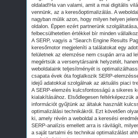
oldalad!Ha van valami, amit a mai digitális vi
vennünk, az a keresőoptimalizálás. A webolda
nagyban múlik azon, hogy milyen helyen jelenü
oldalon. Éppen ezért partnerünk szolgáltatá
felbecsülhetetlen értékkel bír minden vállalk
A SERP, vagyis a "Search Engine Results Page"
keresőmotor megjeleníti a találatokat egy ado
felületnek az elemzése nem csupán arra ad le
megértsük a versenytársaink helyzetét, hanem 
weboldalaink teljesítményét is optimalizálhas
csapata évek óta foglalkozik SERP-elemzéssel
idejű adatokkal szolgálnak az aktuális piaci tr
A SERP-elemzés kulcsfontosságú a sikeres ker
kialakításához. Elsődlegesen feltérképezzük a
információt gyűjtünk az általuk használt kulcs
optimalizálási technikákról. Ezt követően oly
ki, amely révén a weboldal a keresési eredmé
SERP-analízis emellett arra is rávilágít, milye
a saját tartalmi és technikai optimalizálást ah