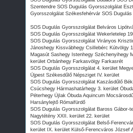
Szentendre SOS Dugulás Gyorsszolgálat Es
Gyorsszolgálat Székesfehérvár SOS Dugulás
SOS Dugulás Gyorsszolgálat Belváros Lipótvár
SOS Dugulás Gyorsszolgálat Wekerletelep 19. 
SOS Dugulás Gyorsszolgálat Virányos Kriszt
Jánoshegy Kissvábhegy Csillebérc Kútvölgy 12
Magasút Sashegy Istenhegy Széchenyihegy M
kerület Orbánhegy Farkasvölgy Farkasrét
SOS Dugulás Gyorsszolgálat 4. kerület Megy
Újpest Székesdűlő Népsziget IV. kerület
SOS Dugulás Gyorsszolgálat Kaszásdűlő Béká
Csúcshegy Hármashatárhegy 3. kerület Óbud
Péterhegy Újlak Óbuda Aquincum Mocsárosdűl
Harsánylejtő Rómaifürdő
SOS Dugulás Gyorsszolgálat Baross Gábor-te
Nagytétény XXII. kerület 22. kerület
SOS Dugulás Gyorsszolgálat Belső-Ferencvá
kerület IX. kerület Külső-Ferencváros József A