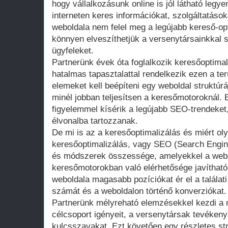
hogy vállalkozásunk online is jól látható legy
interneten keres információkat, szolgáltatáso
weboldala nem felel meg a legújabb kereső-opt
könnyen elveszíthetjük a versenytársainkkal 
ügyfeleket.
Partnerünk évek óta foglalkozik keresőoptimali
hatalmas tapasztalattal rendelkezik ezen a ter
elemeket kell beépíteni egy weboldal struktúr
minél jobban teljesítsen a keresőmotoroknál. 
figyelemmel kísérik a legújabb SEO-trendeket,
élvonalba tartozzanak.
De mi is az a keresőoptimalizálás és miért ol
keresőoptimalizálás, vagy SEO (Search Engin
és módszerek összessége, amelyekkel a webol
keresőmotorokban való elérhetősége javíthat
weboldala magasabb pozíciókat ér el a találati 
számát és a weboldalon történő konverziókat.
Partnerünk mélyreható elemzésekkel kezdi a 
célcsoport igényeit, a versenytársak tevéken
kulcsszavakat. Ezt követően egy részletes str