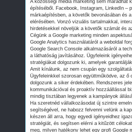
A közösségi média marketing sem maradhat ki 
építéséből. Facebook, Instagram, LinkedIn – pl
márkaépítésben, a követők bevonásában és a 
elérésében. Vonzó vizuális tartalmakkal, inter
hirdetésekkel növeljük a követők számát és az
Cégünk a Google marketing minden aspektusáb
Google Analytics használatáról a weboldal f
Google Search Console alkalmazásáról a tech
a láthatóság javításához. Ügyfeleink igényei
stratégiákat dolgozunk ki, amelyek garantáljá
Amit kínálunk, az nem csupán egy szolgáltat
Ügyfeleinkkel szorosan együttműködve, az ő cé
dolgozunk a siker érdekében. Rendszeres jelen
kommunikációval és proaktív hozzáállással biz
mindig tisztában legyenek a kampányok állásá
Ha szeretnéd vállalkozásodat új szintre emel
segítségével, ne habozz felvenni velünk a ka
készen áll arra, hogy egyedi igényeidhez igaz
stratégiát, és segítsen elérni a kitűzött célok
meg, milyen hatékony lehet egy profi Google