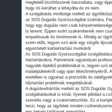
megfelelő tisztítószerek használata, vagy épp
hogy mi kerülhet a lefolyóba és mi nem.
A szolgáltatás minősége mellett az ügyfélköz
az SOS Dugulás Gyorsszolgálat számára. Part
hogy egy dugulás nem csak kényelmetlenséget
is teremt. Éppen ezért szakembereik nem csa
empatikusak és türelmesek is. Mindig az ügyfé
szem előtt, legyen szó akár egy sürgős éjszak
egyeztetett karbantartási munkáról.
Az SOS Dugulás Gyorsszolgálat szolgáltatás
háztartásokra. Partnerünk ugyanolyan profess
nagyobb léptékű problémákat is, legyen szó a
irodaépületekről vagy ipari létesítményekről
esetében is ugyanaz a precizitás és odafigyelé
háztartási problémák megoldásánál.
A duguláselhárítás mellett az SOS Dugulás G
szolgáltatásokat is kínál. Ilyenek például a cs
szerelés vagy a csatornatisztítás. Ez a kompl
teszi, hogy az ügyfelek minden csőrendszerre
egy helyen találjanak megoldást.