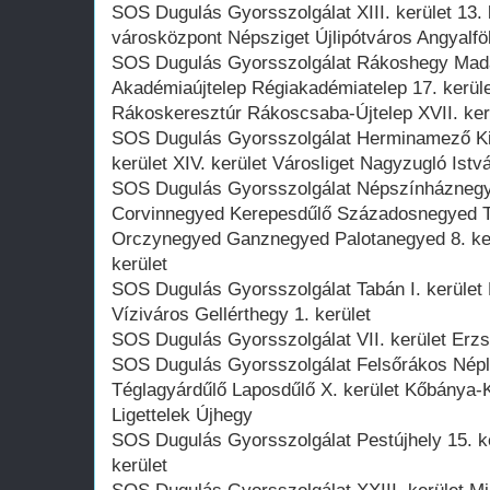
SOS Dugulás Gyorsszolgálat XIII. kerület 13.
városközpont Népsziget Újlipótváros Angyalfö
SOS Dugulás Gyorsszolgálat Rákoshegy Mad
Akadémiaújtelep Régiakadémiatelep 17. kerül
Rákoskeresztúr Rákoscsaba-Újtelep XVII. ker
SOS Dugulás Gyorsszolgálat Herminamező Kis
kerület XIV. kerület Városliget Nagyzugló Is
SOS Dugulás Gyorsszolgálat Népszínházneg
Corvinnegyed Kerepesdűlő Századosnegyed T
Orczynegyed Ganznegyed Palotanegyed 8. ker
kerület
SOS Dugulás Gyorsszolgálat Tabán I. kerület 
Víziváros Gellérthegy 1. kerület
SOS Dugulás Gyorsszolgálat VII. kerület Erzs
SOS Dugulás Gyorsszolgálat Felsőrákos Népli
Téglagyárdűlő Laposdűlő X. kerület Kőbánya-K
Ligettelek Újhegy
SOS Dugulás Gyorsszolgálat Pestújhely 15. ke
kerület