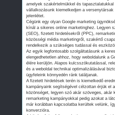
amelyek szakértelmükkel és tapasztalatukkal
vállalkozásunk kiemelkedjen a versenytársak k
jelenlétet.
Cégünk egy olyan Google marketing ügynöksé
kínál a sikeres online marketinghez. Legyen s
(SEO), fizetett hirdetésekről (PPC), remarke
közösségi média marketingről, szakértő csapa
rendelkezik a szükséges tudással és eszközö
Az egyik legfontosabb szolgáltatásunk a kere
elengedhetetlen ahhoz, hogy weboldalunk a G
élére kerüljön. Alapos kulcsszókutatással, re
és a weboldal technikai optimalizálásával bizto
ügyfeleink könnyedén ránk találjanak.
A fizetett hirdetések terén is kiemelkedő ere
kampányaink segítségével célzottan érjük el
közönséget, legyen szó akár szöveges, akár k
remarketing kampányokkal pedig azokat a lát
már korábban kapcsolatba kerültek velünk, íg
konverzióra.