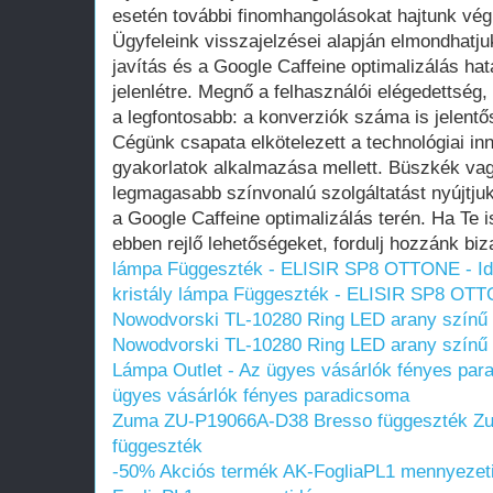
esetén további finomhangolásokat hajtunk vég
Ügyfeleink visszajelzései alapján elmondhatj
javítás és a Google Caffeine optimalizálás ha
jelenlétre. Megnő a felhasználói elégedettség
a legfontosabb: a konverziók száma is jelent
Cégünk csapata elkötelezett a technológiai in
gyakorlatok alkalmazása mellett. Büszkék vag
legmagasabb színvonalú szolgáltatást nyújtju
a Google Caffeine optimalizálás terén. Ha Te 
ebben rejlő lehetőségeket, fordulj hozzánk bi
lámpa Függeszték - ELISIR SP8 OTTONE - Id
kristály lámpa Függeszték - ELISIR SP8 OTT
Nowodvorski TL-10280 Ring LED arany színű ha
Nowodvorski TL-10280 Ring LED arany színű ha
Lámpa Outlet - Az ügyes vásárlók fényes par
ügyes vásárlók fényes paradicsoma
Zuma ZU-P19066A-D38 Bresso függeszték
Z
függeszték
-50% Akciós termék AK-FogliaPL1 mennyezet