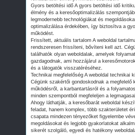
Gyors betöltési idő A gyors betöltési idő kriti
élmény és a keresőoptimalizálás szempontjáb
legmodernebb technológiákat és megoldásoka
optimalizálása érdekében, így biztosítva a g
működést.
Frissített, aktuális tartalom A weboldal tarta
rendszeresen frissíteni, bővíteni kell azt. Cég
találhatók olyan weboldalak, amelyek folyamat
gazdagodnak, ami hozzájárul a keresőmotorok
és a látogatók visszatéréséhez.
Technikai megfelelőség A weboldal technikai k
Cégünk szakértői gondoskodnak a megfelelő k
működésről, a karbantartásról és a folyamatos
minden szempontból megfeleljen a legmagasa
Ahogy láthatják, a keresőbarát weboldal kés
feladat, hanem komplex, több szakterületet ér
csapata mindezen tényezőket figyelembe vév
megoldásokat és legjobb gyakorlatokat alkalm
sikerét szolgáló, egyedi és hatékony webolda