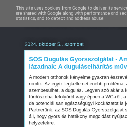
This site uses cookies from Google to deliver its servic
are shared with Google along with performance and secu
Weboldal készítés g
statistics, and to detect and address abuse.
2024. október 5., szombat
SOS Dugulás Gyorsszolgálat - Am
lázadnak: A duguláselhárítás mű
A modern otthonok kényelme gyakran észrevé
romlik. Az egyik legkellemetlenebb probléma, 
szembesülhet, a dugulás. Legyen szó akár a 
fürdőszobai lefolyóról vagy éppen a WC-ről, 
de potenciálisan egészségügyi kockázatot is j
Partnerünk, az SOS Dugulás Gyorsszolgálat s
áll, hogy gyors és hatékony megoldást nyújts
helyzetekre.