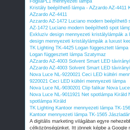
FogliaPL1 mennyezeti lámpa
Kristály beépíthető lámpa - AZzardo AZ-4411
AZzardo AZ-4411
Azzardo AZ-1472 Luciano modern beépíthetõ 
AZ-1472 Luciano modern beépíthetõ spot lám
Exkluziv design mennyezeti kristálylámpák a 
design mennyezeti kristálylámpák a luxust k
TK Lighting TK-4425 Logan függesztett lámp
Logan függesztett lámpa Szatymaz
AZzardo AZ-4003 Solvent Smart LED távirány
AZzardo AZ-4003 Solvent Smart LED távirány
Nova Luce NL-9220021 Ceci LED kültéri menn
9220021 Ceci LED kültéri mennyezeti lámpa
Nova Luce NL-9030201 Clip falikar
Nova Luce 
Nova Luce NL-9011921 Net spotlámpa Királd
spotlámpa Királd
TK Lighting Kantoor mennyezeti lámpa TK-15
Kantoor mennyezeti lámpa TK-1565 Jászladá
A digitális marketing világában egyre nehezebb
célközönségünket. Itt jönnek képbe a Google