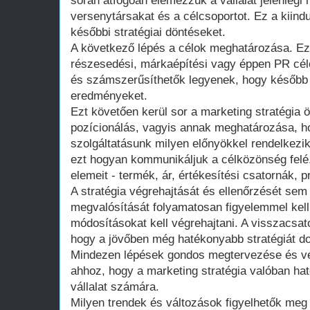
során átfogóan elemezzük a vállalat jelenlegi h
versenytársakat és a célcsoportot. Ez a kiin
későbbi stratégiai döntéseket.
A következő lépés a célok meghatározása. Eze
részesedési, márkaépítési vagy éppen PR célo
és számszerűsíthetők legyenek, hogy később m
eredményeket.
Ezt követően kerül sor a marketing stratégia 
pozícionálás, vagyis annak meghatározása, 
szolgáltatásunk milyen előnyökkel rendelkezi
ezt hogyan kommunikáljuk a célközönség felé
elemeit - termék, ár, értékesítési csatornák, p
A stratégia végrehajtását és ellenőrzését sem
megvalósítását folyamatosan figyelemmel kell
módosításokat kell végrehajtani. A visszacsat
hogy a jövőben még hatékonyabb stratégiát do
Mindezen lépések gondos megtervezése és vé
ahhoz, hogy a marketing stratégia valóban h
vállalat számára.
Milyen trendek és változások figyelhetők meg