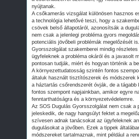
nyújtanak.
A csőkamerás vizsgálat különösen hasznos es
a technológia lehetővé teszi, hogy a szakemb
csövek belső állapotáról, azonosítsák a dugul
nem csak a jelenlegi probléma gyors megoldásá
potenciális jövőbeli problémák megelőzését i
Gyorsszolgálat szakemberei mindig részletes
ügyfeleknek a probléma okáról és a javasolt m
pontosan tudják, miért és hogyan történik a b
A környezettudatosság szintén fontos szempo
általuk használt tisztítószerek és módszerek
a háztartás csőrendszerét óvják, de a tágabb 
fontos szempont napjainkban, amikor egyre n
fenntarthatóságra és a környezetvédelemre.
Az SOS Dugulás Gyorsszolgálat nem csak a
jeleskedik, de nagy hangsúlyt fektet a megel
szívesen adnak tanácsokat az ügyfeleknek arr
dugulásokat a jövőben. Ezek a tippek általáb
módszereket tartalmaznak, mint például a ren