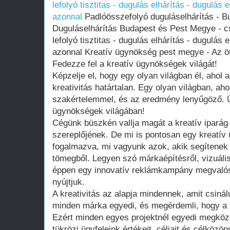
lefolyó tisztitas - dugulás elhárítás - dugulás 
azonnal
Padlóösszefolyó duguláselhárítás - B
Duguláselhárítás Budapest és Pest Megye - cső
lefolyó tisztitas - dugulás elhárítás - dugulás 
azonnal Kreatív ügynökség pest megye - Az öt
Fedezze fel a kreatív ügynökségek világát!
Képzelje el, hogy egy olyan világban él, ahol 
kreativitás határtalan. Egy olyan világban, ahol
szakértelemmel, és az eredmény lenyűgöző. Ü
ügynökségek világában!
Cégünk büszkén vallja magát a kreatív iparág
szereplőjének. De mi is pontosan egy kreatí
fogalmazva, mi vagyunk azok, akik segítenek 
tömegből. Legyen szó márkaépítésről, vizuális 
éppen egy innovatív reklámkampány megvalósí
nyújtjuk.
A kreativitás az alapja mindennek, amit csiná
minden márka egyedi, és megérdemli, hogy a l
Ezért minden egyes projektnél egyedi megköz
tükrözi ügyfeleink értékeit, céljait és célköz