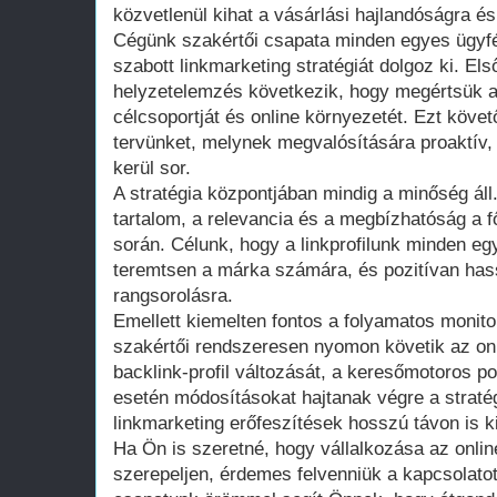
közvetlenül kihat a vásárlási hajlandóságra és 
Cégünk szakértői csapata minden egyes ügyfé
szabott linkmarketing stratégiát dolgoz ki. El
helyzetelemzés következik, hogy megértsük a v
célcsoportját és online környezetét. Ezt követő
tervünket, melynek megvalósítására proaktív
kerül sor.
A stratégia központjában mindig a minőség á
tartalom, a relevancia és a megbízhatóság a 
során. Célunk, hogy a linkprofilunk minden e
teremtsen a márka számára, és pozitívan ha
rangsorolásra.
Emellett kiemelten fontos a folyamatos monit
szakértői rendszeresen nyomon követik az onl
backlink-profil változását, a keresőmotoros 
esetén módosításokat hajtanak végre a stratég
linkmarketing erőfeszítések hosszú távon is k
Ha Ön is szeretné, hogy vállalkozása az onlin
szerepeljen, érdemes felvenniük a kapcsolato