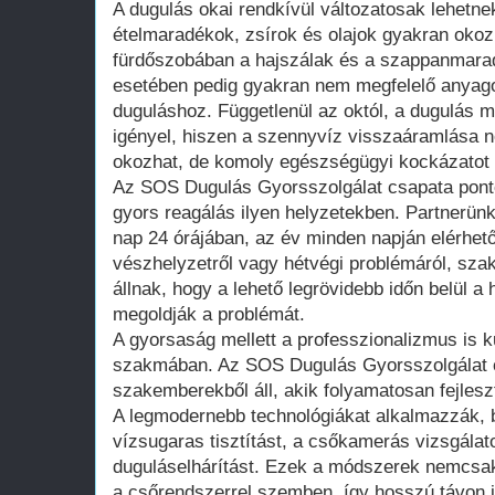
A dugulás okai rendkívül változatosak lehetne
ételmaradékok, zsírok és olajok gyakran okoz
fürdőszobában a hajszálak és a szappanmara
esetében pedig gyakran nem megfelelő anyag
duguláshoz. Függetlenül az októl, a dugulás 
igényel, hiszen a szennyvíz visszaáramlása 
okozhat, de komoly egészségügyi kockázatot i
Az SOS Dugulás Gyorsszolgálat csapata ponto
gyors reagálás ilyen helyzetekben. Partnerünk
nap 24 órájában, az év minden napján elérhet
vészhelyzetről vagy hétvégi problémáról, sz
állnak, hogy a lehető legrövidebb időn belül a
megoldják a problémát.
A gyorsaság mellett a professzionalizmus is 
szakmában. Az SOS Dugulás Gyorsszolgálat 
szakemberekből áll, akik folyamatosan fejlesz
A legmodernebb technológiákat alkalmazzák, 
vízsugaras tisztítást, a csőkamerás vizsgálato
duguláselhárítást. Ezek a módszerek nemcsak
a csőrendszerrel szemben, így hosszú távon 