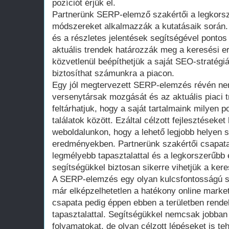
pozíciót érjük el.
Partnerünk SERP-elemző szakértői a legkors
módszereket alkalmazzák a kutatásaik során. 
és a részletes jelentések segítségével pontos
aktuális trendek határozzák meg a keresési e
közvetlenül beépíthetjük a saját SEO-stratégi
biztosíthat számunkra a piacon.
Egy jól megtervezett SERP-elemzés révén ne
versenytársak mozgását és az aktuális piaci t
feltárhatjuk, hogy a saját tartalmaink milyen p
találatok között. Ezáltal célzott fejlesztéseket
weboldalunkon, hogy a lehető legjobb helyen s
eredményekben. Partnerünk szakértői csapata
legmélyebb tapasztalattal és a legkorszerűbb 
segítségükkel biztosan sikerre vihetjük a kere
A SERP-elemzés egy olyan kulcsfontosságú sz
már elképzelhetetlen a hatékony online market
csapata pedig éppen ebben a területben rende
tapasztalattal. Segítségükkel nemcsak jobban 
folyamatokat, de olyan célzott lépéseket is t