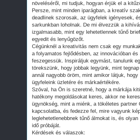
növeléséről, mi tudjuk, hogyan érjük el a kitűz
Persze, mint minden iparágban, a kreatív sza
deadlinek szorosak, az ügyfelek igényesek, é
sarkunkban loholnak. De mi élvezzük a kihívá
izgalmasabb, mint egy lehetetlennek tűnő brief
egyedit és lenyűgözőt.
Cégünknél a kreativitás nem csak egy munkakö
a folyamatos fejlődésben, az innovációban és
feszegessük. Inspiráljuk egymást, tanulunk e
törekszünk, hogy jobbak legyünk, mint tegnap
annál nagyobb öröm, mint amikor látjuk, hogy
ügyfeleink üzletére és márkaértékére.
Szóval, ha Ön is szeretné, hogy a márkája kit
hatékony megoldásokat keres, akkor ne keres
ügynökség, mint a miénk, a tökéletes partner
kapcsolatba, és fedezze fel, mire vagyunk kép
leglehetetlenebbnek tűnő álmokat is, és olyan 
idő próbáját.
Kérdések és válaszok: