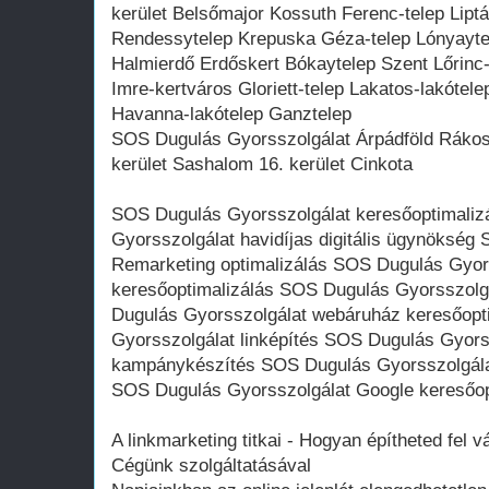
kerület Belsőmajor Kossuth Ferenc-telep Lipt
Rendessytelep Krepuska Géza-telep Lónyaytel
Halmierdő Erdőskert Bókaytelep Szent Lőrinc
Imre-kertváros Gloriett-telep Lakatos-lakótele
Havanna-lakótelep Ganztelep
SOS Dugulás Gyorsszolgálat Árpádföld Rákos
kerület Sashalom 16. kerület Cinkota
SOS Dugulás Gyorsszolgálat keresőoptimali
Gyorsszolgálat havidíjas digitális ügynökség
Remarketing optimalizálás SOS Dugulás Gyors
keresőoptimalizálás SOS Dugulás Gyorsszolgá
Dugulás Gyorsszolgálat webáruház keresőopt
Gyorsszolgálat linképítés SOS Dugulás Gyor
kampánykészítés SOS Dugulás Gyorsszolgál
SOS Dugulás Gyorsszolgálat Google keresőop
A linkmarketing titkai - Hogyan építheted fel vá
Cégünk szolgáltatásával