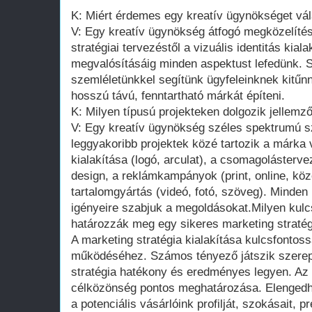
K: Miért érdemes egy kreatív ügynökséget vá
V: Egy kreatív ügynökség átfogó megközelítés
stratégiai tervezéstől a vizuális identitás kia
megvalósításáig minden aspektust lefedünk. S
szemléletünkkel segítünk ügyfeleinknek kitűnn
hosszú távú, fenntartható márkát építeni.
K: Milyen típusú projekteken dolgozik jellem
V: Egy kreatív ügynökség széles spektrumú sz
leggyakoribb projektek közé tartozik a márka v
kialakítása (logó, arculat), a csomagolásterv
design, a reklámkampányok (print, online, köz
tartalomgyártás (videó, fotó, szöveg). Minden 
igényeire szabjuk a megoldásokat.Milyen kul
határozzák meg egy sikeres marketing stratégi
A marketing stratégia kialakítása kulcsfontoss
működéséhez. Számos tényező játszik szerep
stratégia hatékony és eredményes legyen. Az 
célközönség pontos meghatározása. Elengedhe
a potenciális vásárlóink profilját, szokásait, p