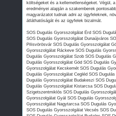
költségeket és a kellemetlenségeket. Végül, 
eredményei alapján a szakemberek pontosabb 
magyarázatot tudnak adni az ügyfeleknek, növ
átláthatóságát és az ügyfelek bizalmát.
SOS Dugulás Gyorsszolgálat Érd SOS Dugulá
SOS Dugulás Gyorsszolgálat Dunaújváros SO
Pilisvörösvár SOS Dugulás Gyorsszolgálat G
Gyorsszolgálat Ráckeve SOS Dugulás Gyors
Dugulás Gyorsszolgálat Szob SOS Dugulás G
Dugulás Gyorsszolgálat Göd SOS Dugulás Gy
Gyorsszolgálat Kecskemét SOS Dugulás Gyo
Dugulás Gyorsszolgálat Cegléd SOS Dugulás
Dugulás Gyorsszolgálat Budakeszi SOS Dugu
Dugulás Gyorsszolgálat Kistarcsa SOS Dugul
Szigetszentmiklós SOS Dugulás Gyorsszolgá
Gyorsszolgálat Gyál SOS Dugulás Gyorsszol
Gyorsszolgálat Nagytarcsa SOS Dugulás Gyo
SOS Dugulás Gyorsszolgálat Vecsés SOS Dug
SOS Dugulás Gyorsszolgálat Budaörs SOS Du