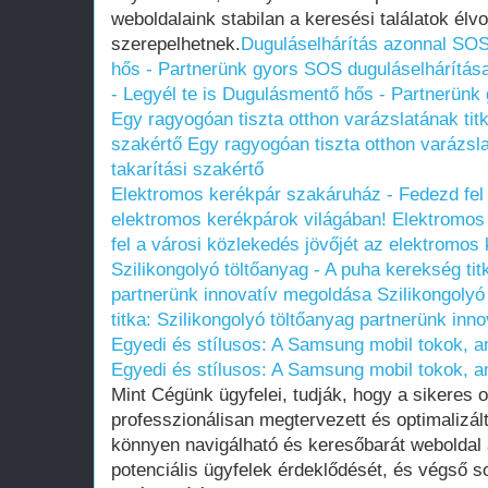
weboldalaink stabilan a keresési találatok élv
szerepelhetnek.
Duguláselhárítás azonnal SOS
hős - Partnerünk gyors SOS duguláselhárítás
- Legyél te is Dugulásmentő hős - Partnerünk
Egy ragyogóan tiszta otthon varázslatának titka
szakértő
Egy ragyogóan tiszta otthon varázslat
takarítási szakértő
Elektromos kerékpár szakáruház - Fedezd fel 
elektromos kerékpárok világában!
Elektromos
fel a városi közlekedés jövőjét az elektromos
Szilikongolyó töltőanyag - A puha kerekség tit
partnerünk innovatív megoldása
Szilikongolyó
titka: Szilikongolyó töltőanyag partnerünk in
Egyedi és stílusos: A Samsung mobil tokok, a
Egyedi és stílusos: A Samsung mobil tokok, a
Mint Cégünk ügyfelei, tudják, hogy a sikeres on
professzionálisan megtervezett és optimalizált 
könnyen navigálható és keresőbarát weboldal a
potenciális ügyfelek érdeklődését, és végső s