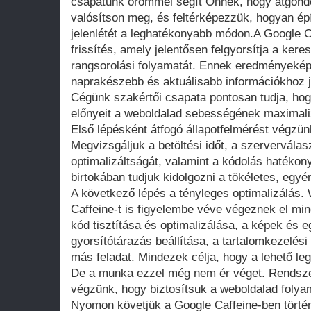
csapatunk örömmel segít Önnek, hogy átgondol
valósítson meg, és feltérképezzük, hogyan épít
jelenlétét a leghatékonyabb módon.A Google C
frissítés, amely jelentősen felgyorsítja a ker
rangsorolási folyamatát. Ennek eredményekép
naprakészebb és aktuálisabb információkhoz 
Cégünk szakértői csapata pontosan tudja, hogy
előnyeit a weboldalad sebességének maximali
Első lépésként átfogó állapotfelmérést végzün
Megvizsgáljuk a betöltési időt, a szerverválas
optimalizáltságát, valamint a kódolás hatékon
birtokában tudjuk kidolgozni a tökéletes, egyén
A következő lépés a tényleges optimalizálás.
Caffeine-t is figyelembe véve végeznek el mi
kód tisztítása és optimalizálása, a képek és e
gyorsítótárazás beállítása, a tartalomkezelési
más feladat. Mindezek célja, hogy a lehető legg
De a munka ezzel még nem ér véget. Rendsze
végzünk, hogy biztosítsuk a weboldalad foly
Nyomon követjük a Google Caffeine-ben történ