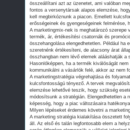
összeállítani azt az üzenetet, ami valóban me
fontos a versenytársak alapos elemzése, hogy
kell megbirkóznunk a piacon. Emellett kulcsfo
erősségeinek és gyengeségeinek felmérése, ho
A marketingmix-nek is meghatározó szerepe v
termék, ár, értékesítési csatornák és promóc
összehangolása elengedhetetlen. Például ha
szeretnénk értékesíteni, de alacsony árat áll
összhangban nem lévő elemek alááshatják a s
Hasonlóképpen, ha a termék kiválóságát nem 
kommunikálni a vásárlók felé, akkor az nem fo
A marketingstratégia végrehajtása és folyama
kulcsfontosságú tényező. A tervek megvalósí
elemzése lehetővé teszik, hogy szükség eset
módosítsunk a stratégián. Elengedhetetlen a 
képesség, hogy a piac változásaira hatékonyan
Milyen lépéseket érdemes követni a marketing 
A marketing stratégia kialakítása összetett f
áll. Az első és talán legfontosabb elem a hel