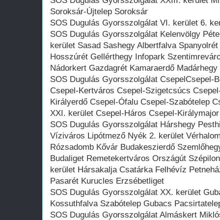
SOS Dugulás Gyorsszolgálat XXIII. kerület Mil
Soroksár-Újtelep Soroksár
SOS Dugulás Gyorsszolgálat VI. kerület 6. ke
SOS Dugulás Gyorsszolgálat Kelenvölgy Péte
kerület Sasad Sashegy Albertfalva Spanyolrét
Hosszúrét Gellérthegy Infopark Szentimrevá
Nádorkert Gazdagrét Kamaraerdő Madárhegy
SOS Dugulás Gyorsszolgálat CsepelCsepel-Be
Csepel-Kertváros Csepel-Szigetcsúcs Csepel-
Királyerdő Csepel-Ófalu Csepel-Szabótelep C
XXI. kerület Csepel-Háros Csepel-Királymaj
SOS Dugulás Gyorsszolgálat Hárshegy Pesthi
Víziváros Lipótmező Nyék 2. kerület Vérhalo
Rózsadomb Kővár Budakeszierdő Szemlőhegy
Budaliget Remetekertváros Országút Szépilon
kerület Hársakalja Csatárka Felhévíz Petneh
Pasarét Kurucles Erzsébetliget
SOS Dugulás Gyorsszolgálat XX. kerület Guba
Kossuthfalva Szabótelep Gubacs Pacsirtatele
SOS Dugulás Gyorsszolgálat Almáskert Miklóst