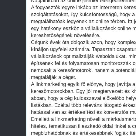
Napjainkban az online jelenlét elengedhetetlen
A fogyasztók egyre inkább az interneten kere
szolgáltatásokat, így kulcsfontosságú, hogy a
megtalálhatóak legyenek az online térben. Itt 
egy hatékony eszköz a vállalkozások online 
kereshetőségének növelésére.
Cégünk évek óta dolgozik azon, hogy komplex
kínáljon ügyfelei számára. Tapasztalt csapatu
vállalkozások optimalizálják weboldalukat, mi
építsenek fel és folyamatosan monitorozzák o
nemcsak a keresőmotorok, hanem a potenciáli
megtalálják a céget.
A linkmarketing egyik fő előnye, hogy javítja 
keresőmotorokban. Egy jól megtervezett és kivi
abban, hogy a cég kulcsszavai előkelőbb helyek
listákban. Ezáltal több releváns látogató érke
hatással van az értékesítési és konverziós mu
Emellett a linkmarketing növeli a márkaismerts
hiteles, tematikusan illeszkedő oldal linkel a 
megbízhatóbbnak és értékesebbnek fogják ítél